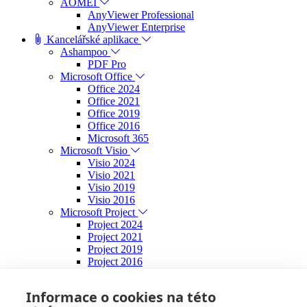
AOMEI
AnyViewer Professional
AnyViewer Enterprise
Kancelářské aplikace
Ashampoo
PDF Pro
Microsoft Office
Office 2024
Office 2021
Office 2019
Office 2016
Microsoft 365
Microsoft Visio
Visio 2024
Visio 2021
Visio 2019
Visio 2016
Microsoft Project
Project 2024
Project 2021
Project 2019
Project 2016
Microsoft PowerPoint
Powerpoint 2024
Informace o cookies na této
Operační systémy