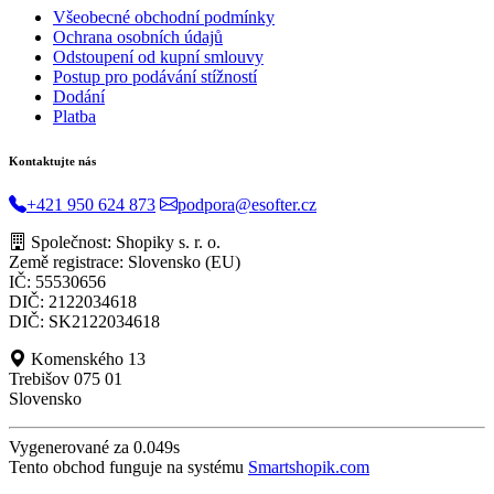
Všeobecné obchodní podmínky
Ochrana osobních údajů
Odstoupení od kupní smlouvy
Postup pro podávání stížností
Dodání
Platba
Kontaktujte nás
+421 950 624 873
podpora@esofter.cz
Společnost: Shopiky s. r. o.
Země registrace: Slovensko (EU)
IČ: 55530656
DIČ: 2122034618
DIČ: SK2122034618
Komenského 13
Trebišov 075 01
Slovensko
Vygenerované za 0.049s
Tento obchod funguje na systému
Smartshopik.com