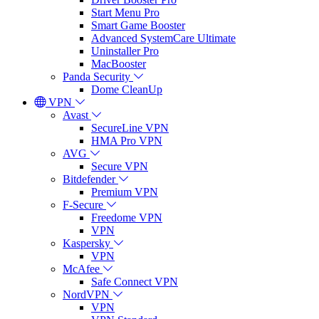
Start Menu Pro
Smart Game Booster
Advanced SystemCare Ultimate
Uninstaller Pro
MacBooster
Panda Security
Dome CleanUp
VPN
Avast
SecureLine VPN
HMA Pro VPN
AVG
Secure VPN
Bitdefender
Premium VPN
F-Secure
Freedome VPN
VPN
Kaspersky
VPN
McAfee
Safe Connect VPN
NordVPN
VPN