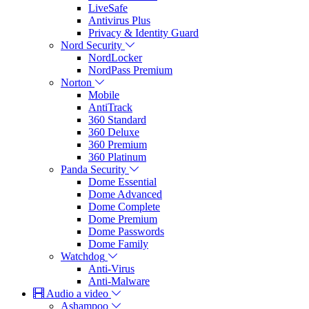
LiveSafe
Antivirus Plus
Privacy & Identity Guard
Nord Security
NordLocker
NordPass Premium
Norton
Mobile
AntiTrack
360 Standard
360 Deluxe
360 Premium
360 Platinum
Panda Security
Dome Essential
Dome Advanced
Dome Complete
Dome Premium
Dome Passwords
Dome Family
Watchdog
Anti-Virus
Anti-Malware
Audio a video
Ashampoo