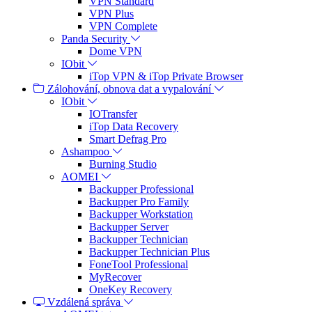
VPN Standard
VPN Plus
VPN Complete
Panda Security
Dome VPN
IObit
iTop VPN & iTop Private Browser
Zálohování, obnova dat a vypalování
IObit
IOTransfer
iTop Data Recovery
Smart Defrag Pro
Ashampoo
Burning Studio
AOMEI
Backupper Professional
Backupper Pro Family
Backupper Workstation
Backupper Server
Backupper Technician
Backupper Technician Plus
FoneTool Professional
MyRecover
OneKey Recovery
Vzdálená správa