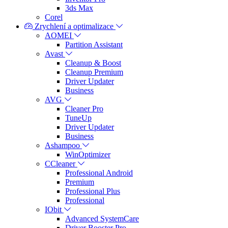
3ds Max
Corel
Zrychlení a optimalizace
AOMEI
Partition Assistant
Avast
Cleanup & Boost
Cleanup Premium
Driver Updater
Business
AVG
Cleaner Pro
TuneUp
Driver Updater
Business
Ashampoo
WinOptimizer
CCleaner
Professional Android
Premium
Professional Plus
Professional
IObit
Advanced SystemCare
Driver Booster Pro