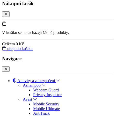
Nákupní košík
V košíku se nenacházejí žádné produkty.
Celkem
0 Kč
přejít do košiku
Navigace
Antiviry a zabezpečení
Ashampoo
Webcam Guard
Privacy Inspector
Avast
Mobile Security
Mobile Ultimate
AntiTrack