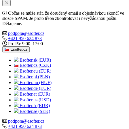
Občas se může stát, že doručený email s objednávkou skončí ve
složce SPAM. Je proto třeba zkontrolovat i nevyžádanou poštu.
Děkujeme.
podpora@esofter.cz
+421 950 624 873
Po–Pá: 9:00–17:00
Esofter.cz
Esofter.sk (EUR)
Esofter.cz (CZK)
Esofter.eu (EUR)
Esofter.pl (PLN)
Esofter.hu (HUF)
Esofter.de (EUR)
Esofter.at (EUR)
Esofter.us (USD)
Esofter.fr (EUR)
Esofter.se (SEK)
podpora@esofter.cz
+421 950 624 873