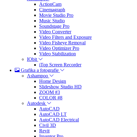
ActionCam
Cinemagraph
Movie Studio Pro
Music Studio
Soundstage Pro
Video Converter
Video Filters and Exposure
Video Fisheye Removal
Video Optimizer Pro
Video Stabilization
IObit
iTop Screen Recorder
Grafika a fotografie
Ashampoo
Home Design
Slideshow Studio HD
ZOOM #3
COLOR #8
Autodesk
AutoCAD
AutoCAD LT
AutoCAD Electrical
Civil 3D
Revit
Inventor Pro