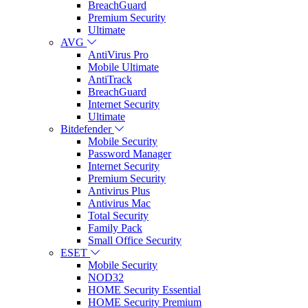
BreachGuard
Premium Security
Ultimate
AVG
AntiVirus Pro
Mobile Ultimate
AntiTrack
BreachGuard
Internet Security
Ultimate
Bitdefender
Mobile Security
Password Manager
Internet Security
Premium Security
Antivirus Plus
Antivirus Mac
Total Security
Family Pack
Small Office Security
ESET
Mobile Security
NOD32
HOME Security Essential
HOME Security Premium