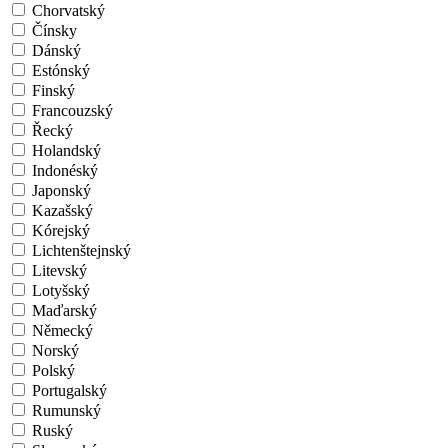
Chorvatský
Čínsky
Dánský
Estónský
Finský
Francouzský
Řecký
Holandský
Indonéský
Japonský
Kazašský
Kórejský
Lichtenštejnský
Litevský
Lotyšský
Maďarský
Německý
Norský
Polský
Portugalský
Rumunský
Ruský