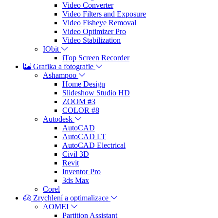
Video Converter
Video Filters and Exposure
Video Fisheye Removal
Video Optimizer Pro
Video Stabilization
IObit
iTop Screen Recorder
Grafika a fotografie
Ashampoo
Home Design
Slideshow Studio HD
ZOOM #3
COLOR #8
Autodesk
AutoCAD
AutoCAD LT
AutoCAD Electrical
Civil 3D
Revit
Inventor Pro
3ds Max
Corel
Zrychlení a optimalizace
AOMEI
Partition Assistant