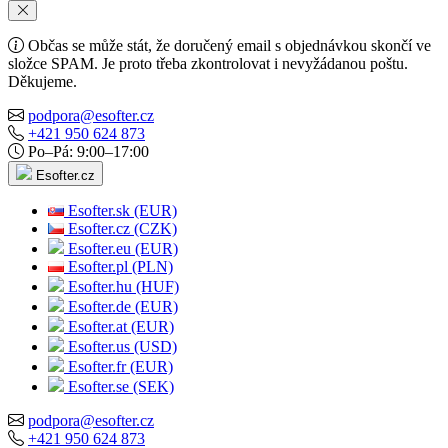
Občas se může stát, že doručený email s objednávkou skončí ve
složce SPAM. Je proto třeba zkontrolovat i nevyžádanou poštu.
Děkujeme.
podpora@esofter.cz
+421 950 624 873
Po–Pá: 9:00–17:00
Esofter.cz
Esofter.sk (EUR)
Esofter.cz (CZK)
Esofter.eu (EUR)
Esofter.pl (PLN)
Esofter.hu (HUF)
Esofter.de (EUR)
Esofter.at (EUR)
Esofter.us (USD)
Esofter.fr (EUR)
Esofter.se (SEK)
podpora@esofter.cz
+421 950 624 873