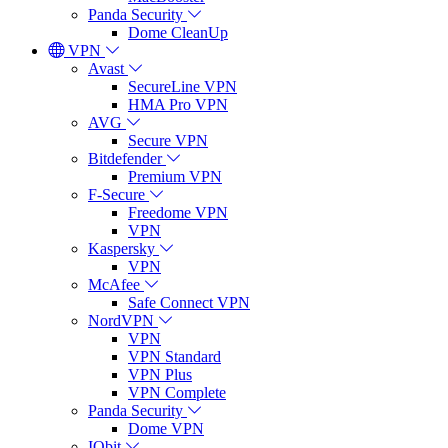
Panda Security
Dome CleanUp
VPN
Avast
SecureLine VPN
HMA Pro VPN
AVG
Secure VPN
Bitdefender
Premium VPN
F-Secure
Freedome VPN
VPN
Kaspersky
VPN
McAfee
Safe Connect VPN
NordVPN
VPN
VPN Standard
VPN Plus
VPN Complete
Panda Security
Dome VPN
IObit