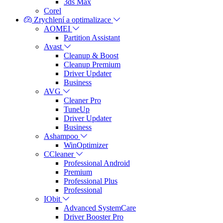
3ds Max
Corel
Zrychlení a optimalizace
AOMEI
Partition Assistant
Avast
Cleanup & Boost
Cleanup Premium
Driver Updater
Business
AVG
Cleaner Pro
TuneUp
Driver Updater
Business
Ashampoo
WinOptimizer
CCleaner
Professional Android
Premium
Professional Plus
Professional
IObit
Advanced SystemCare
Driver Booster Pro