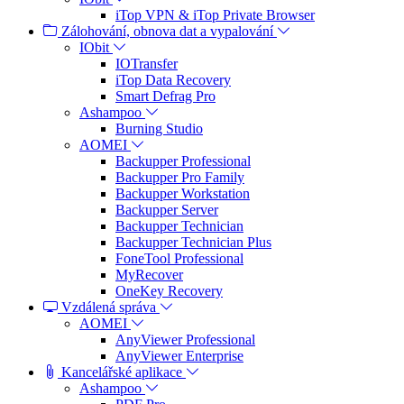
iTop VPN & iTop Private Browser
Zálohování, obnova dat a vypalování
IObit
IOTransfer
iTop Data Recovery
Smart Defrag Pro
Ashampoo
Burning Studio
AOMEI
Backupper Professional
Backupper Pro Family
Backupper Workstation
Backupper Server
Backupper Technician
Backupper Technician Plus
FoneTool Professional
MyRecover
OneKey Recovery
Vzdálená správa
AOMEI
AnyViewer Professional
AnyViewer Enterprise
Kancelářské aplikace
Ashampoo