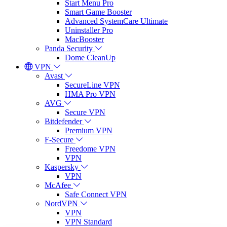
Start Menu Pro
Smart Game Booster
Advanced SystemCare Ultimate
Uninstaller Pro
MacBooster
Panda Security
Dome CleanUp
VPN
Avast
SecureLine VPN
HMA Pro VPN
AVG
Secure VPN
Bitdefender
Premium VPN
F-Secure
Freedome VPN
VPN
Kaspersky
VPN
McAfee
Safe Connect VPN
NordVPN
VPN
VPN Standard