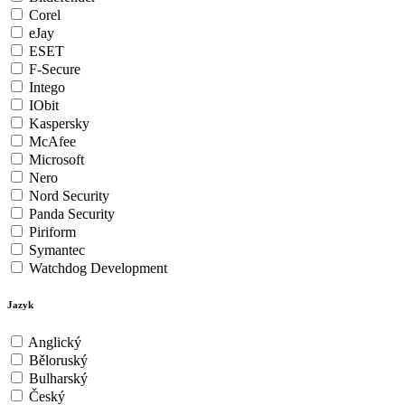
Corel
eJay
ESET
F-Secure
Intego
IObit
Kaspersky
McAfee
Microsoft
Nero
Nord Security
Panda Security
Piriform
Symantec
Watchdog Development
Jazyk
Anglický
Běloruský
Bulharský
Český