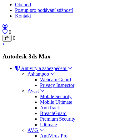
Obchod
Postup pro podávání stížností
Kontakt
0
0
Autodesk 3ds Max
Antiviry a zabezpečení
Ashampoo
Webcam Guard
Privacy Inspector
Avast
Mobile Security
Mobile Ultimate
AntiTrack
BreachGuard
Premium Security
Ultimate
AVG
AntiVirus Pro