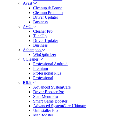
Avast
Cleanup & Boost
Cleanup Premium
Driver Updater
Business
AVG
Cleaner Pro
TuneUp
Driver Updater
Business
Ashampoo
WinOptimizer
CCleaner
Professional Android
Premium
Professional Plus
Professional
IObit
Advanced SystemCare
Driver Booster Pro
Start Menu Pro
Smart Game Booster
Advanced SystemCare Ultimate
Uninstaller Pro
MacBooster