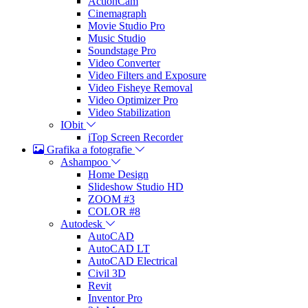
ActionCam
Cinemagraph
Movie Studio Pro
Music Studio
Soundstage Pro
Video Converter
Video Filters and Exposure
Video Fisheye Removal
Video Optimizer Pro
Video Stabilization
IObit
iTop Screen Recorder
Grafika a fotografie
Ashampoo
Home Design
Slideshow Studio HD
ZOOM #3
COLOR #8
Autodesk
AutoCAD
AutoCAD LT
AutoCAD Electrical
Civil 3D
Revit
Inventor Pro