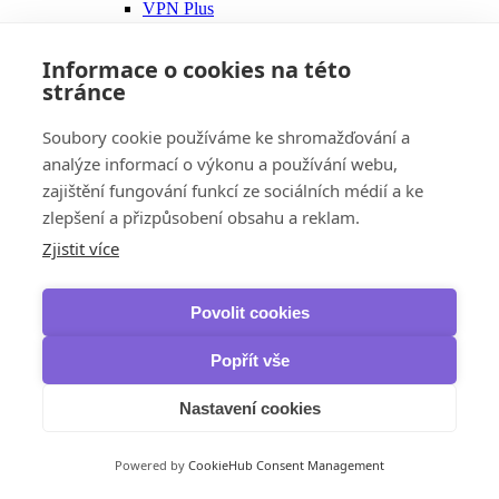
VPN Plus
VPN Complete
Panda Security
Informace o cookies na této
Dome VPN
stránce
IObit
iTop VPN & iTop Private Browser
Zálohování, obnova dat a vypalování
Soubory cookie používáme ke shromažďování a
IObit
analýze informací o výkonu a používání webu,
IOTransfer
iTop Data Recovery
zajištění fungování funkcí ze sociálních médií a ke
Smart Defrag Pro
zlepšení a přizpůsobení obsahu a reklam.
Ashampoo
Zjistit více
Burning Studio
AOMEI
Backupper Professional
Backupper Pro Family
Povolit cookies
Backupper Workstation
Backupper Server
Popřít vše
Backupper Technician
Backupper Technician Plus
Nastavení cookies
FoneTool Professional
MyRecover
OneKey Recovery
Powered by
CookieHub Consent Management
Vzdálená správa
AOMEI