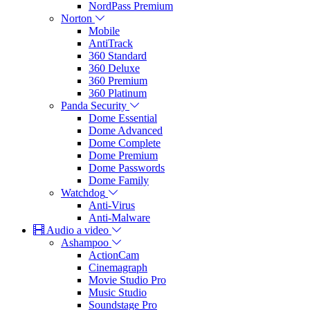
NordPass Premium
Norton
Mobile
AntiTrack
360 Standard
360 Deluxe
360 Premium
360 Platinum
Panda Security
Dome Essential
Dome Advanced
Dome Complete
Dome Premium
Dome Passwords
Dome Family
Watchdog
Anti-Virus
Anti-Malware
Audio a video
Ashampoo
ActionCam
Cinemagraph
Movie Studio Pro
Music Studio
Soundstage Pro