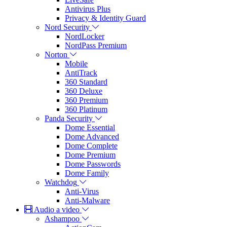
Antivirus Plus
Privacy & Identity Guard
Nord Security
NordLocker
NordPass Premium
Norton
Mobile
AntiTrack
360 Standard
360 Deluxe
360 Premium
360 Platinum
Panda Security
Dome Essential
Dome Advanced
Dome Complete
Dome Premium
Dome Passwords
Dome Family
Watchdog
Anti-Virus
Anti-Malware
Audio a video
Ashampoo