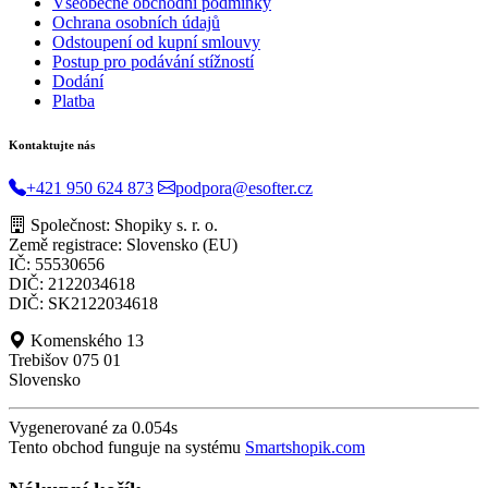
Všeobecné obchodní podmínky
Ochrana osobních údajů
Odstoupení od kupní smlouvy
Postup pro podávání stížností
Dodání
Platba
Kontaktujte nás
+421 950 624 873
podpora@esofter.cz
Společnost: Shopiky s. r. o.
Země registrace: Slovensko (EU)
IČ: 55530656
DIČ: 2122034618
DIČ: SK2122034618
Komenského 13
Trebišov 075 01
Slovensko
Vygenerované za 0.054s
Tento obchod funguje na systému
Smartshopik.com