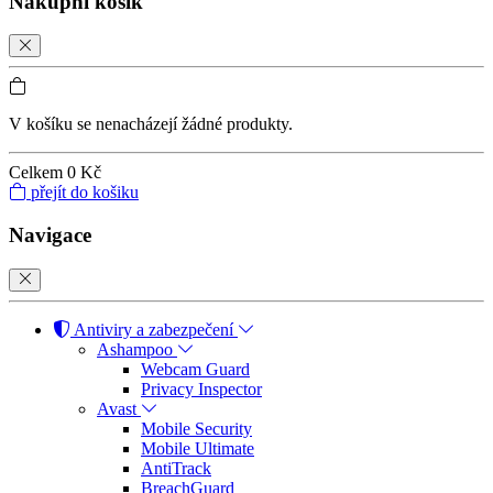
Nákupní košík
V košíku se nenacházejí žádné produkty.
Celkem
0 Kč
přejít do košiku
Navigace
Antiviry a zabezpečení
Ashampoo
Webcam Guard
Privacy Inspector
Avast
Mobile Security
Mobile Ultimate
AntiTrack
BreachGuard