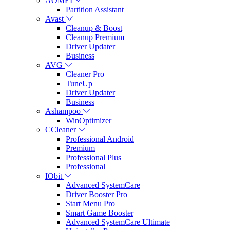
AOMEI
Partition Assistant
Avast
Cleanup & Boost
Cleanup Premium
Driver Updater
Business
AVG
Cleaner Pro
TuneUp
Driver Updater
Business
Ashampoo
WinOptimizer
CCleaner
Professional Android
Premium
Professional Plus
Professional
IObit
Advanced SystemCare
Driver Booster Pro
Start Menu Pro
Smart Game Booster
Advanced SystemCare Ultimate