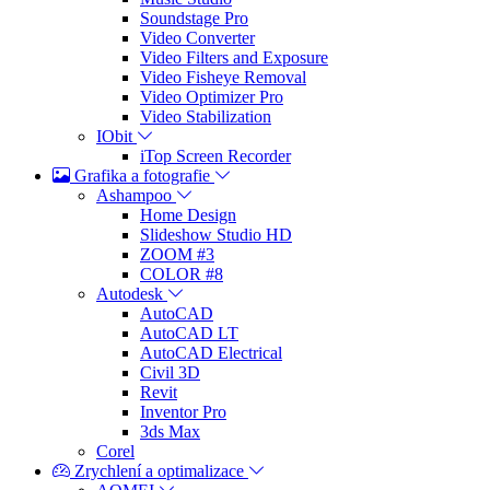
Soundstage Pro
Video Converter
Video Filters and Exposure
Video Fisheye Removal
Video Optimizer Pro
Video Stabilization
IObit
iTop Screen Recorder
Grafika a fotografie
Ashampoo
Home Design
Slideshow Studio HD
ZOOM #3
COLOR #8
Autodesk
AutoCAD
AutoCAD LT
AutoCAD Electrical
Civil 3D
Revit
Inventor Pro
3ds Max
Corel
Zrychlení a optimalizace