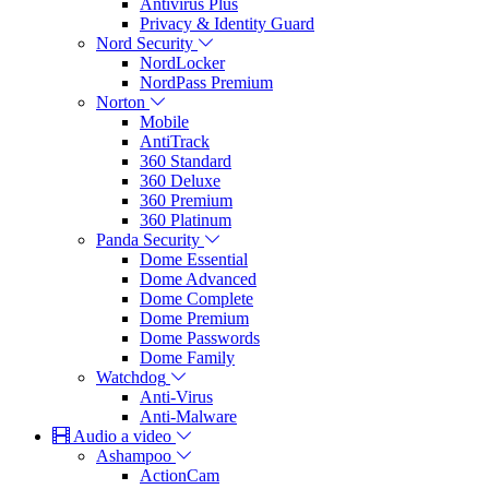
Antivirus Plus
Privacy & Identity Guard
Nord Security
NordLocker
NordPass Premium
Norton
Mobile
AntiTrack
360 Standard
360 Deluxe
360 Premium
360 Platinum
Panda Security
Dome Essential
Dome Advanced
Dome Complete
Dome Premium
Dome Passwords
Dome Family
Watchdog
Anti-Virus
Anti-Malware
Audio a video
Ashampoo
ActionCam