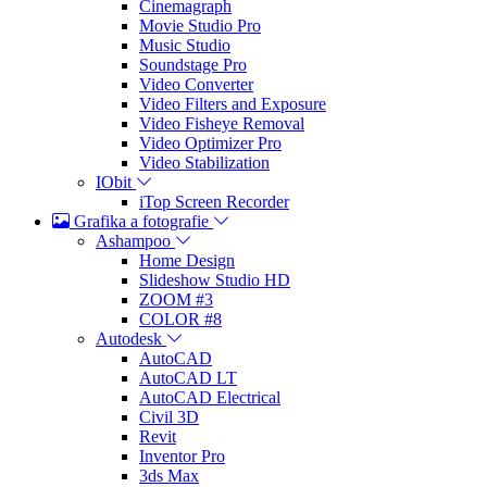
Cinemagraph
Movie Studio Pro
Music Studio
Soundstage Pro
Video Converter
Video Filters and Exposure
Video Fisheye Removal
Video Optimizer Pro
Video Stabilization
IObit
iTop Screen Recorder
Grafika a fotografie
Ashampoo
Home Design
Slideshow Studio HD
ZOOM #3
COLOR #8
Autodesk
AutoCAD
AutoCAD LT
AutoCAD Electrical
Civil 3D
Revit
Inventor Pro
3ds Max