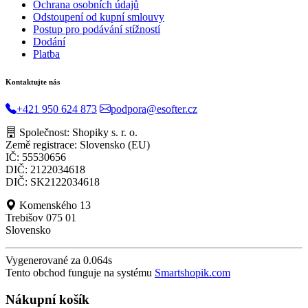
Ochrana osobních údajů
Odstoupení od kupní smlouvy
Postup pro podávání stížností
Dodání
Platba
Kontaktujte nás
+421 950 624 873
podpora@esofter.cz
Společnost: Shopiky s. r. o.
Země registrace: Slovensko (EU)
IČ: 55530656
DIČ: 2122034618
DIČ: SK2122034618
Komenského 13
Trebišov 075 01
Slovensko
Vygenerované za 0.064s
Tento obchod funguje na systému
Smartshopik.com
Nákupní košík