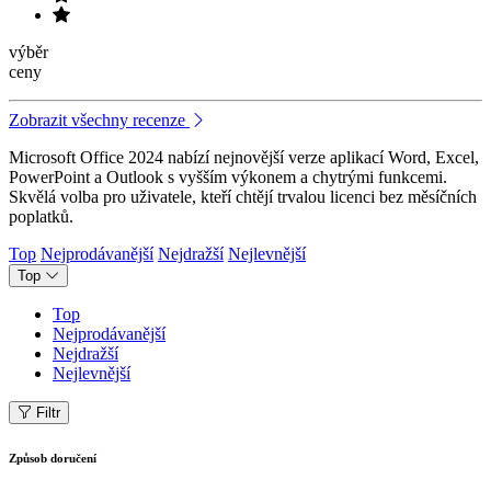
výběr
ceny
Zobrazit všechny recenze
Microsoft Office 2024 nabízí nejnovější verze aplikací Word, Excel,
PowerPoint a Outlook s vyšším výkonem a chytrými funkcemi.
Skvělá volba pro uživatele, kteří chtějí trvalou licenci bez měsíčních
poplatků.
Top
Nejprodávanější
Nejdražší
Nejlevnější
Top
Top
Nejprodávanější
Nejdražší
Nejlevnější
Filtr
Způsob doručení