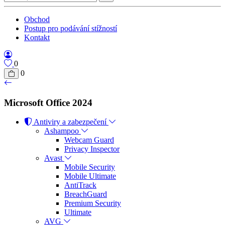
Obchod
Postup pro podávání stížností
Kontakt
0
0
Microsoft Office 2024
Antiviry a zabezpečení
Ashampoo
Webcam Guard
Privacy Inspector
Avast
Mobile Security
Mobile Ultimate
AntiTrack
BreachGuard
Premium Security
Ultimate
AVG