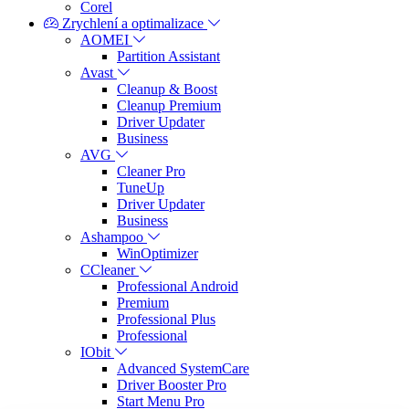
Corel
Zrychlení a optimalizace
AOMEI
Partition Assistant
Avast
Cleanup & Boost
Cleanup Premium
Driver Updater
Business
AVG
Cleaner Pro
TuneUp
Driver Updater
Business
Ashampoo
WinOptimizer
CCleaner
Professional Android
Premium
Professional Plus
Professional
IObit
Advanced SystemCare
Driver Booster Pro
Start Menu Pro