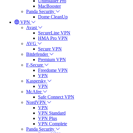
Uninstaller Pro
MacBooster
Panda Security
Dome CleanUp
VPN
Avast
SecureLine VPN
HMA Pro VPN
AVG
Secure VPN
Bitdefender
Premium VPN
F-Secure
Freedome VPN
VPN
Kaspersky
VPN
McAfee
Safe Connect VPN
NordVPN
VPN
VPN Standard
VPN Plus
VPN Complete
Panda Security