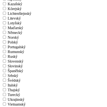
Kazašský
Kórejský
Lichtenštejnský
Litevský
Lotyšský
Maďarský
Německý
Norský
Polský
Portugalský
Rumunský
Ruský
Slovenský
Slovinský
Španělský
Srbský
Švédský
Italský
Thajský
Turecký
Ukrajinský
Vietnamský