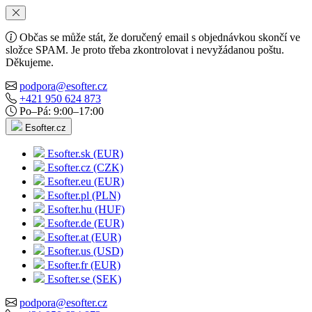
Občas se může stát, že doručený email s objednávkou skončí ve
složce SPAM. Je proto třeba zkontrolovat i nevyžádanou poštu.
Děkujeme.
podpora@esofter.cz
+421 950 624 873
Po–Pá: 9:00–17:00
Esofter.cz
Esofter.sk (EUR)
Esofter.cz (CZK)
Esofter.eu (EUR)
Esofter.pl (PLN)
Esofter.hu (HUF)
Esofter.de (EUR)
Esofter.at (EUR)
Esofter.us (USD)
Esofter.fr (EUR)
Esofter.se (SEK)
podpora@esofter.cz