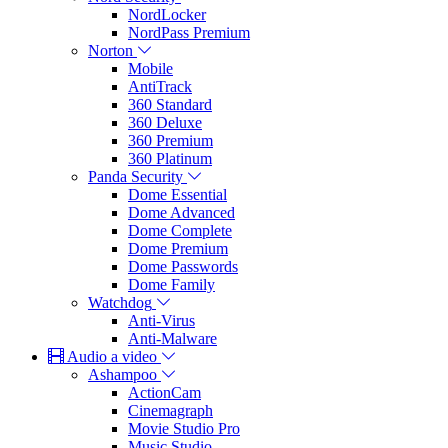
NordLocker
NordPass Premium
Norton
Mobile
AntiTrack
360 Standard
360 Deluxe
360 Premium
360 Platinum
Panda Security
Dome Essential
Dome Advanced
Dome Complete
Dome Premium
Dome Passwords
Dome Family
Watchdog
Anti-Virus
Anti-Malware
Audio a video
Ashampoo
ActionCam
Cinemagraph
Movie Studio Pro
Music Studio