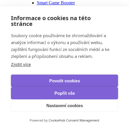
Smart Game Booster
Advanced SystemCare Ultimate
Uninstaller Pro
Informace o cookies na této
MacBooster
stránce
Panda Security
Dome CleanUp
VPN
Soubory cookie používáme ke shromažďování a
Avast
analýze informací o výkonu a používání webu,
SecureLine VPN
zajištění fungování funkcí ze sociálních médií a ke
HMA Pro VPN
AVG
zlepšení a přizpůsobení obsahu a reklam.
Secure VPN
Zjistit více
Bitdefender
Premium VPN
F-Secure
Freedome VPN
Povolit cookies
VPN
Kaspersky
Popřít vše
VPN
McAfee
Nastavení cookies
Safe Connect VPN
NordVPN
VPN
Powered by
CookieHub Consent Management
VPN Standard
VPN Plus