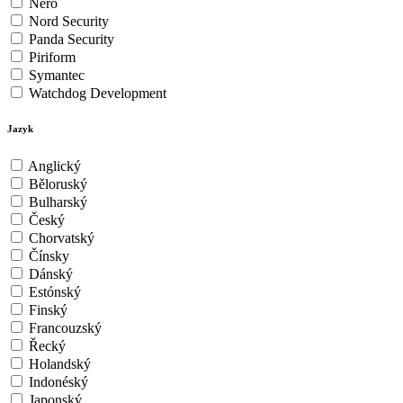
Nero
Nord Security
Panda Security
Piriform
Symantec
Watchdog Development
Jazyk
Anglický
Běloruský
Bulharský
Český
Chorvatský
Čínsky
Dánský
Estónský
Finský
Francouzský
Řecký
Holandský
Indonéský
Japonský