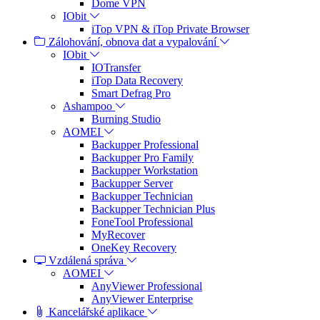
Dome VPN
IObit
iTop VPN & iTop Private Browser
Zálohování, obnova dat a vypalování
IObit
IOTransfer
iTop Data Recovery
Smart Defrag Pro
Ashampoo
Burning Studio
AOMEI
Backupper Professional
Backupper Pro Family
Backupper Workstation
Backupper Server
Backupper Technician
Backupper Technician Plus
FoneTool Professional
MyRecover
OneKey Recovery
Vzdálená správa
AOMEI
AnyViewer Professional
AnyViewer Enterprise
Kancelářské aplikace