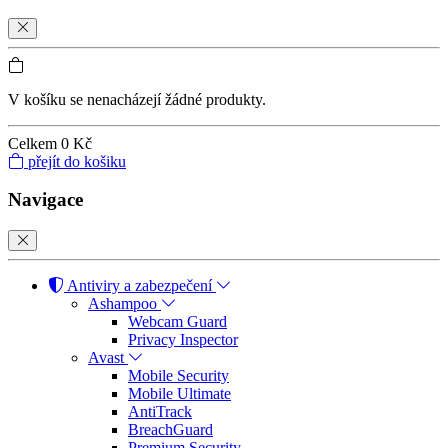
V košíku se nenacházejí žádné produkty.
Celkem
0 Kč
přejít do košiku
Navigace
Antiviry a zabezpečení
Ashampoo
Webcam Guard
Privacy Inspector
Avast
Mobile Security
Mobile Ultimate
AntiTrack
BreachGuard
Premium Security