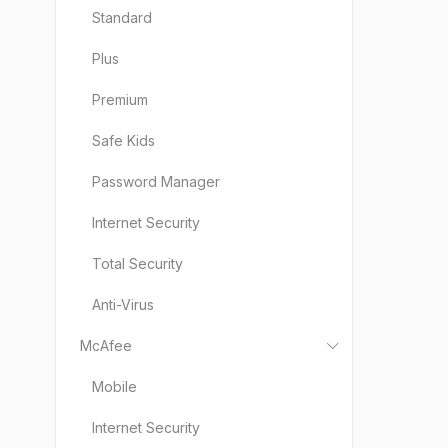
Standard
Plus
Premium
Safe Kids
Password Manager
Internet Security
JAZYK
Angl
Total Security
Bělo
Anti-Virus
Bulh
McAfee
Čes
Chor
Mobile
Číns
Internet Security
Dán