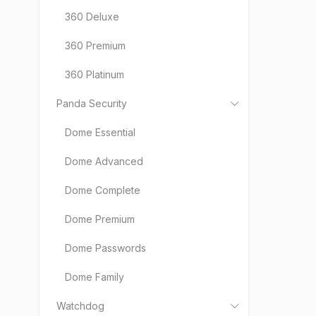
Pols
360 Deluxe
Port
360 Premium
Rum
360 Platinum
Rus
Slo
Panda Security
Slov
Dome Essential
Špa
Dome Advanced
Srb
Švé
Dome Complete
Itals
Dome Premium
Thaj
Dome Passwords
Tur
Ukra
Dome Family
Vie
Watchdog