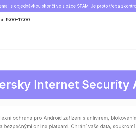
mail s objednávkou skončí ve složce SPAM. Je proto třeba zkontro
á: 9:00–17:00
ersky Internet Security
exní ochrana pro Android zařízení s antivirem, blokováním
a bezpečnými online platbami. Chrání vaše data, soukromí a