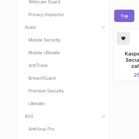
Webcam Guard
Privacy Inspector
Top
Avast
ZPŮSOB
Mobile Security
Elek
Mobile Ultimate
Kaspe
PŘID
Secur
AntiTrack
zař
2
BreachGuard
Premium Security
Ultimate
AVG
AntiVirus Pro