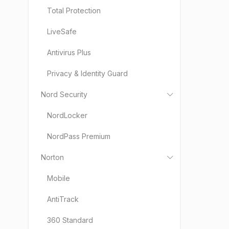
Total Protection
Estó
Fins
LiveSafe
Fra
Antivirus Plus
Řec
Hol
Privacy & Identity Guard
Ind
Nord Security
Jap
NordLocker
Kaz
Kóre
NordPass Premium
Lich
Norton
Lite
Mobile
Loty
Maď
AntiTrack
Něm
360 Standard
Nor