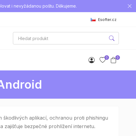
lovat i nevyžádanou poštu. Děkujeme.
Esofter.cz
0
0
 Android
 škodlivých aplikací, ochranou proti phishingu
 zajišťuje bezpečné prohlížení internetu.