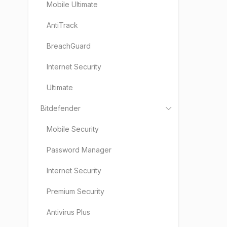
Mobile Ultimate
AntiTrack
BreachGuard
Internet Security
PLATNO
1 mě
Ultimate
1 ro
Bitdefender
2 ro
Mobile Security
3 mě
3 ro
Password Manager
4 ro
Internet Security
5 ro
Premium Security
6 mě
Doži
Antivirus Plus
Trial