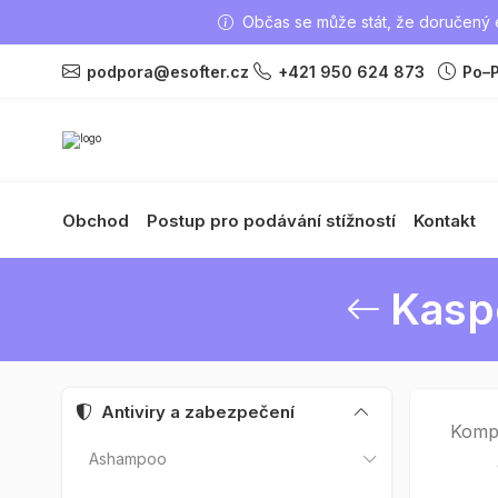
Občas se může stát, že doručený e
podpora@esofter.cz
+421 950 624 873
Po–P
Obchod
Postup pro podávání stížností
Kontakt
Kasp
Antiviry a zabezpečení
Kompl
Ashampoo