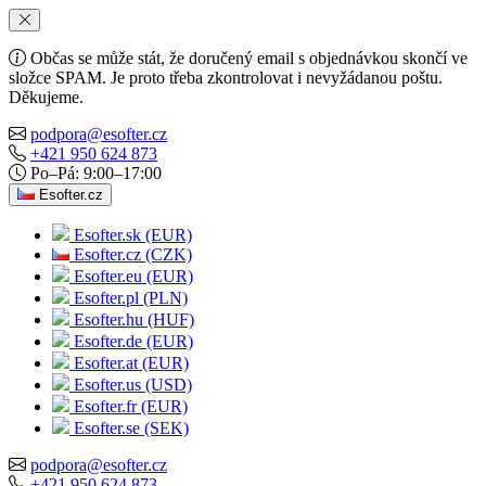
Občas se může stát, že doručený email s objednávkou skončí ve
složce SPAM. Je proto třeba zkontrolovat i nevyžádanou poštu.
Děkujeme.
podpora@esofter.cz
+421 950 624 873
Po–Pá: 9:00–17:00
Esofter.cz
Esofter.sk (EUR)
Esofter.cz (CZK)
Esofter.eu (EUR)
Esofter.pl (PLN)
Esofter.hu (HUF)
Esofter.de (EUR)
Esofter.at (EUR)
Esofter.us (USD)
Esofter.fr (EUR)
Esofter.se (SEK)
podpora@esofter.cz
+421 950 624 873