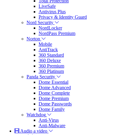
Total Protection
LiveSafe
Antivirus Plus
Privacy & Identity Guard
Nord Security
NordLocker
NordPass Premium
Norton
Mobile
AntiTrack
360 Standard
360 Deluxe
360 Premium
360 Platinum
Panda Security
Dome Essential
Dome Advanced
Dome Complete
Dome Premium
Dome Passwords
Dome Family
Watchdog
Anti-Virus
Anti-Malware
Audio a video