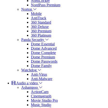
NordLocker
NordPass Premium
Norton
Mobile
AntiTrack
360 Standard
360 Deluxe
360 Premium
360 Platinum
Panda Security
Dome Essential
Dome Advanced
Dome Complete
Dome Premium
Dome Passwords
Dome Family
Watchdog
Anti-Virus
Anti-Malware
Audio a video
Ashampoo
ActionCam
Cinemagraph
Movie Studio Pro
Music Studio