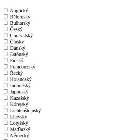
Anglický
Běloruský
Bulharský
Český
Chorvatský
Čínsky
Dánský
Estónský
Finský
Francouzský
Řecký
Holandský
Indonéský
Japonský
Kazašský
Kórejský
Lichtenštejnský
Litevský
Lotyšský
Maďarský
Německý