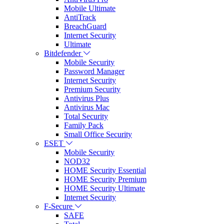
Mobile Ultimate
AntiTrack
BreachGuard
Internet Security
Ultimate
Bitdefender
Mobile Security
Password Manager
Internet Security
Premium Security
Antivirus Plus
Antivirus Mac
Total Security
Family Pack
Small Office Security
ESET
Mobile Security
NOD32
HOME Security Essential
HOME Security Premium
HOME Security Ultimate
Internet Security
F-Secure
SAFE