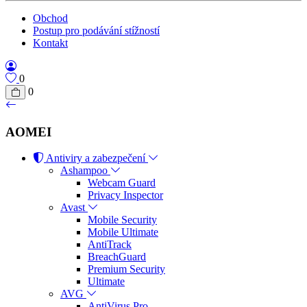
Obchod
Postup pro podávání stížností
Kontakt
0
0
AOMEI
Antiviry a zabezpečení
Ashampoo
Webcam Guard
Privacy Inspector
Avast
Mobile Security
Mobile Ultimate
AntiTrack
BreachGuard
Premium Security
Ultimate
AVG
AntiVirus Pro