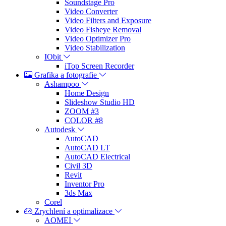
Soundstage Pro
Video Converter
Video Filters and Exposure
Video Fisheye Removal
Video Optimizer Pro
Video Stabilization
IObit
iTop Screen Recorder
Grafika a fotografie
Ashampoo
Home Design
Slideshow Studio HD
ZOOM #3
COLOR #8
Autodesk
AutoCAD
AutoCAD LT
AutoCAD Electrical
Civil 3D
Revit
Inventor Pro
3ds Max
Corel
Zrychlení a optimalizace
AOMEI