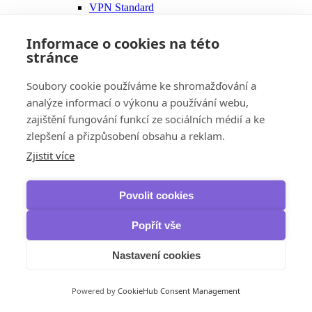
VPN Standard
VPN Plus
VPN Complete
Informace o cookies na této
Panda Security
stránce
Dome VPN
IObit
iTop VPN & iTop Private Browser
Soubory cookie používáme ke shromažďování a
Zálohování, obnova dat a vypalování
analýze informací o výkonu a používání webu,
IObit
zajištění fungování funkcí ze sociálních médií a ke
IOTransfer
iTop Data Recovery
zlepšení a přizpůsobení obsahu a reklam.
Smart Defrag Pro
Zjistit více
Ashampoo
Burning Studio
AOMEI
Povolit cookies
Backupper Professional
Backupper Pro Family
Backupper Workstation
Popřít vše
Backupper Server
Backupper Technician
Nastavení cookies
Backupper Technician Plus
FoneTool Professional
MyRecover
Powered by
CookieHub Consent Management
OneKey Recovery
Vzdálená správa