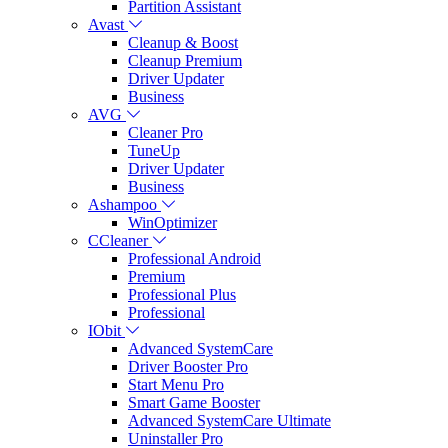
Partition Assistant
Avast
Cleanup & Boost
Cleanup Premium
Driver Updater
Business
AVG
Cleaner Pro
TuneUp
Driver Updater
Business
Ashampoo
WinOptimizer
CCleaner
Professional Android
Premium
Professional Plus
Professional
IObit
Advanced SystemCare
Driver Booster Pro
Start Menu Pro
Smart Game Booster
Advanced SystemCare Ultimate
Uninstaller Pro