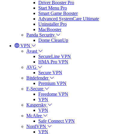
Driver Booster Pro
Start Menu Pro
Smart Game Booster
Advanced SystemCare Ultimate
Uninstaller Pro
MacBooster
Panda Security
Dome CleanUp
VPN
Avast
SecureLine VPN
HMA Pro VPN
AVG
Secure VPN
Bitdefender
Premium VPN
F-Secure
Freedome VPN
VPN
Kaspersky
VPN
McAfee
Safe Connect VPN
NordVPN
VPN