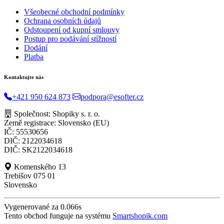
Všeobecné obchodní podmínky
Ochrana osobních údajů
Odstoupení od kupní smlouvy
Postup pro podávání stížností
Dodání
Platba
Kontaktujte nás
+421 950 624 873
podpora@esofter.cz
Společnost: Shopiky s. r. o.
Země registrace: Slovensko (EU)
IČ: 55530656
DIČ: 2122034618
DIČ: SK2122034618
Komenského 13
Trebišov 075 01
Slovensko
Vygenerované za 0.066s
Tento obchod funguje na systému
Smartshopik.com