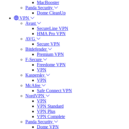
MacBooster
Panda Security
Dome CleanUp
VPN
Avast
SecureLine VPN
HMA Pro VPN
AVG
Secure VPN
Bitdefender
Premium VPN
F-Secure
Freedome VPN
VPN
Kaspersky
VPN
McAfee
Safe Connect VPN
NordVPN
VPN
VPN Standard
VPN Plus
VPN Complete
Panda Security
Dome VPN