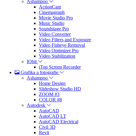
Ashampoo
ActionCam
Cinemagraph
Movie Studio Pro
Music Studio
Soundstage Pro
Video Converter
Video Filters and Exposure
Video Fisheye Removal
Video Optimizer Pro
Video Stabilization
IObit
iTop Screen Recorder
Grafika a fotografie
Ashampoo
Home Design
Slideshow Studio HD
ZOOM #3
COLOR #8
Autodesk
AutoCAD
AutoCAD LT
AutoCAD Electrical
Civil 3D
Revit