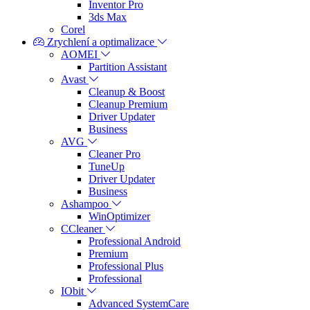
Inventor Pro
3ds Max
Corel
Zrychlení a optimalizace
AOMEI
Partition Assistant
Avast
Cleanup & Boost
Cleanup Premium
Driver Updater
Business
AVG
Cleaner Pro
TuneUp
Driver Updater
Business
Ashampoo
WinOptimizer
CCleaner
Professional Android
Premium
Professional Plus
Professional
IObit
Advanced SystemCare