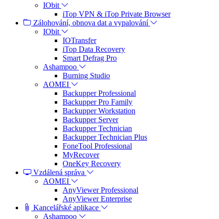
IObit
iTop VPN & iTop Private Browser
Zálohování, obnova dat a vypalování
IObit
IOTransfer
iTop Data Recovery
Smart Defrag Pro
Ashampoo
Burning Studio
AOMEI
Backupper Professional
Backupper Pro Family
Backupper Workstation
Backupper Server
Backupper Technician
Backupper Technician Plus
FoneTool Professional
MyRecover
OneKey Recovery
Vzdálená správa
AOMEI
AnyViewer Professional
AnyViewer Enterprise
Kancelářské aplikace
Ashampoo