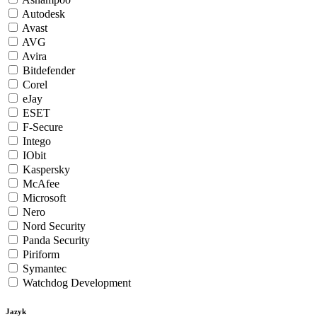
Autodesk
Avast
AVG
Avira
Bitdefender
Corel
eJay
ESET
F-Secure
Intego
IObit
Kaspersky
McAfee
Microsoft
Nero
Nord Security
Panda Security
Piriform
Symantec
Watchdog Development
Jazyk