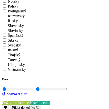
Norský
Polský
Portugalský
Rumunský
Ruský
Slovenský
Slovinský
Španělský
Srbský
Švédský
Italský
Thajský
Turecký
Ukrajinský
Vietnamský
Cena
Vymazat filtr
Doživotní licence
Nová licence
Přidat do košíku