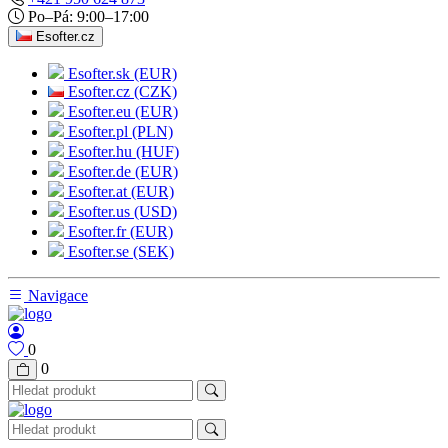
Po–Pá: 9:00–17:00
Esofter.cz
Esofter.sk (EUR)
Esofter.cz (CZK)
Esofter.eu (EUR)
Esofter.pl (PLN)
Esofter.hu (HUF)
Esofter.de (EUR)
Esofter.at (EUR)
Esofter.us (USD)
Esofter.fr (EUR)
Esofter.se (SEK)
Navigace
0
0