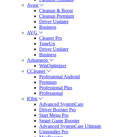
Avast
Cleanup & Boost
Cleanup Premium
Driver Updater
Business
AVG
Cleaner Pro
TuneUp
Driver Updater
Business
Ashampoo
WinOptimizer
CCleaner
Professional Android
Premium
Professional Plus
Professional
IObit
Advanced SystemCare
Driver Booster Pro
Start Menu Pro
Smart Game Booster
Advanced SystemCare Ultimate
Uninstaller Pro