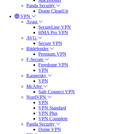
MacBooster
Panda Security
Dome CleanUp
VPN
Avast
SecureLine VPN
HMA Pro VPN
AVG
Secure VPN
Bitdefender
Premium VPN
F-Secure
Freedome VPN
VPN
Kaspersky
VPN
McAfee
Safe Connect VPN
NordVPN
VPN
VPN Standard
VPN Plus
VPN Complete
Panda Security
Dome VPN