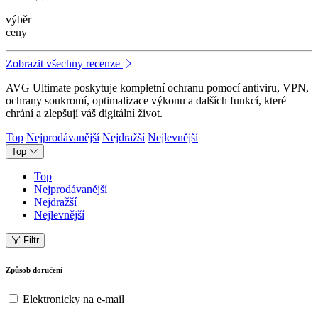
výběr
ceny
Zobrazit všechny recenze
AVG Ultimate poskytuje kompletní ochranu pomocí antiviru, VPN,
ochrany soukromí, optimalizace výkonu a dalších funkcí, které
chrání a zlepšují váš digitální život.
Top
Nejprodávanější
Nejdražší
Nejlevnější
Top
Top
Nejprodávanější
Nejdražší
Nejlevnější
Filtr
Způsob doručení
Elektronicky na e-mail