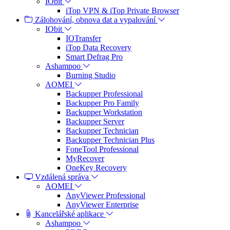
IObit
iTop VPN & iTop Private Browser
Zálohování, obnova dat a vypalování
IObit
IOTransfer
iTop Data Recovery
Smart Defrag Pro
Ashampoo
Burning Studio
AOMEI
Backupper Professional
Backupper Pro Family
Backupper Workstation
Backupper Server
Backupper Technician
Backupper Technician Plus
FoneTool Professional
MyRecover
OneKey Recovery
Vzdálená správa
AOMEI
AnyViewer Professional
AnyViewer Enterprise
Kancelářské aplikace
Ashampoo