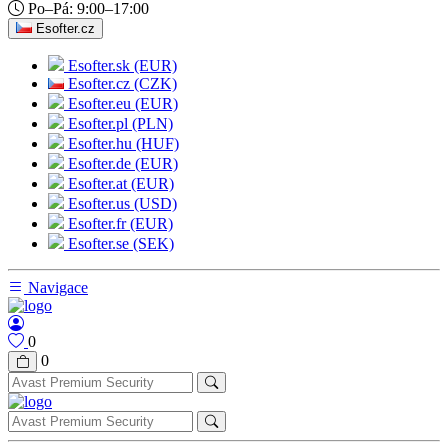
Po–Pá: 9:00–17:00
Esofter.cz
Esofter.sk (EUR)
Esofter.cz (CZK)
Esofter.eu (EUR)
Esofter.pl (PLN)
Esofter.hu (HUF)
Esofter.de (EUR)
Esofter.at (EUR)
Esofter.us (USD)
Esofter.fr (EUR)
Esofter.se (SEK)
Navigace
0
0