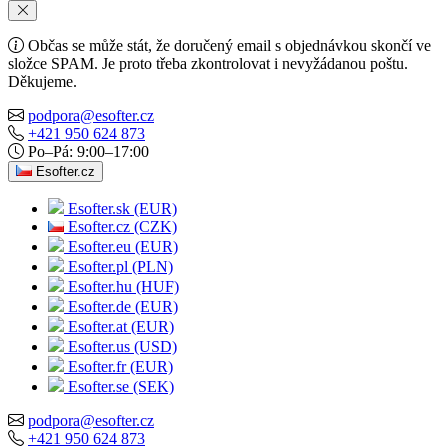
Občas se může stát, že doručený email s objednávkou skončí ve
složce SPAM. Je proto třeba zkontrolovat i nevyžádanou poštu.
Děkujeme.
podpora@esofter.cz
+421 950 624 873
Po–Pá: 9:00–17:00
Esofter.cz
Esofter.sk (EUR)
Esofter.cz (CZK)
Esofter.eu (EUR)
Esofter.pl (PLN)
Esofter.hu (HUF)
Esofter.de (EUR)
Esofter.at (EUR)
Esofter.us (USD)
Esofter.fr (EUR)
Esofter.se (SEK)
podpora@esofter.cz
+421 950 624 873