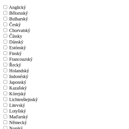
Anglický
Běloruský
Bulharský
Český
Chorvatský
Čínsky
Dánský
Estónský
Finský
Francouzský
Řecký
Holandský
Indonéský
Japonský
Kazašský
Kórejský
Lichtenštejnský
Litevský
Lotyšský
Maďarský
Německý
Norský