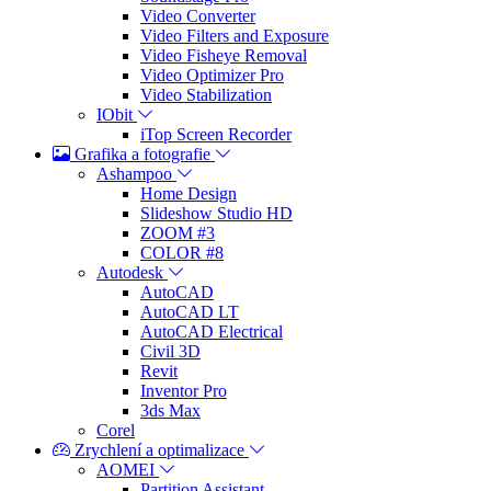
Video Converter
Video Filters and Exposure
Video Fisheye Removal
Video Optimizer Pro
Video Stabilization
IObit
iTop Screen Recorder
Grafika a fotografie
Ashampoo
Home Design
Slideshow Studio HD
ZOOM #3
COLOR #8
Autodesk
AutoCAD
AutoCAD LT
AutoCAD Electrical
Civil 3D
Revit
Inventor Pro
3ds Max
Corel
Zrychlení a optimalizace
AOMEI
Partition Assistant