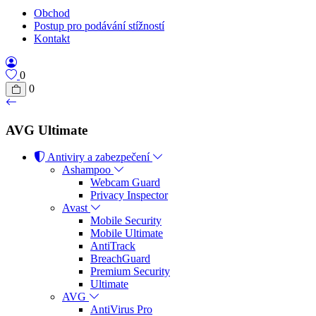
Obchod
Postup pro podávání stížností
Kontakt
0
0
AVG Ultimate
Antiviry a zabezpečení
Ashampoo
Webcam Guard
Privacy Inspector
Avast
Mobile Security
Mobile Ultimate
AntiTrack
BreachGuard
Premium Security
Ultimate
AVG
AntiVirus Pro