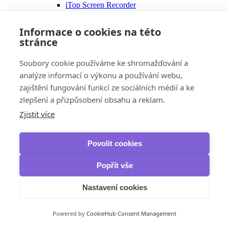
iTop Screen Recorder
Grafika a fotografie
Ashampoo
Informace o cookies na této
Home Design
stránce
Slideshow Studio HD
ZOOM #3
COLOR #8
Soubory cookie používáme ke shromažďování a
Autodesk
analýze informací o výkonu a používání webu,
AutoCAD
zajištění fungování funkcí ze sociálních médií a ke
AutoCAD LT
AutoCAD Electrical
zlepšení a přizpůsobení obsahu a reklam.
Civil 3D
Zjistit více
Revit
Inventor Pro
3ds Max
Corel
Povolit cookies
Zrychlení a optimalizace
AOMEI
Popřít vše
Partition Assistant
Avast
Nastavení cookies
Cleanup & Boost
Cleanup Premium
Driver Updater
Powered by
CookieHub Consent Management
Business
AVG