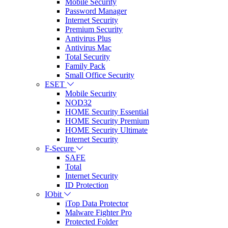
Mobile Security
Password Manager
Internet Security
Premium Security
Antivirus Plus
Antivirus Mac
Total Security
Family Pack
Small Office Security
ESET
Mobile Security
NOD32
HOME Security Essential
HOME Security Premium
HOME Security Ultimate
Internet Security
F-Secure
SAFE
Total
Internet Security
ID Protection
IObit
iTop Data Protector
Malware Fighter Pro
Protected Folder