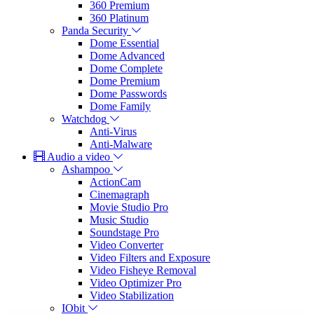
360 Premium
360 Platinum
Panda Security
Dome Essential
Dome Advanced
Dome Complete
Dome Premium
Dome Passwords
Dome Family
Watchdog
Anti-Virus
Anti-Malware
Audio a video
Ashampoo
ActionCam
Cinemagraph
Movie Studio Pro
Music Studio
Soundstage Pro
Video Converter
Video Filters and Exposure
Video Fisheye Removal
Video Optimizer Pro
Video Stabilization
IObit