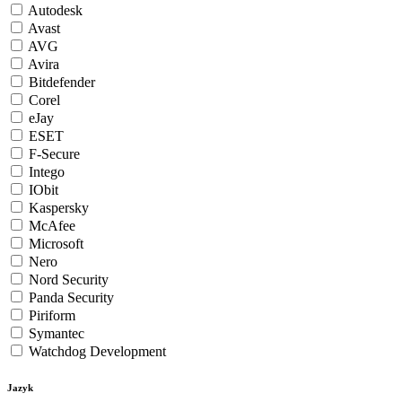
Autodesk
Avast
AVG
Avira
Bitdefender
Corel
eJay
ESET
F-Secure
Intego
IObit
Kaspersky
McAfee
Microsoft
Nero
Nord Security
Panda Security
Piriform
Symantec
Watchdog Development
Jazyk