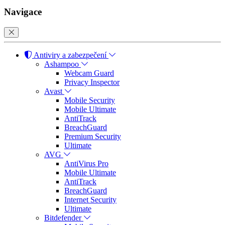
Navigace
Antiviry a zabezpečení
Ashampoo
Webcam Guard
Privacy Inspector
Avast
Mobile Security
Mobile Ultimate
AntiTrack
BreachGuard
Premium Security
Ultimate
AVG
AntiVirus Pro
Mobile Ultimate
AntiTrack
BreachGuard
Internet Security
Ultimate
Bitdefender