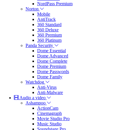
NordPass Premium
Norton
Mobile
AntiTrack
360 Standard
360 Deluxe
360 Premium
360 Platinum
Panda Security
Dome Essential
Dome Advanced
Dome Complete
Dome Premium
Dome Passwords
Dome Family
Watchdog
Anti-Virus
Anti-Malware
Audio a video
Ashampoo
ActionCam
Cinemagraph
Movie Studio Pro
Music Studio
Soundstage Pro