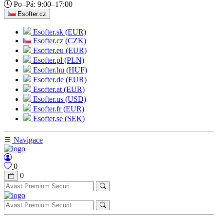
Po–Pá: 9:00–17:00
Esofter.cz
Esofter.sk (EUR)
Esofter.cz (CZK)
Esofter.eu (EUR)
Esofter.pl (PLN)
Esofter.hu (HUF)
Esofter.de (EUR)
Esofter.at (EUR)
Esofter.us (USD)
Esofter.fr (EUR)
Esofter.se (SEK)
Navigace
0
0