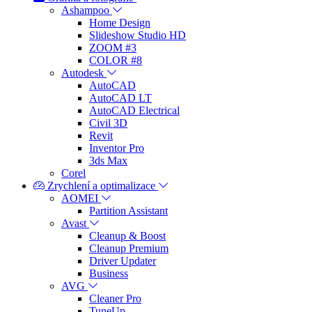
Ashampoo
Home Design
Slideshow Studio HD
ZOOM #3
COLOR #8
Autodesk
AutoCAD
AutoCAD LT
AutoCAD Electrical
Civil 3D
Revit
Inventor Pro
3ds Max
Corel
Zrychlení a optimalizace
AOMEI
Partition Assistant
Avast
Cleanup & Boost
Cleanup Premium
Driver Updater
Business
AVG
Cleaner Pro
TuneUp