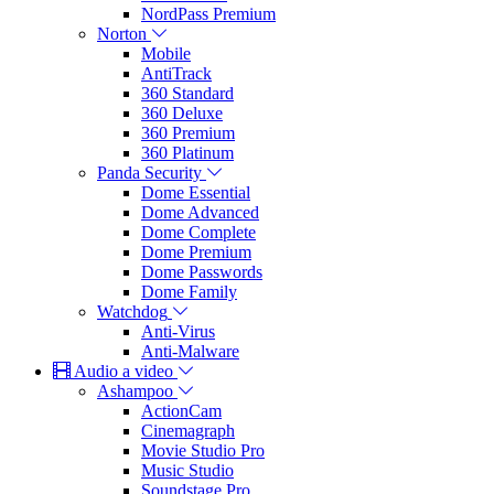
NordPass Premium
Norton
Mobile
AntiTrack
360 Standard
360 Deluxe
360 Premium
360 Platinum
Panda Security
Dome Essential
Dome Advanced
Dome Complete
Dome Premium
Dome Passwords
Dome Family
Watchdog
Anti-Virus
Anti-Malware
Audio a video
Ashampoo
ActionCam
Cinemagraph
Movie Studio Pro
Music Studio
Soundstage Pro