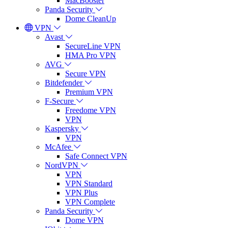
MacBooster
Panda Security
Dome CleanUp
VPN
Avast
SecureLine VPN
HMA Pro VPN
AVG
Secure VPN
Bitdefender
Premium VPN
F-Secure
Freedome VPN
VPN
Kaspersky
VPN
McAfee
Safe Connect VPN
NordVPN
VPN
VPN Standard
VPN Plus
VPN Complete
Panda Security
Dome VPN