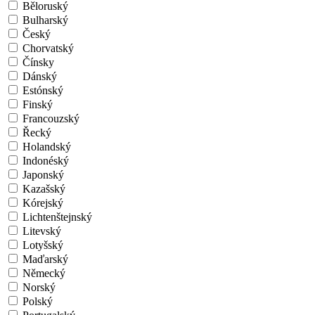
Běloruský
Bulharský
Český
Chorvatský
Čínsky
Dánský
Estónský
Finský
Francouzský
Řecký
Holandský
Indonéský
Japonský
Kazašský
Kórejský
Lichtenštejnský
Litevský
Lotyšský
Maďarský
Německý
Norský
Polský