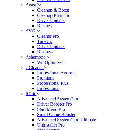
Avast
Cleanup & Boost
Cleanup Premium
Driver Updater
Business
AVG
Cleaner Pro
TuneUp
Driver Updater
Business
Ashampoo
WinOptimizer
CCleaner
Professional Android
Premium
Professional Plus
Professional
IObit
Advanced SystemCare
Driver Booster Pro
Start Menu Pro
Smart Game Booster
Advanced SystemCare Ultimate
Uninstaller Pro