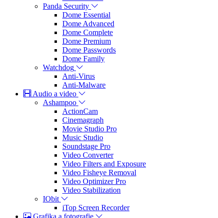
Panda Security
Dome Essential
Dome Advanced
Dome Complete
Dome Premium
Dome Passwords
Dome Family
Watchdog
Anti-Virus
Anti-Malware
Audio a video
Ashampoo
ActionCam
Cinemagraph
Movie Studio Pro
Music Studio
Soundstage Pro
Video Converter
Video Filters and Exposure
Video Fisheye Removal
Video Optimizer Pro
Video Stabilization
IObit
iTop Screen Recorder
Grafika a fotografie