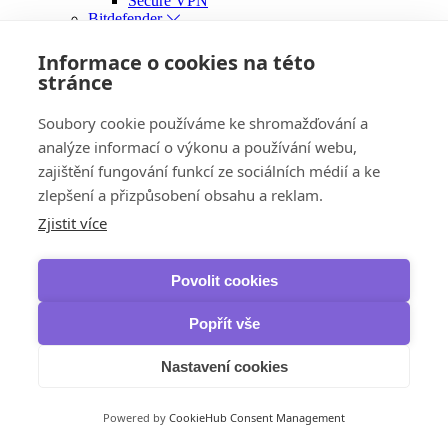
Secure VPN
Bitdefender
Premium VPN
F-Secure
Informace o cookies na této
Freedome VPN
stránce
VPN
Kaspersky
Soubory cookie používáme ke shromažďování a
VPN
McAfee
analýze informací o výkonu a používání webu,
Safe Connect VPN
zajištění fungování funkcí ze sociálních médií a ke
NordVPN
zlepšení a přizpůsobení obsahu a reklam.
VPN
VPN Standard
Zjistit více
VPN Plus
VPN Complete
Panda Security
Povolit cookies
Dome VPN
IObit
Popřít vše
iTop VPN & iTop Private Browser
Zálohování, obnova dat a vypalování
IObit
Nastavení cookies
IOTransfer
iTop Data Recovery
Smart Defrag Pro
Powered by
CookieHub Consent Management
Ashampoo