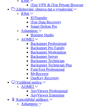
IObit
iTop VPN & iTop Private Browser
Zálohování, obnova dat a vypalování
IObit
IOTransfer
iTop Data Recovery
Smart Defrag Pro
Ashampoo
Burning Studio
AOMEI
Backupper Professional
Backupper Pro Family
Backupper Workstation
Backupper Server
Backupper Technician
Backupper Technician Plus
FoneTool Professional
MyRecover
OneKey Recovery
Vzdálená správa
AOMEI
AnyViewer Professional
AnyViewer Enterprise
Kancelářské aplikace
Ashampoo