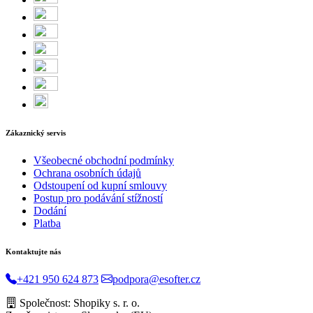
Zákaznický servis
Všeobecné obchodní podmínky
Ochrana osobních údajů
Odstoupení od kupní smlouvy
Postup pro podávání stížností
Dodání
Platba
Kontaktujte nás
+421 950 624 873
podpora@esofter.cz
Společnost: Shopiky s. r. o.