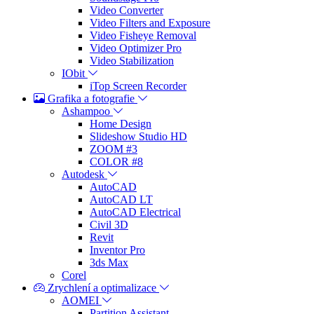
Video Converter
Video Filters and Exposure
Video Fisheye Removal
Video Optimizer Pro
Video Stabilization
IObit
iTop Screen Recorder
Grafika a fotografie
Ashampoo
Home Design
Slideshow Studio HD
ZOOM #3
COLOR #8
Autodesk
AutoCAD
AutoCAD LT
AutoCAD Electrical
Civil 3D
Revit
Inventor Pro
3ds Max
Corel
Zrychlení a optimalizace
AOMEI
Partition Assistant