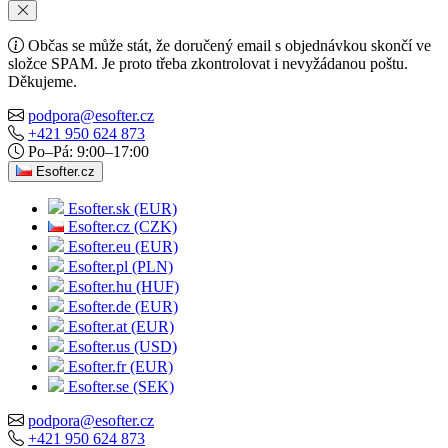
Občas se může stát, že doručený email s objednávkou skončí ve
složce SPAM. Je proto třeba zkontrolovat i nevyžádanou poštu.
Děkujeme.
podpora@esofter.cz
+421 950 624 873
Po–Pá: 9:00–17:00
Esofter.cz
Esofter.sk (EUR)
Esofter.cz (CZK)
Esofter.eu (EUR)
Esofter.pl (PLN)
Esofter.hu (HUF)
Esofter.de (EUR)
Esofter.at (EUR)
Esofter.us (USD)
Esofter.fr (EUR)
Esofter.se (SEK)
podpora@esofter.cz
+421 950 624 873