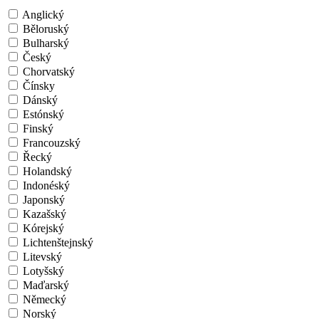
Anglický
Běloruský
Bulharský
Český
Chorvatský
Čínsky
Dánský
Estónský
Finský
Francouzský
Řecký
Holandský
Indonéský
Japonský
Kazašský
Kórejský
Lichtenštejnský
Litevský
Lotyšský
Maďarský
Německý
Norský