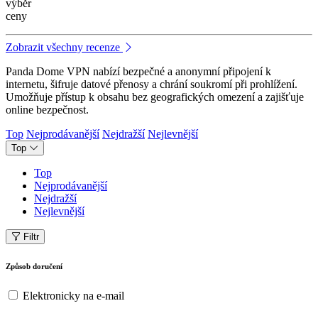
výběr
ceny
Zobrazit všechny recenze
Panda Dome VPN nabízí bezpečné a anonymní připojení k
internetu, šifruje datové přenosy a chrání soukromí při prohlížení.
Umožňuje přístup k obsahu bez geografických omezení a zajišťuje
online bezpečnost.
Top
Nejprodávanější
Nejdražší
Nejlevnější
Top
Top
Nejprodávanější
Nejdražší
Nejlevnější
Filtr
Způsob doručení
Elektronicky na e-mail