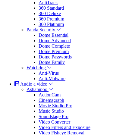
AntiTrack
360 Standard
360 Deluxe
360 Premium
360 Platinum
Panda Security
Dome Essential
Dome Advanced
Dome Complete
Dome Premium
Dome Passwords
Dome Family
Watchdog
Anti-Virus
Anti-Malware
Audio a video
Ashampoo
ActionCam
Cinemagraph
Movie Studio Pro
Music Studio
Soundstage Pro
Video Converter
Video Filters and Exposure
Video Fisheye Removal