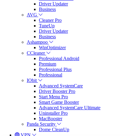
Driver Updater
Business
AVG
Cleaner Pro
TuneUp
Driver Updater
Business
Ashampoo
WinOptimizer
CCleaner
Professional Android
Premium
Professional Plus
Professional
IObit
Advanced SystemCare
Driver Booster Pro
Start Menu Pro
Smart Game Booster
Advanced SystemCare Ultimate
Uninstaller Pro
MacBooster
Panda Security
Dome CleanUp
VPN