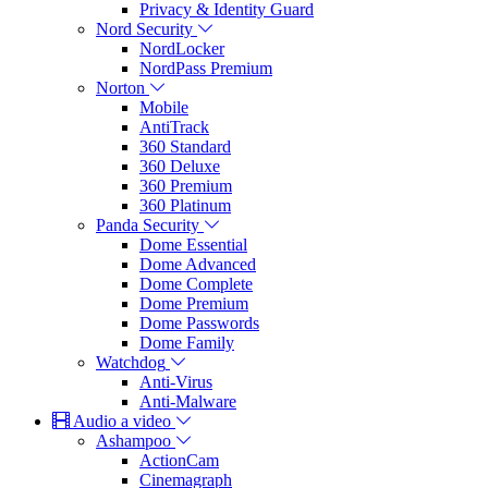
Privacy & Identity Guard
Nord Security
NordLocker
NordPass Premium
Norton
Mobile
AntiTrack
360 Standard
360 Deluxe
360 Premium
360 Platinum
Panda Security
Dome Essential
Dome Advanced
Dome Complete
Dome Premium
Dome Passwords
Dome Family
Watchdog
Anti-Virus
Anti-Malware
Audio a video
Ashampoo
ActionCam
Cinemagraph