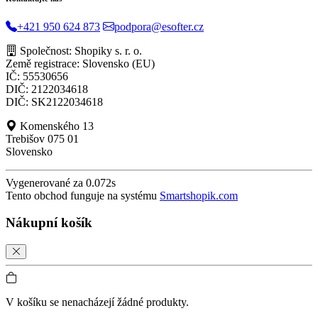
+421 950 624 873
podpora@esofter.cz
Společnost: Shopiky s. r. o.
Země registrace: Slovensko (EU)
IČ: 55530656
DIČ: 2122034618
DIČ: SK2122034618
Komenského 13
Trebišov 075 01
Slovensko
Vygenerované za 0.072s
Tento obchod funguje na systému
Smartshopik.com
Nákupní košík
V košíku se nenacházejí žádné produkty.