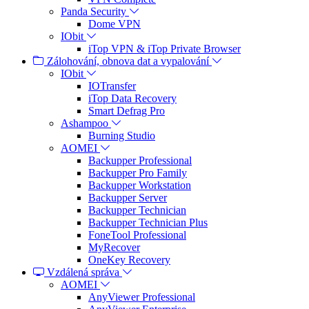
Panda Security
Dome VPN
IObit
iTop VPN & iTop Private Browser
Zálohování, obnova dat a vypalování
IObit
IOTransfer
iTop Data Recovery
Smart Defrag Pro
Ashampoo
Burning Studio
AOMEI
Backupper Professional
Backupper Pro Family
Backupper Workstation
Backupper Server
Backupper Technician
Backupper Technician Plus
FoneTool Professional
MyRecover
OneKey Recovery
Vzdálená správa
AOMEI
AnyViewer Professional