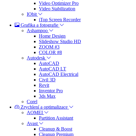
Video Optimizer Pro
Video Stabilization
IObit
iTop Screen Recorder
Grafika a fotografie
Ashampoo
Home Design
Slideshow Studio HD
ZOOM #3
COLOR #8
Autodesk
AutoCAD
AutoCAD LT
AutoCAD Electrical
Civil 3D
Revit
Inventor Pro
3ds Max
Corel
Zrychlení a optimalizace
AOMEI
Partition Assistant
Avast
Cleanup & Boost
Cleanup Premium