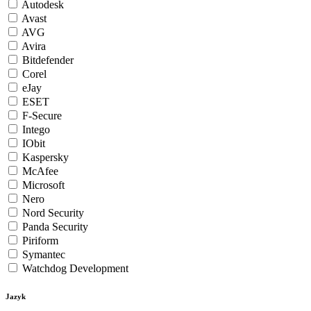
Autodesk
Avast
AVG
Avira
Bitdefender
Corel
eJay
ESET
F-Secure
Intego
IObit
Kaspersky
McAfee
Microsoft
Nero
Nord Security
Panda Security
Piriform
Symantec
Watchdog Development
Jazyk