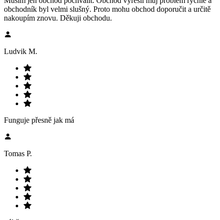
Musím jen obchod pochválit. Obchod vyřešil můj problém rychle a
obchodník byl velmi slušný. Proto mohu obchod doporučit a určitě
nakoupím znovu. Děkuji obchodu.
Ludvik M.
Funguje přesně jak má
Tomas P.