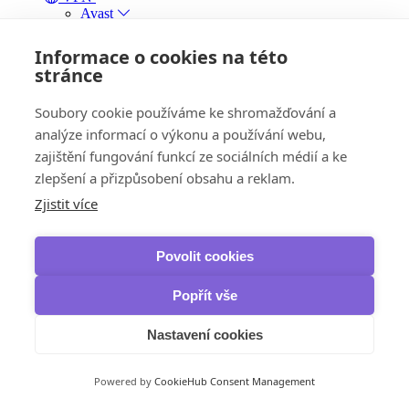
Avast
SecureLine VPN
HMA Pro VPN
Informace o cookies na této
AVG
stránce
Secure VPN
Bitdefender
Soubory cookie používáme ke shromažďování a
Premium VPN
F-Secure
analýze informací o výkonu a používání webu,
Freedome VPN
zajištění fungování funkcí ze sociálních médií a ke
VPN
zlepšení a přizpůsobení obsahu a reklam.
Kaspersky
VPN
Zjistit více
McAfee
Safe Connect VPN
NordVPN
Povolit cookies
VPN
VPN Standard
VPN Plus
Popřít vše
VPN Complete
Panda Security
Nastavení cookies
Dome VPN
IObit
iTop VPN & iTop Private Browser
Powered by
CookieHub Consent Management
Zálohování, obnova dat a vypalování
IObit