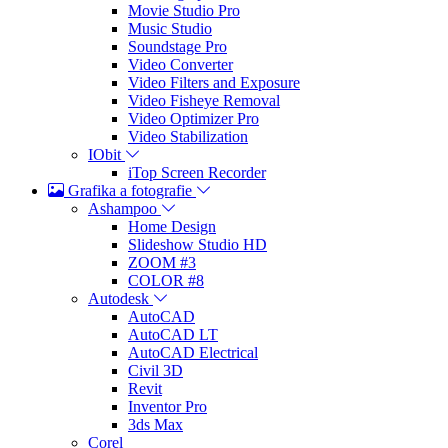
Movie Studio Pro
Music Studio
Soundstage Pro
Video Converter
Video Filters and Exposure
Video Fisheye Removal
Video Optimizer Pro
Video Stabilization
IObit
iTop Screen Recorder
Grafika a fotografie
Ashampoo
Home Design
Slideshow Studio HD
ZOOM #3
COLOR #8
Autodesk
AutoCAD
AutoCAD LT
AutoCAD Electrical
Civil 3D
Revit
Inventor Pro
3ds Max
Corel