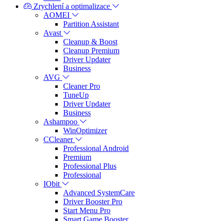
Zrychlení a optimalizace
AOMEI
Partition Assistant
Avast
Cleanup & Boost
Cleanup Premium
Driver Updater
Business
AVG
Cleaner Pro
TuneUp
Driver Updater
Business
Ashampoo
WinOptimizer
CCleaner
Professional Android
Premium
Professional Plus
Professional
IObit
Advanced SystemCare
Driver Booster Pro
Start Menu Pro
Smart Game Booster