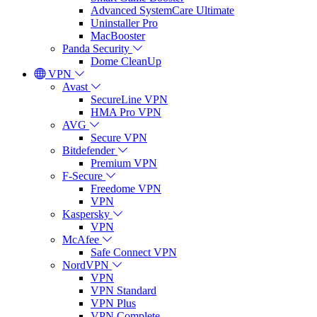
Advanced SystemCare Ultimate
Uninstaller Pro
MacBooster
Panda Security
Dome CleanUp
VPN
Avast
SecureLine VPN
HMA Pro VPN
AVG
Secure VPN
Bitdefender
Premium VPN
F-Secure
Freedome VPN
VPN
Kaspersky
VPN
McAfee
Safe Connect VPN
NordVPN
VPN
VPN Standard
VPN Plus
VPN Complete