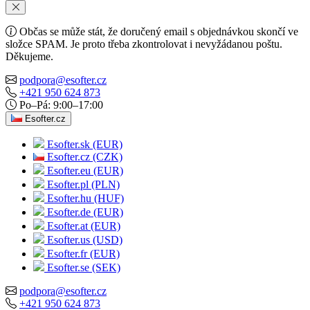
Občas se může stát, že doručený email s objednávkou skončí ve
složce SPAM. Je proto třeba zkontrolovat i nevyžádanou poštu.
Děkujeme.
podpora@esofter.cz
+421 950 624 873
Po–Pá: 9:00–17:00
Esofter.cz
Esofter.sk (EUR)
Esofter.cz (CZK)
Esofter.eu (EUR)
Esofter.pl (PLN)
Esofter.hu (HUF)
Esofter.de (EUR)
Esofter.at (EUR)
Esofter.us (USD)
Esofter.fr (EUR)
Esofter.se (SEK)
podpora@esofter.cz
+421 950 624 873