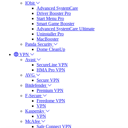
IObit
Advanced SystemCare
Driver Booster Pro
Start Menu Pro
Smart Game Booster
Advanced SystemCare Ultimate
Uninstaller Pro
MacBooster
Panda Security
Dome CleanUp
VPN
Avast
SecureLine VPN
HMA Pro VPN
AVG
Secure VPN
Bitdefender
Premium VPN
F-Secure
Freedome VPN
VPN
Kaspersky
VPN
McAfee
Safe Connect VPN