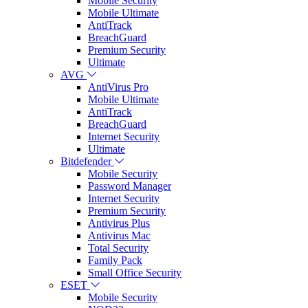
Mobile Security
Mobile Ultimate
AntiTrack
BreachGuard
Premium Security
Ultimate
AVG
AntiVirus Pro
Mobile Ultimate
AntiTrack
BreachGuard
Internet Security
Ultimate
Bitdefender
Mobile Security
Password Manager
Internet Security
Premium Security
Antivirus Plus
Antivirus Mac
Total Security
Family Pack
Small Office Security
ESET
Mobile Security