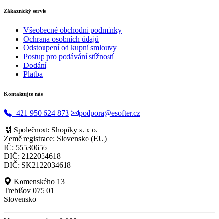
Zákaznický servis
Všeobecné obchodní podmínky
Ochrana osobních údajů
Odstoupení od kupní smlouvy
Postup pro podávání stížností
Dodání
Platba
Kontaktujte nás
+421 950 624 873
podpora@esofter.cz
Společnost: Shopiky s. r. o.
Země registrace: Slovensko (EU)
IČ: 55530656
DIČ: 2122034618
DIČ: SK2122034618
Komenského 13
Trebišov 075 01
Slovensko