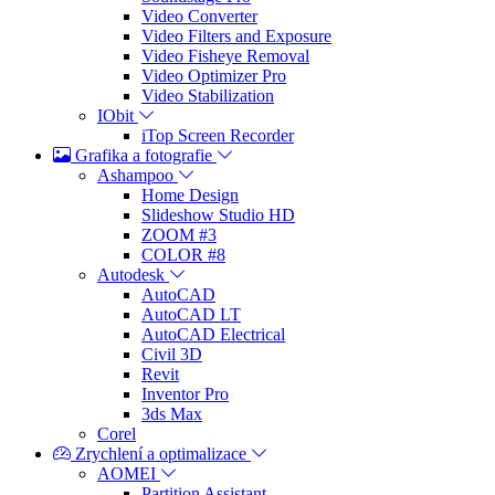
Video Converter
Video Filters and Exposure
Video Fisheye Removal
Video Optimizer Pro
Video Stabilization
IObit
iTop Screen Recorder
Grafika a fotografie
Ashampoo
Home Design
Slideshow Studio HD
ZOOM #3
COLOR #8
Autodesk
AutoCAD
AutoCAD LT
AutoCAD Electrical
Civil 3D
Revit
Inventor Pro
3ds Max
Corel
Zrychlení a optimalizace
AOMEI
Partition Assistant