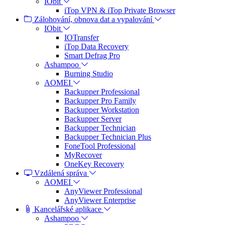
IObit
iTop VPN & iTop Private Browser
Zálohování, obnova dat a vypalování
IObit
IOTransfer
iTop Data Recovery
Smart Defrag Pro
Ashampoo
Burning Studio
AOMEI
Backupper Professional
Backupper Pro Family
Backupper Workstation
Backupper Server
Backupper Technician
Backupper Technician Plus
FoneTool Professional
MyRecover
OneKey Recovery
Vzdálená správa
AOMEI
AnyViewer Professional
AnyViewer Enterprise
Kancelářské aplikace
Ashampoo