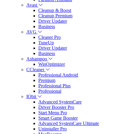
Avast
Cleanup & Boost
Cleanup Premium
Driver Updater
Business
AVG
Cleaner Pro
TuneUp
Driver Updater
Business
Ashampoo
WinOptimizer
CCleaner
Professional Android
Premium
Professional Plus
Professional
IObit
Advanced SystemCare
Driver Booster Pro
Start Menu Pro
Smart Game Booster
Advanced SystemCare Ultimate
Uninstaller Pro