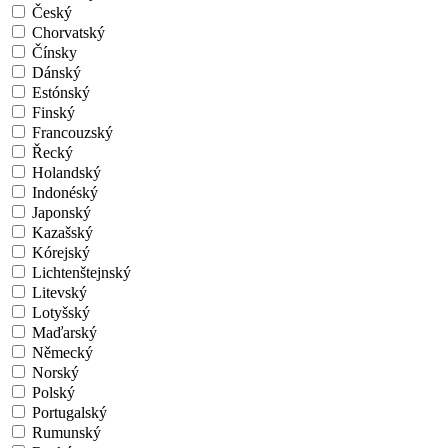
Český
Chorvatský
Čínsky
Dánský
Estónský
Finský
Francouzský
Řecký
Holandský
Indonéský
Japonský
Kazašský
Kórejský
Lichtenštejnský
Litevský
Lotyšský
Maďarský
Německý
Norský
Polský
Portugalský
Rumunský