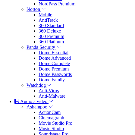
NordPass Premium
Norton
Mobile
AntiTrack
360 Standard
360 Deluxe
360 Premium
360 Platinum
Panda Security
Dome Essential
Dome Advanced
Dome Complete
Dome Premium
Dome Passwords
Dome Family
Watchdog
Anti-Virus
Anti-Malware
Audio a video
Ashampoo
ActionCam
Cinemagraph
Movie Studio Pro
Music Studio
Soundstage Pro