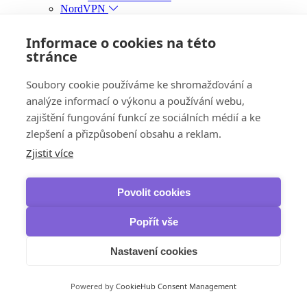
NordVPN
VPN
VPN Standard
Informace o cookies na této
VPN Plus
stránce
VPN Complete
Panda Security
Dome VPN
Soubory cookie používáme ke shromažďování a
IObit
analýze informací o výkonu a používání webu,
iTop VPN & iTop Private Browser
zajištění fungování funkcí ze sociálních médií a ke
Zálohování, obnova dat a vypalování
IObit
zlepšení a přizpůsobení obsahu a reklam.
IOTransfer
Zjistit více
iTop Data Recovery
Smart Defrag Pro
Ashampoo
Povolit cookies
Burning Studio
AOMEI
Backupper Professional
Popřít vše
Backupper Pro Family
Backupper Workstation
Nastavení cookies
Backupper Server
Backupper Technician
Backupper Technician Plus
Powered by
CookieHub Consent Management
FoneTool Professional
MyRecover