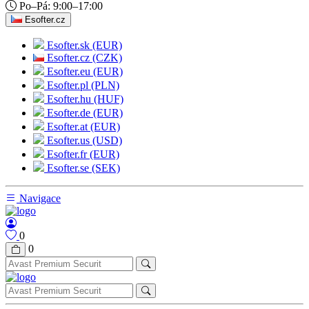
Po–Pá: 9:00–17:00
Esofter.cz
Esofter.sk (EUR)
Esofter.cz (CZK)
Esofter.eu (EUR)
Esofter.pl (PLN)
Esofter.hu (HUF)
Esofter.de (EUR)
Esofter.at (EUR)
Esofter.us (USD)
Esofter.fr (EUR)
Esofter.se (SEK)
Navigace
0
0