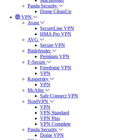
MacBooster
Panda Security
Dome CleanUp
VPN
Avast
SecureLine VPN
HMA Pro VPN
AVG
Secure VPN
Bitdefender
Premium VPN
F-Secure
Freedome VPN
VPN
Kaspersky
VPN
McAfee
Safe Connect VPN
NordVPN
VPN
VPN Standard
VPN Plus
VPN Complete
Panda Security
Dome VPN