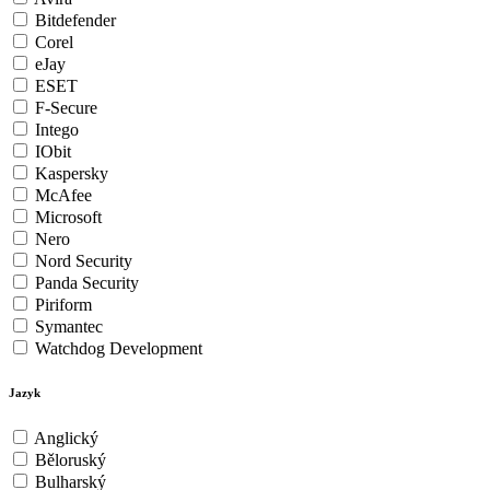
Bitdefender
Corel
eJay
ESET
F-Secure
Intego
IObit
Kaspersky
McAfee
Microsoft
Nero
Nord Security
Panda Security
Piriform
Symantec
Watchdog Development
Jazyk
Anglický
Běloruský
Bulharský