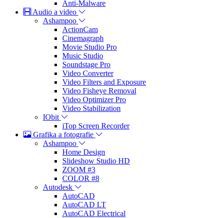
Anti-Malware
Audio a video
Ashampoo
ActionCam
Cinemagraph
Movie Studio Pro
Music Studio
Soundstage Pro
Video Converter
Video Filters and Exposure
Video Fisheye Removal
Video Optimizer Pro
Video Stabilization
IObit
iTop Screen Recorder
Grafika a fotografie
Ashampoo
Home Design
Slideshow Studio HD
ZOOM #3
COLOR #8
Autodesk
AutoCAD
AutoCAD LT
AutoCAD Electrical