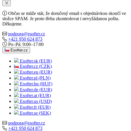
Občas se může stát, že doručený email s objednávkou skončí ve
složce SPAM. Je proto třeba zkontrolovat i nevyžádanou poštu.
Děkujeme.
podpora@esofter.cz
+421 950 624 873
Po–Pá: 9:00–17:00
Esofter.cz
Esofter.sk (EUR)
Esofter.cz (CZK)
Esofter.eu (EUR)
Esofter.pl (PLN)
Esofter.hu (HUF)
Esofter.de (EUR)
Esofter.at (EUR)
Esofter.us (USD)
Esofter.fr (EUR)
Esofter.se (SEK)
podpora@esofter.cz
+421 950 624 873