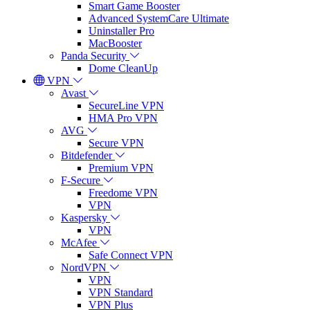
Smart Game Booster
Advanced SystemCare Ultimate
Uninstaller Pro
MacBooster
Panda Security
Dome CleanUp
VPN
Avast
SecureLine VPN
HMA Pro VPN
AVG
Secure VPN
Bitdefender
Premium VPN
F-Secure
Freedome VPN
VPN
Kaspersky
VPN
McAfee
Safe Connect VPN
NordVPN
VPN
VPN Standard
VPN Plus