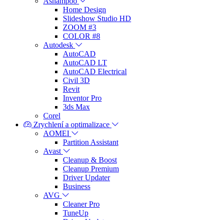
Ashampoo
Home Design
Slideshow Studio HD
ZOOM #3
COLOR #8
Autodesk
AutoCAD
AutoCAD LT
AutoCAD Electrical
Civil 3D
Revit
Inventor Pro
3ds Max
Corel
Zrychlení a optimalizace
AOMEI
Partition Assistant
Avast
Cleanup & Boost
Cleanup Premium
Driver Updater
Business
AVG
Cleaner Pro
TuneUp