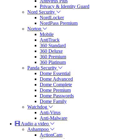
Antivirus Plus
Privacy & Identity Guard
Nord Security
NordLocker
NordPass Premium
Norton
Mobile
AntiTrack
360 Standard
360 Deluxe
360 Premium
360 Platinum
Panda Security
Dome Essential
Dome Advanced
Dome Complete
Dome Premium
Dome Passwords
Dome Family
Watchdog
Anti-Virus
Anti-Malware
Audio a video
Ashampoo
ActionCam