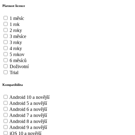
Platnost licence
1 měsíc
1 rok
2 roky
3 měsíce
3 roky
4 roky
5 rokov
6 měsíců
Doživotní
Trial
Kompatibilita
Android 10 a novější
Android 5 a novější
Android 6 a novější
Android 7 a novější
Android 8 a novější
Android 9 a novější
iOS 10 a novější