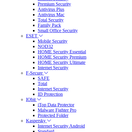
Premium Security
Antivirus Plus
Antivirus Mac
Total Security
Family Pack
Small Office Security
ESET
Mobile Security
NOD32
HOME Security Essential
HOME Security Premium
HOME Security Ultimate
Internet Security
F-Secure
SAFE
Total
Internet Security
ID Protection
IObit
iTop Data Protector
Malware Fighter Pro
Protected Folder
Kaspersky
Internet Security Android
Standard