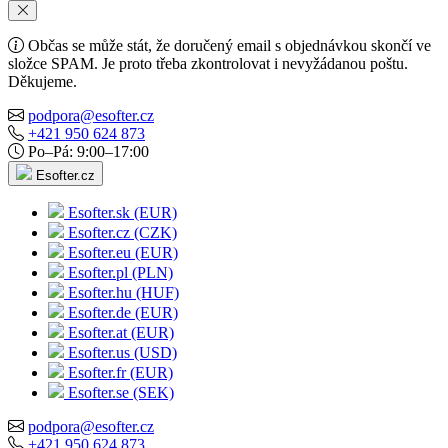
Občas se může stát, že doručený email s objednávkou skončí ve
složce SPAM. Je proto třeba zkontrolovat i nevyžádanou poštu.
Děkujeme.
podpora@esofter.cz
+421 950 624 873
Po–Pá: 9:00–17:00
Esofter.cz
Esofter.sk (EUR)
Esofter.cz (CZK)
Esofter.eu (EUR)
Esofter.pl (PLN)
Esofter.hu (HUF)
Esofter.de (EUR)
Esofter.at (EUR)
Esofter.us (USD)
Esofter.fr (EUR)
Esofter.se (SEK)
podpora@esofter.cz
+421 950 624 873