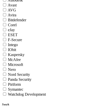
Autodesk
Avast
AVG
Avira
Bitdefender
Corel
eJay
ESET
F-Secure
Intego
IObit
Kaspersky
McAfee
Microsoft
Nero
Nord Security
Panda Security
Piriform
Symantec
Watchdog Development
Jazyk