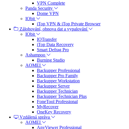
VPN Complete
Panda Security
Dome VPN
IObit
iTop VPN & iTop Private Browser
Zálohování, obnova dat a vypalování
IObit
IOTransfer
iTop Data Recovery
Smart Defrag Pro
Ashampoo
Burning Studio
AOMEI
Backupper Professional
Backupper Pro Family
Backupper Workstation
Backupper Server
Backupper Technician
Backupper Technician Plus
FoneTool Professional
MyRecover
OneKey Recovery
Vzdálená správa
AOMEI
AnyViewer Professional