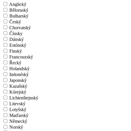
Anglický
Běloruský
Bulharský
Český
Chorvatský
Čínsky
Dánský
Estónský
Finský
Francouzský
Řecký
Holandský
Indonéský
Japonský
Kazašský
Kórejský
Lichtenštejnský
Litevský
Lotyšský
Maďarský
Německý
Norský