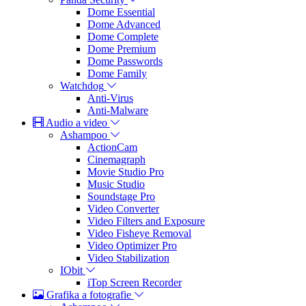
Dome Essential
Dome Advanced
Dome Complete
Dome Premium
Dome Passwords
Dome Family
Watchdog
Anti-Virus
Anti-Malware
Audio a video
Ashampoo
ActionCam
Cinemagraph
Movie Studio Pro
Music Studio
Soundstage Pro
Video Converter
Video Filters and Exposure
Video Fisheye Removal
Video Optimizer Pro
Video Stabilization
IObit
iTop Screen Recorder
Grafika a fotografie