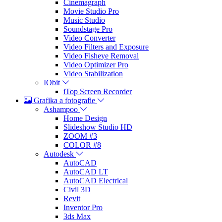
Cinemagraph
Movie Studio Pro
Music Studio
Soundstage Pro
Video Converter
Video Filters and Exposure
Video Fisheye Removal
Video Optimizer Pro
Video Stabilization
IObit
iTop Screen Recorder
Grafika a fotografie
Ashampoo
Home Design
Slideshow Studio HD
ZOOM #3
COLOR #8
Autodesk
AutoCAD
AutoCAD LT
AutoCAD Electrical
Civil 3D
Revit
Inventor Pro
3ds Max