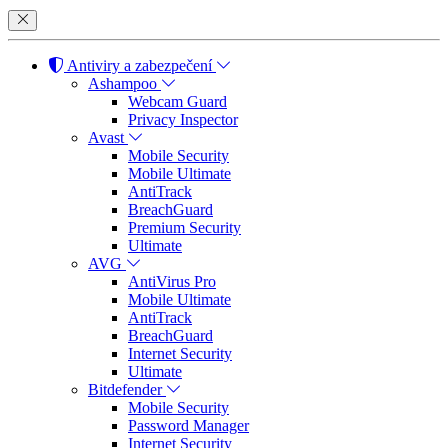
Antiviry a zabezpečení
Ashampoo
Webcam Guard
Privacy Inspector
Avast
Mobile Security
Mobile Ultimate
AntiTrack
BreachGuard
Premium Security
Ultimate
AVG
AntiVirus Pro
Mobile Ultimate
AntiTrack
BreachGuard
Internet Security
Ultimate
Bitdefender
Mobile Security
Password Manager
Internet Security