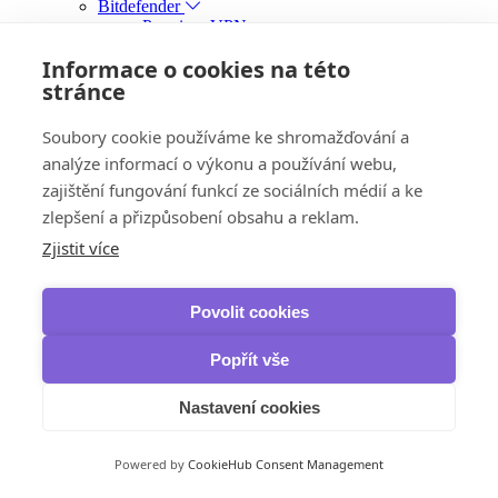
Bitdefender
Premium VPN
F-Secure
Informace o cookies na této
Freedome VPN
VPN
stránce
Kaspersky
VPN
Soubory cookie používáme ke shromažďování a
McAfee
analýze informací o výkonu a používání webu,
Safe Connect VPN
NordVPN
zajištění fungování funkcí ze sociálních médií a ke
VPN
zlepšení a přizpůsobení obsahu a reklam.
VPN Standard
VPN Plus
Zjistit více
VPN Complete
Panda Security
Dome VPN
Povolit cookies
IObit
iTop VPN & iTop Private Browser
Popřít vše
Zálohování, obnova dat a vypalování
IObit
IOTransfer
Nastavení cookies
iTop Data Recovery
Smart Defrag Pro
Powered by
CookieHub Consent Management
Ashampoo
Burning Studio