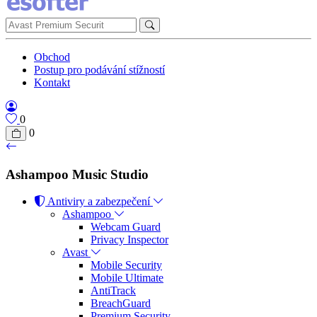
Obchod
Postup pro podávání stížností
Kontakt
0
0
Ashampoo Music Studio
Antiviry a zabezpečení
Ashampoo
Webcam Guard
Privacy Inspector
Avast
Mobile Security
Mobile Ultimate
AntiTrack
BreachGuard
Premium Security