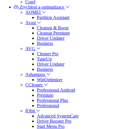
Corel
Zrychlení a optimalizace
AOMEI
Partition Assistant
Avast
Cleanup & Boost
Cleanup Premium
Driver Updater
Business
AVG
Cleaner Pro
TuneUp
Driver Updater
Business
Ashampoo
WinOptimizer
CCleaner
Professional Android
Premium
Professional Plus
Professional
IObit
Advanced SystemCare
Driver Booster Pro
Start Menu Pro