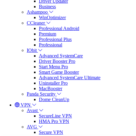
Driver Updater
Business
Ashampoo
WinOptimizer
CCleaner
Professional Android
Premium
Professional Plus
Professional
IObit
Advanced SystemCare
Driver Booster Pro
Start Menu Pro
Smart Game Booster
Advanced SystemCare Ultimate
Uninstaller Pro
MacBooster
Panda Security
Dome CleanUp
VPN
Avast
SecureLine VPN
HMA Pro VPN
AVG
Secure VPN