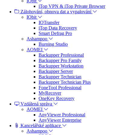
IObit
iTop VPN & iTop Private Browser
Zálohování, obnova dat a vypalování
IObit
IOTransfer
iTop Data Recovery
Smart Defrag Pro
Ashampoo
Burning Studio
AOMEI
Backupper Professional
Backupper Pro Family
Backupper Workstation
Backupper Server
Backupper Technician
Backupper Technician Plus
FoneTool Professional
MyRecover
OneKey Recovery
Vzdálená správa
AOMEI
AnyViewer Professional
AnyViewer Enterprise
Kancelářské aplikace
Ashampoo