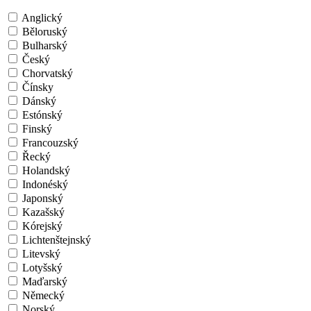
Anglický
Běloruský
Bulharský
Český
Chorvatský
Čínsky
Dánský
Estónský
Finský
Francouzský
Řecký
Holandský
Indonéský
Japonský
Kazašský
Kórejský
Lichtenštejnský
Litevský
Lotyšský
Maďarský
Německý
Norský