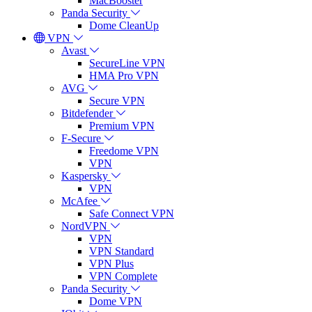
MacBooster
Panda Security
Dome CleanUp
VPN
Avast
SecureLine VPN
HMA Pro VPN
AVG
Secure VPN
Bitdefender
Premium VPN
F-Secure
Freedome VPN
VPN
Kaspersky
VPN
McAfee
Safe Connect VPN
NordVPN
VPN
VPN Standard
VPN Plus
VPN Complete
Panda Security
Dome VPN