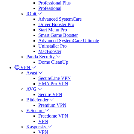
Professional Plus
Professional
IObit
Advanced SystemCare
Driver Booster Pro
Start Menu Pro
Smart Game Booster
Advanced SystemCare Ultimate
Uninstaller Pro
MacBooster
Panda Security
Dome CleanUp
VPN
Avast
SecureLine VPN
HMA Pro VPN
AVG
Secure VPN
Bitdefender
Premium VPN
F-Secure
Freedome VPN
VPN
Kaspersky
VPN