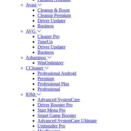
Avast
Cleanup & Boost
Cleanup Premium
Driver Updater
Business
AVG
Cleaner Pro
TuneUp
Driver Updater
Business
Ashampoo
WinOptimizer
CCleaner
Professional Android
Premium
Professional Plus
Professional
IObit
Advanced SystemCare
Driver Booster Pro
Start Menu Pro
Smart Game Booster
Advanced SystemCare Ultimate
Uninstaller Pro