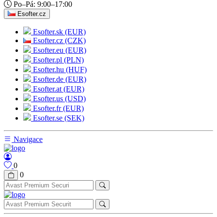
Po–Pá: 9:00–17:00
Esofter.cz
Esofter.sk (EUR)
Esofter.cz (CZK)
Esofter.eu (EUR)
Esofter.pl (PLN)
Esofter.hu (HUF)
Esofter.de (EUR)
Esofter.at (EUR)
Esofter.us (USD)
Esofter.fr (EUR)
Esofter.se (SEK)
Navigace
0
0