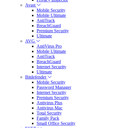
Avast
Mobile Security
Mobile Ultimate
AntiTrack
BreachGuard
Premium Security
Ultimate
AVG
AntiVirus Pro
Mobile Ultimate
AntiTrack
BreachGuard
Internet Security
Ultimate
Bitdefender
Mobile Security
Password Manager
Internet Security
Premium Security
Antivirus Plus
Antivirus Mac
Total Security
Family Pack
Small Office Security