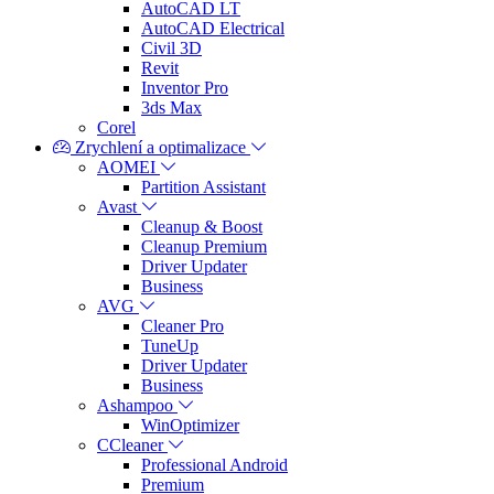
AutoCAD LT
AutoCAD Electrical
Civil 3D
Revit
Inventor Pro
3ds Max
Corel
Zrychlení a optimalizace
AOMEI
Partition Assistant
Avast
Cleanup & Boost
Cleanup Premium
Driver Updater
Business
AVG
Cleaner Pro
TuneUp
Driver Updater
Business
Ashampoo
WinOptimizer
CCleaner
Professional Android
Premium