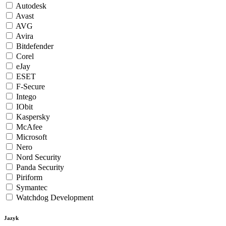
Autodesk
Avast
AVG
Avira
Bitdefender
Corel
eJay
ESET
F-Secure
Intego
IObit
Kaspersky
McAfee
Microsoft
Nero
Nord Security
Panda Security
Piriform
Symantec
Watchdog Development
Jazyk