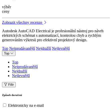
výběr
ceny
Zobrazit všechny recenze
Autodesk AutoCAD Electrical je profesionální nástroj pro návrh
elektrických schémat s automatizací, kontrolou chyb a rychlým
generováním výkresů pro efektivní projektový design.
Top
Nejprodávanější
Nejdražší
Nejlevnější
Top
Top
Nejprodávanější
Nejdražší
Nejlevnější
Filtr
Způsob doručení
Elektronicky na e-mail