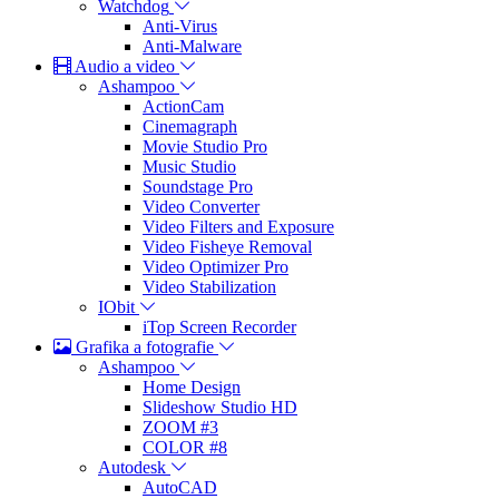
Watchdog
Anti-Virus
Anti-Malware
Audio a video
Ashampoo
ActionCam
Cinemagraph
Movie Studio Pro
Music Studio
Soundstage Pro
Video Converter
Video Filters and Exposure
Video Fisheye Removal
Video Optimizer Pro
Video Stabilization
IObit
iTop Screen Recorder
Grafika a fotografie
Ashampoo
Home Design
Slideshow Studio HD
ZOOM #3
COLOR #8
Autodesk
AutoCAD