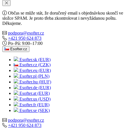
Občas se může stát, že doručený email s objednávkou skončí ve
složce SPAM. Je proto třeba zkontrolovat i nevyžádanou poštu.
Děkujeme.
podpora@esofter.cz
+421 950 624 873
Po–Pá: 9:00–17:00
Esofter.cz
Esofter.sk (EUR)
Esofter.cz (CZK)
Esofter.eu (EUR)
Esofter.pl (PLN)
Esofter.hu (HUF)
Esofter.de (EUR)
Esofter.at (EUR)
Esofter.us (USD)
Esofter.fr (EUR)
Esofter.se (SEK)
podpora@esofter.cz
+421 950 624 873