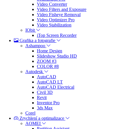
Video Converter
Video Filters and Exposure
Video Fisheye Removal
Video Optimizer Pro
Video Stabilization
IObit
iTop Screen Recorder
Grafika a fotografie
Ashampoo
Home Design
Slideshow Studio HD
ZOOM #3
COLOR #8
Autodesk
AutoCAD
AutoCAD LT
AutoCAD Electrical
Civil 3D
Revit
Inventor Pro
3ds Max
Corel
Zrychlení a optimalizace
AOMEI
Partition Assistant