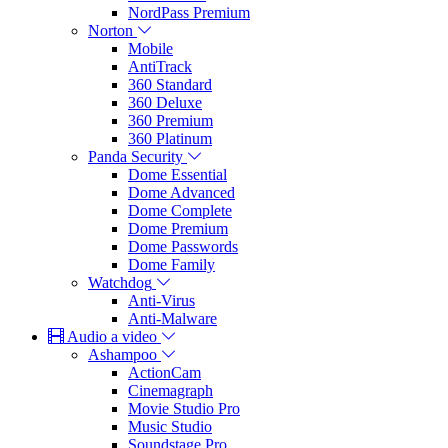
NordPass Premium
Norton
Mobile
AntiTrack
360 Standard
360 Deluxe
360 Premium
360 Platinum
Panda Security
Dome Essential
Dome Advanced
Dome Complete
Dome Premium
Dome Passwords
Dome Family
Watchdog
Anti-Virus
Anti-Malware
Audio a video
Ashampoo
ActionCam
Cinemagraph
Movie Studio Pro
Music Studio
Soundstage Pro