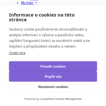
McAfee
Safe Connect VPN
NordVPN
Informace o cookies na této
VPN
stránce
VPN Standard
VPN Plus
VPN Complete
Soubory cookie používáme ke shromažďování a
Panda Security
analýze informací o výkonu a používání webu,
Dome VPN
zajištění fungování funkcí ze sociálních médií a ke
IObit
iTop VPN & iTop Private Browser
zlepšení a přizpůsobení obsahu a reklam.
Zálohování, obnova dat a vypalování
Zjistit více
IObit
IOTransfer
iTop Data Recovery
Povolit cookies
Smart Defrag Pro
Ashampoo
Burning Studio
Popřít vše
AOMEI
Backupper Professional
Nastavení cookies
Backupper Pro Family
Backupper Workstation
Backupper Server
Powered by
CookieHub Consent Management
Backupper Technician
Backupper Technician Plus