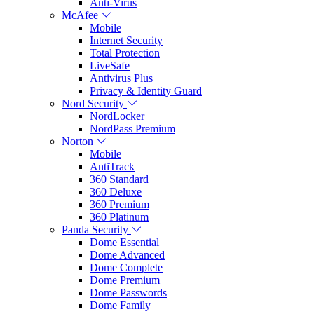
Anti-Virus
McAfee
Mobile
Internet Security
Total Protection
LiveSafe
Antivirus Plus
Privacy & Identity Guard
Nord Security
NordLocker
NordPass Premium
Norton
Mobile
AntiTrack
360 Standard
360 Deluxe
360 Premium
360 Platinum
Panda Security
Dome Essential
Dome Advanced
Dome Complete
Dome Premium
Dome Passwords
Dome Family