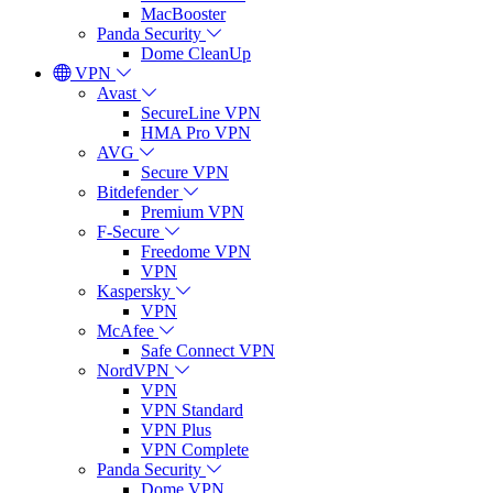
MacBooster
Panda Security
Dome CleanUp
VPN
Avast
SecureLine VPN
HMA Pro VPN
AVG
Secure VPN
Bitdefender
Premium VPN
F-Secure
Freedome VPN
VPN
Kaspersky
VPN
McAfee
Safe Connect VPN
NordVPN
VPN
VPN Standard
VPN Plus
VPN Complete
Panda Security
Dome VPN