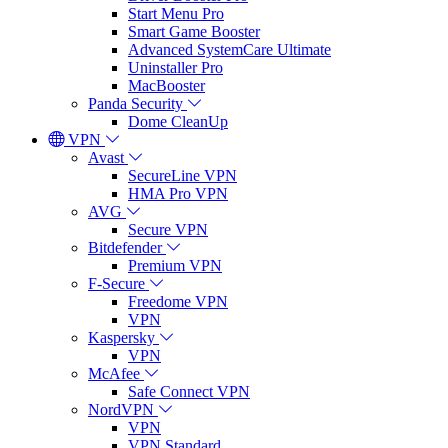
Start Menu Pro
Smart Game Booster
Advanced SystemCare Ultimate
Uninstaller Pro
MacBooster
Panda Security
Dome CleanUp
VPN
Avast
SecureLine VPN
HMA Pro VPN
AVG
Secure VPN
Bitdefender
Premium VPN
F-Secure
Freedome VPN
VPN
Kaspersky
VPN
McAfee
Safe Connect VPN
NordVPN
VPN
VPN Standard