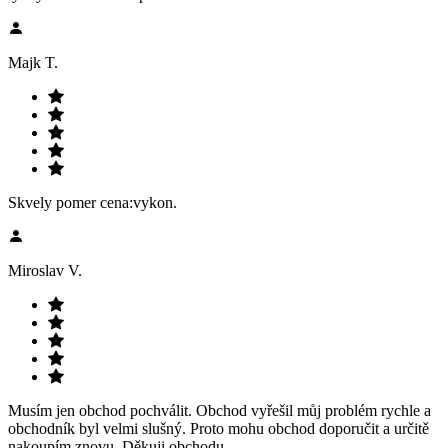
Majk T.
Skvely pomer cena:vykon.
Miroslav V.
Musím jen obchod pochválit. Obchod vyřešil můj problém rychle a
obchodník byl velmi slušný. Proto mohu obchod doporučit a určitě
nakoupím znovu. Děkuji obchodu.