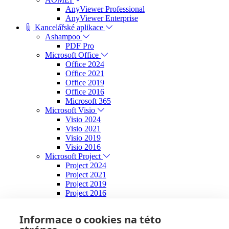
AnyViewer Professional
AnyViewer Enterprise
Kancelářské aplikace
Ashampoo
PDF Pro
Microsoft Office
Office 2024
Office 2021
Office 2019
Office 2016
Microsoft 365
Microsoft Visio
Visio 2024
Visio 2021
Visio 2019
Visio 2016
Microsoft Project
Project 2024
Project 2021
Project 2019
Project 2016
Microsoft PowerPoint
Powerpoint 2024
Informace o cookies na této
Operační systémy