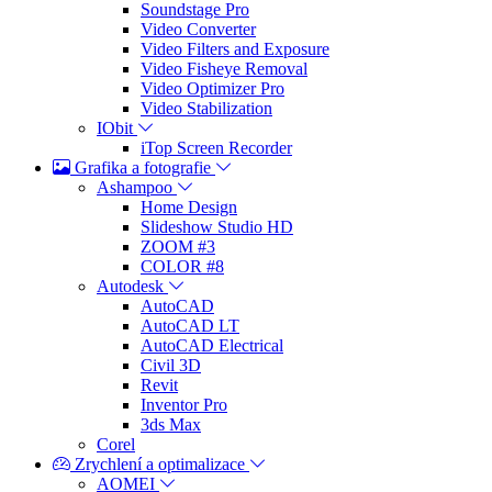
Soundstage Pro
Video Converter
Video Filters and Exposure
Video Fisheye Removal
Video Optimizer Pro
Video Stabilization
IObit
iTop Screen Recorder
Grafika a fotografie
Ashampoo
Home Design
Slideshow Studio HD
ZOOM #3
COLOR #8
Autodesk
AutoCAD
AutoCAD LT
AutoCAD Electrical
Civil 3D
Revit
Inventor Pro
3ds Max
Corel
Zrychlení a optimalizace
AOMEI