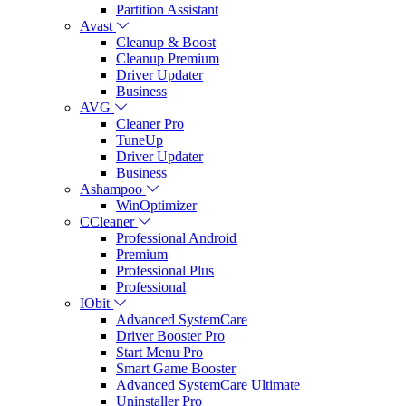
Partition Assistant
Avast
Cleanup & Boost
Cleanup Premium
Driver Updater
Business
AVG
Cleaner Pro
TuneUp
Driver Updater
Business
Ashampoo
WinOptimizer
CCleaner
Professional Android
Premium
Professional Plus
Professional
IObit
Advanced SystemCare
Driver Booster Pro
Start Menu Pro
Smart Game Booster
Advanced SystemCare Ultimate
Uninstaller Pro