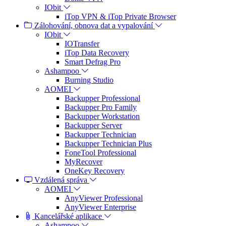
IObit
iTop VPN & iTop Private Browser
Zálohování, obnova dat a vypalování
IObit
IOTransfer
iTop Data Recovery
Smart Defrag Pro
Ashampoo
Burning Studio
AOMEI
Backupper Professional
Backupper Pro Family
Backupper Workstation
Backupper Server
Backupper Technician
Backupper Technician Plus
FoneTool Professional
MyRecover
OneKey Recovery
Vzdálená správa
AOMEI
AnyViewer Professional
AnyViewer Enterprise
Kancelářské aplikace
Ashampoo