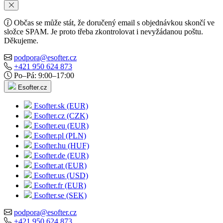
Občas se může stát, že doručený email s objednávkou skončí ve
složce SPAM. Je proto třeba zkontrolovat i nevyžádanou poštu.
Děkujeme.
podpora@esofter.cz
+421 950 624 873
Po–Pá: 9:00–17:00
Esofter.cz
Esofter.sk (EUR)
Esofter.cz (CZK)
Esofter.eu (EUR)
Esofter.pl (PLN)
Esofter.hu (HUF)
Esofter.de (EUR)
Esofter.at (EUR)
Esofter.us (USD)
Esofter.fr (EUR)
Esofter.se (SEK)
podpora@esofter.cz
+421 950 624 873