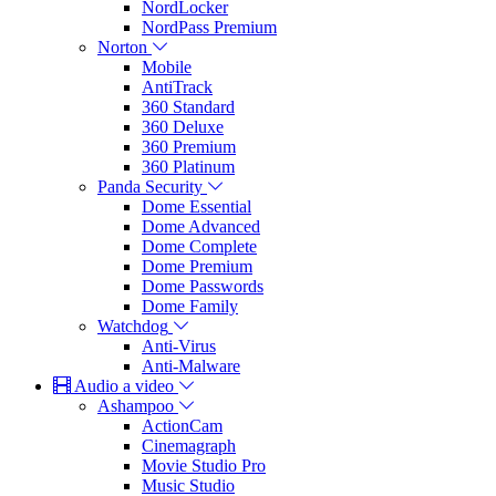
NordLocker
NordPass Premium
Norton
Mobile
AntiTrack
360 Standard
360 Deluxe
360 Premium
360 Platinum
Panda Security
Dome Essential
Dome Advanced
Dome Complete
Dome Premium
Dome Passwords
Dome Family
Watchdog
Anti-Virus
Anti-Malware
Audio a video
Ashampoo
ActionCam
Cinemagraph
Movie Studio Pro
Music Studio