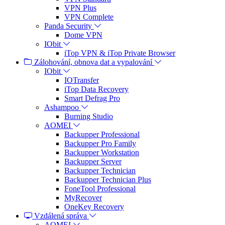
VPN Plus
VPN Complete
Panda Security
Dome VPN
IObit
iTop VPN & iTop Private Browser
Zálohování, obnova dat a vypalování
IObit
IOTransfer
iTop Data Recovery
Smart Defrag Pro
Ashampoo
Burning Studio
AOMEI
Backupper Professional
Backupper Pro Family
Backupper Workstation
Backupper Server
Backupper Technician
Backupper Technician Plus
FoneTool Professional
MyRecover
OneKey Recovery
Vzdálená správa
AOMEI