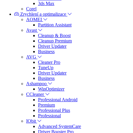
3ds Max
Corel
Zrychlení a optimalizace
AOMEI
Partition Assistant
Avast
Cleanup & Boost
Cleanup Premium
Driver Updater
Business
AVG
Cleaner Pro
TuneUp
Driver Updater
Business
Ashampoo
WinOptimizer
CCleaner
Professional Android
Premium
Professional Plus
Professional
IObit
Advanced SystemCare
Driver Booster Pro