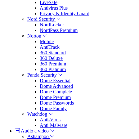
LiveSafe
Antivirus Plus
Privacy & Identity Guard
Nord Security
NordLocker
NordPass Premium
Norton
Mobile
AntiTrack
360 Standard
360 Deluxe
360 Premium
360 Platinum
Panda Security
Dome Essential
Dome Advanced
Dome Complete
Dome Premium
Dome Passwords
Dome Family
Watchdog
Anti-Virus
Anti-Malware
Audio a video
Ashampoo