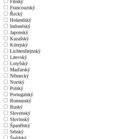
Finský
Francouzský
Řecký
Holandský
Indonéský
Japonský
Kazašský
Kórejský
Lichtenštejnský
Litevský
Lotyšský
Maďarský
Německý
Norský
Polský
Portugalský
Rumunský
Ruský
Slovenský
Slovinský
Španělský
Srbský
Švédský