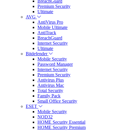
BreachGuard
Premium Security
Ultimate
AVG
AntiVirus Pro
Mobile Ultimate
AntiTrack
BreachGuard
Internet Security
Ultimate
Bitdefender
Mobile Security
Password Manager
Internet Security
Premium Security
Antivirus Plus
Antivirus Mac
Total Security
Family Pack
Small Office Security
ESET
Mobile Security
NOD32
HOME Security Essential
HOME Security Premium