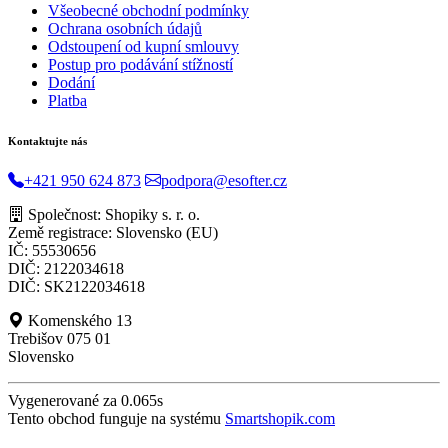
Všeobecné obchodní podmínky
Ochrana osobních údajů
Odstoupení od kupní smlouvy
Postup pro podávání stížností
Dodání
Platba
Kontaktujte nás
+421 950 624 873
podpora@esofter.cz
Společnost: Shopiky s. r. o.
Země registrace: Slovensko (EU)
IČ: 55530656
DIČ: 2122034618
DIČ: SK2122034618
Komenského 13
Trebišov 075 01
Slovensko
Vygenerované za 0.065s
Tento obchod funguje na systému
Smartshopik.com