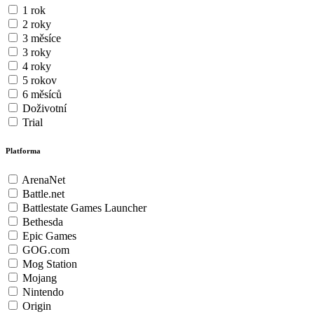
1 rok
2 roky
3 měsíce
3 roky
4 roky
5 rokov
6 měsíců
Doživotní
Trial
Platforma
ArenaNet
Battle.net
Battlestate Games Launcher
Bethesda
Epic Games
GOG.com
Mog Station
Mojang
Nintendo
Origin