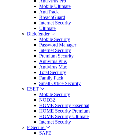
AntiVirus Pro
Mobile Ultimate
AntiTrack
BreachGuard
Internet Security
Ultimate
Bitdefender
Mobile Security
Password Manager
Internet Security
Premium Security
Antivirus Plus
Antivirus Mac
Total Security
Family Pack
Small Office Security
ESET
Mobile Security
NOD32
HOME Security Essential
HOME Security Premium
HOME Security Ultimate
Internet Security
F-Secure
SAFE