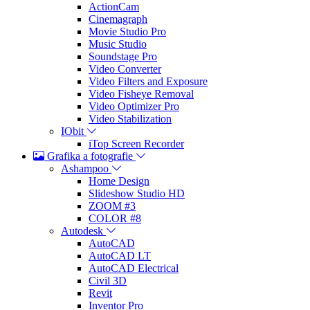
ActionCam
Cinemagraph
Movie Studio Pro
Music Studio
Soundstage Pro
Video Converter
Video Filters and Exposure
Video Fisheye Removal
Video Optimizer Pro
Video Stabilization
IObit
iTop Screen Recorder
Grafika a fotografie
Ashampoo
Home Design
Slideshow Studio HD
ZOOM #3
COLOR #8
Autodesk
AutoCAD
AutoCAD LT
AutoCAD Electrical
Civil 3D
Revit
Inventor Pro