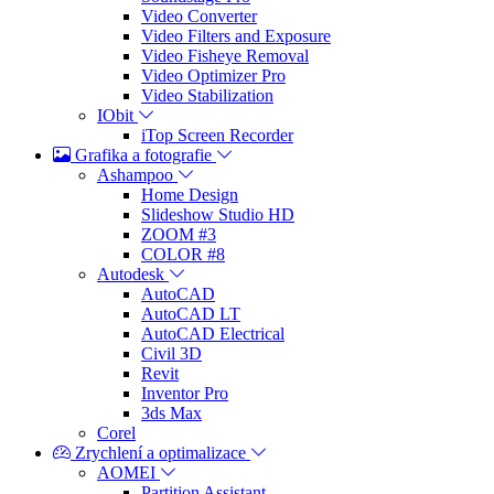
Video Converter
Video Filters and Exposure
Video Fisheye Removal
Video Optimizer Pro
Video Stabilization
IObit
iTop Screen Recorder
Grafika a fotografie
Ashampoo
Home Design
Slideshow Studio HD
ZOOM #3
COLOR #8
Autodesk
AutoCAD
AutoCAD LT
AutoCAD Electrical
Civil 3D
Revit
Inventor Pro
3ds Max
Corel
Zrychlení a optimalizace
AOMEI
Partition Assistant