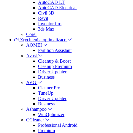
AutoCAD LT
AutoCAD Electrical
Civil 3D
Revit
Inventor Pro
3ds Max
Corel
Zrychlení a optimalizace
AOMEI
Partition Assistant
Avast
Cleanup & Boost
Cleanup Premium
Driver Updater
Business
AVG
Cleaner Pro
TuneUp
Driver Updater
Business
Ashampoo
WinOptimizer
CCleaner
Professional Android
Premium