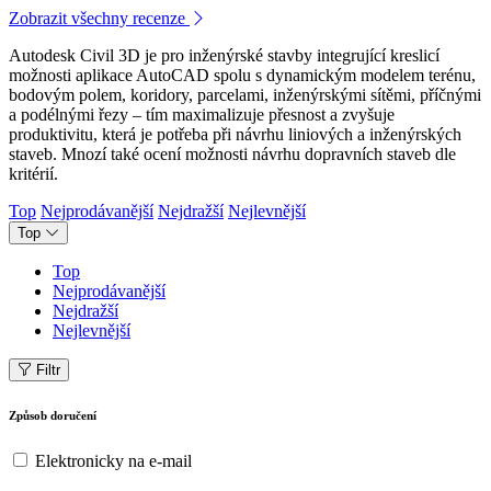
Zobrazit všechny recenze
Autodesk Civil 3D je pro inženýrské stavby integrující kreslicí
možnosti aplikace AutoCAD spolu s dynamickým modelem terénu,
bodovým polem, koridory, parcelami, inženýrskými sítěmi, příčnými
a podélnými řezy – tím maximalizuje přesnost a zvyšuje
produktivitu, která je potřeba při návrhu liniových a inženýrských
staveb. Mnozí také ocení možnosti návrhu dopravních staveb dle
kritérií.
Top
Nejprodávanější
Nejdražší
Nejlevnější
Top
Top
Nejprodávanější
Nejdražší
Nejlevnější
Filtr
Způsob doručení
Elektronicky na e-mail