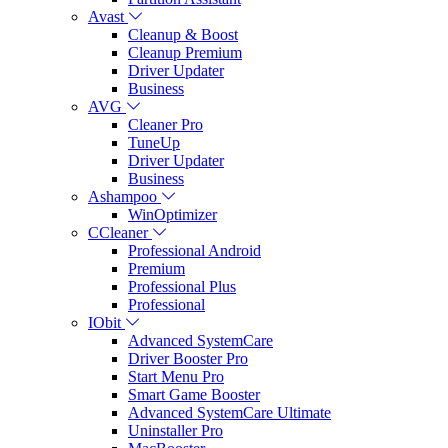
Avast
Cleanup & Boost
Cleanup Premium
Driver Updater
Business
AVG
Cleaner Pro
TuneUp
Driver Updater
Business
Ashampoo
WinOptimizer
CCleaner
Professional Android
Premium
Professional Plus
Professional
IObit
Advanced SystemCare
Driver Booster Pro
Start Menu Pro
Smart Game Booster
Advanced SystemCare Ultimate
Uninstaller Pro