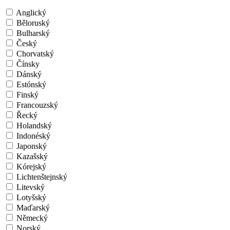
Anglický
Běloruský
Bulharský
Český
Chorvatský
Čínsky
Dánský
Estónský
Finský
Francouzský
Řecký
Holandský
Indonéský
Japonský
Kazašský
Kórejský
Lichtenštejnský
Litevský
Lotyšský
Maďarský
Německý
Norský