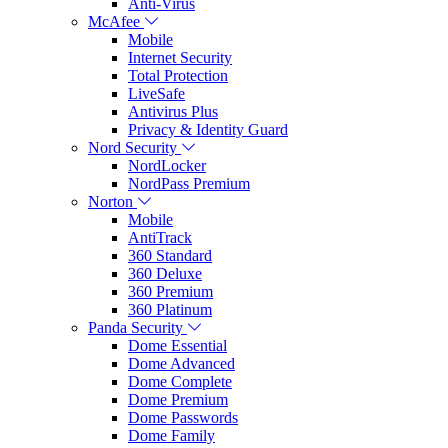
Anti-Virus
McAfee
Mobile
Internet Security
Total Protection
LiveSafe
Antivirus Plus
Privacy & Identity Guard
Nord Security
NordLocker
NordPass Premium
Norton
Mobile
AntiTrack
360 Standard
360 Deluxe
360 Premium
360 Platinum
Panda Security
Dome Essential
Dome Advanced
Dome Complete
Dome Premium
Dome Passwords
Dome Family