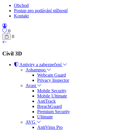
Obchod
Postup pro podávání stížností
Kontakt
0
0
Civil 3D
Antiviry a zabezpečení
Ashampoo
Webcam Guard
Privacy Inspector
Avast
Mobile Security
Mobile Ultimate
AntiTrack
BreachGuard
Premium Security
Ultimate
AVG
AntiVirus Pro