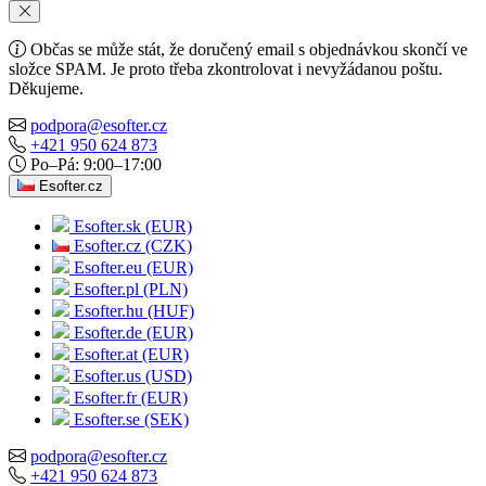
Občas se může stát, že doručený email s objednávkou skončí ve
složce SPAM. Je proto třeba zkontrolovat i nevyžádanou poštu.
Děkujeme.
podpora@esofter.cz
+421 950 624 873
Po–Pá: 9:00–17:00
Esofter.cz
Esofter.sk (EUR)
Esofter.cz (CZK)
Esofter.eu (EUR)
Esofter.pl (PLN)
Esofter.hu (HUF)
Esofter.de (EUR)
Esofter.at (EUR)
Esofter.us (USD)
Esofter.fr (EUR)
Esofter.se (SEK)
podpora@esofter.cz
+421 950 624 873