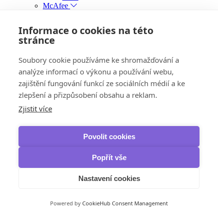
McAfee
Safe Connect VPN
NordVPN
Informace o cookies na této
VPN
stránce
VPN Standard
VPN Plus
VPN Complete
Soubory cookie používáme ke shromažďování a
Panda Security
analýze informací o výkonu a používání webu,
Dome VPN
zajištění fungování funkcí ze sociálních médií a ke
IObit
iTop VPN & iTop Private Browser
zlepšení a přizpůsobení obsahu a reklam.
Zálohování, obnova dat a vypalování
Zjistit více
IObit
IOTransfer
iTop Data Recovery
Povolit cookies
Smart Defrag Pro
Ashampoo
Burning Studio
Popřít vše
AOMEI
Backupper Professional
Nastavení cookies
Backupper Pro Family
Backupper Workstation
Backupper Server
Powered by
CookieHub Consent Management
Backupper Technician
Backupper Technician Plus