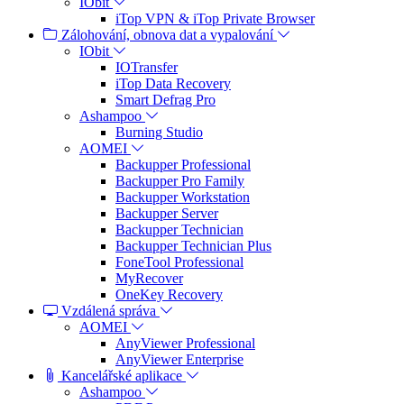
IObit
iTop VPN & iTop Private Browser
Zálohování, obnova dat a vypalování
IObit
IOTransfer
iTop Data Recovery
Smart Defrag Pro
Ashampoo
Burning Studio
AOMEI
Backupper Professional
Backupper Pro Family
Backupper Workstation
Backupper Server
Backupper Technician
Backupper Technician Plus
FoneTool Professional
MyRecover
OneKey Recovery
Vzdálená správa
AOMEI
AnyViewer Professional
AnyViewer Enterprise
Kancelářské aplikace
Ashampoo