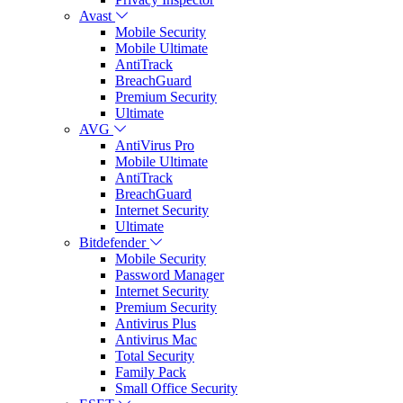
Avast
Mobile Security
Mobile Ultimate
AntiTrack
BreachGuard
Premium Security
Ultimate
AVG
AntiVirus Pro
Mobile Ultimate
AntiTrack
BreachGuard
Internet Security
Ultimate
Bitdefender
Mobile Security
Password Manager
Internet Security
Premium Security
Antivirus Plus
Antivirus Mac
Total Security
Family Pack
Small Office Security