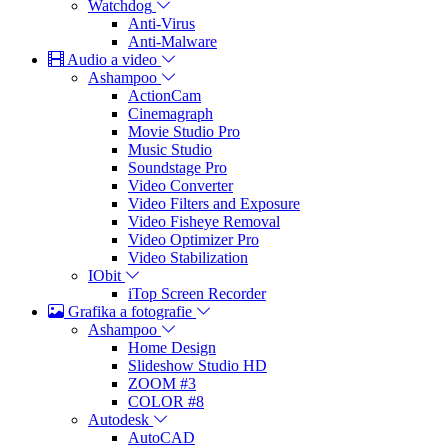
Watchdog
Anti-Virus
Anti-Malware
Audio a video
Ashampoo
ActionCam
Cinemagraph
Movie Studio Pro
Music Studio
Soundstage Pro
Video Converter
Video Filters and Exposure
Video Fisheye Removal
Video Optimizer Pro
Video Stabilization
IObit
iTop Screen Recorder
Grafika a fotografie
Ashampoo
Home Design
Slideshow Studio HD
ZOOM #3
COLOR #8
Autodesk
AutoCAD