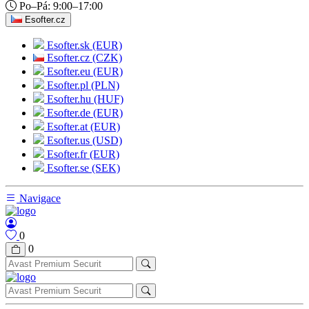
Po–Pá: 9:00–17:00
Esofter.cz
Esofter.sk (EUR)
Esofter.cz (CZK)
Esofter.eu (EUR)
Esofter.pl (PLN)
Esofter.hu (HUF)
Esofter.de (EUR)
Esofter.at (EUR)
Esofter.us (USD)
Esofter.fr (EUR)
Esofter.se (SEK)
Navigace
0
0