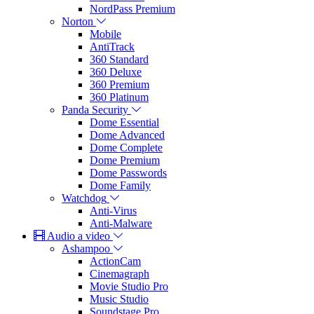
NordPass Premium
Norton
Mobile
AntiTrack
360 Standard
360 Deluxe
360 Premium
360 Platinum
Panda Security
Dome Essential
Dome Advanced
Dome Complete
Dome Premium
Dome Passwords
Dome Family
Watchdog
Anti-Virus
Anti-Malware
Audio a video
Ashampoo
ActionCam
Cinemagraph
Movie Studio Pro
Music Studio
Soundstage Pro