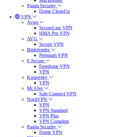
MacBooster
Panda Security
Dome CleanUp
VPN
Avast
SecureLine VPN
HMA Pro VPN
AVG
Secure VPN
Bitdefender
Premium VPN
F-Secure
Freedome VPN
VPN
Kaspersky
VPN
McAfee
Safe Connect VPN
NordVPN
VPN
VPN Standard
VPN Plus
VPN Complete
Panda Security
Dome VPN