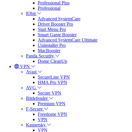
Professional Plus
Professional
IObit
Advanced SystemCare
Driver Booster Pro
Start Menu Pro
Smart Game Booster
Advanced SystemCare Ultimate
Uninstaller Pro
MacBooster
Panda Security
Dome CleanUp
VPN
Avast
SecureLine VPN
HMA Pro VPN
AVG
Secure VPN
Bitdefender
Premium VPN
F-Secure
Freedome VPN
VPN
Kaspersky
VPN