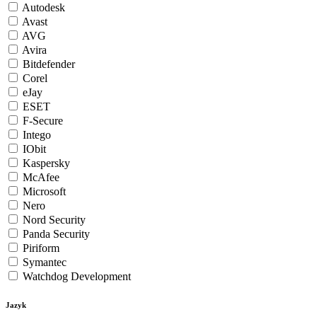
Autodesk
Avast
AVG
Avira
Bitdefender
Corel
eJay
ESET
F-Secure
Intego
IObit
Kaspersky
McAfee
Microsoft
Nero
Nord Security
Panda Security
Piriform
Symantec
Watchdog Development
Jazyk