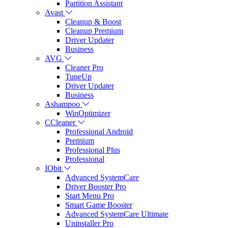
Partition Assistant
Avast
Cleanup & Boost
Cleanup Premium
Driver Updater
Business
AVG
Cleaner Pro
TuneUp
Driver Updater
Business
Ashampoo
WinOptimizer
CCleaner
Professional Android
Premium
Professional Plus
Professional
IObit
Advanced SystemCare
Driver Booster Pro
Start Menu Pro
Smart Game Booster
Advanced SystemCare Ultimate
Uninstaller Pro