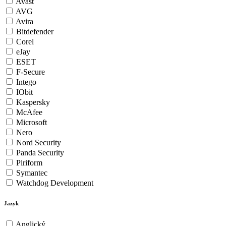
Avast
AVG
Avira
Bitdefender
Corel
eJay
ESET
F-Secure
Intego
IObit
Kaspersky
McAfee
Microsoft
Nero
Nord Security
Panda Security
Piriform
Symantec
Watchdog Development
Jazyk
Anglický