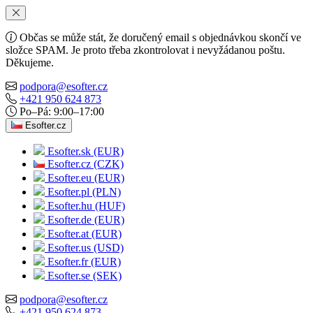
Občas se může stát, že doručený email s objednávkou skončí ve
složce SPAM. Je proto třeba zkontrolovat i nevyžádanou poštu.
Děkujeme.
podpora@esofter.cz
+421 950 624 873
Po–Pá: 9:00–17:00
Esofter.cz
Esofter.sk (EUR)
Esofter.cz (CZK)
Esofter.eu (EUR)
Esofter.pl (PLN)
Esofter.hu (HUF)
Esofter.de (EUR)
Esofter.at (EUR)
Esofter.us (USD)
Esofter.fr (EUR)
Esofter.se (SEK)
podpora@esofter.cz
+421 950 624 873