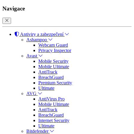
Navigace
Antiviry a zabezpečení
Ashampoo
Webcam Guard
Privacy Inspector
Avast
Mobile Security
Mobile Ultimate
AntiTrack
BreachGuard
Premium Security
Ultimate
AVG
AntiVirus Pro
Mobile Ultimate
AntiTrack
BreachGuard
Internet Security
Ultimate
Bitdefender