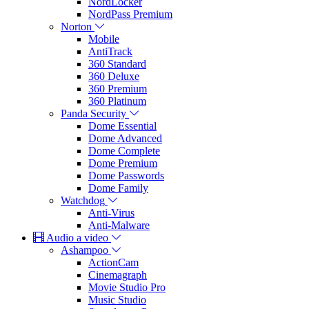
NordLocker
NordPass Premium
Norton
Mobile
AntiTrack
360 Standard
360 Deluxe
360 Premium
360 Platinum
Panda Security
Dome Essential
Dome Advanced
Dome Complete
Dome Premium
Dome Passwords
Dome Family
Watchdog
Anti-Virus
Anti-Malware
Audio a video
Ashampoo
ActionCam
Cinemagraph
Movie Studio Pro
Music Studio