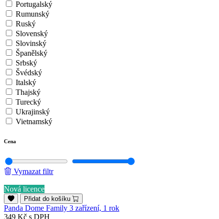
Portugalský
Rumunský
Ruský
Slovenský
Slovinský
Španělský
Srbský
Švédský
Italský
Thajský
Turecký
Ukrajinský
Vietnamský
Cena
Vymazat filtr
Nová licence
Přidat do košíku
Panda Dome Family 3 zařízení, 1 rok
349 Kč
s DPH