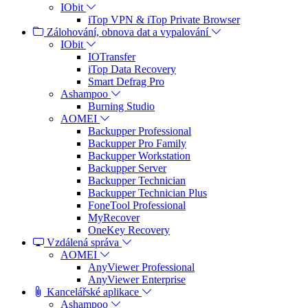
IObit
iTop VPN & iTop Private Browser
Zálohování, obnova dat a vypalování
IObit
IOTransfer
iTop Data Recovery
Smart Defrag Pro
Ashampoo
Burning Studio
AOMEI
Backupper Professional
Backupper Pro Family
Backupper Workstation
Backupper Server
Backupper Technician
Backupper Technician Plus
FoneTool Professional
MyRecover
OneKey Recovery
Vzdálená správa
AOMEI
AnyViewer Professional
AnyViewer Enterprise
Kancelářské aplikace
Ashampoo