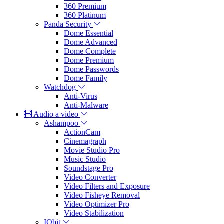
360 Premium
360 Platinum
Panda Security
Dome Essential
Dome Advanced
Dome Complete
Dome Premium
Dome Passwords
Dome Family
Watchdog
Anti-Virus
Anti-Malware
Audio a video
Ashampoo
ActionCam
Cinemagraph
Movie Studio Pro
Music Studio
Soundstage Pro
Video Converter
Video Filters and Exposure
Video Fisheye Removal
Video Optimizer Pro
Video Stabilization
IObit