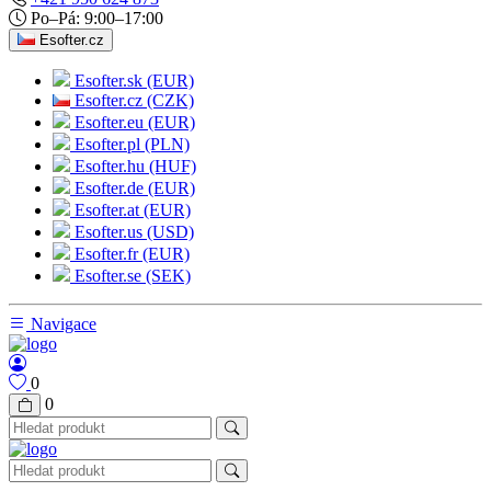
Po–Pá: 9:00–17:00
Esofter.cz
Esofter.sk (EUR)
Esofter.cz (CZK)
Esofter.eu (EUR)
Esofter.pl (PLN)
Esofter.hu (HUF)
Esofter.de (EUR)
Esofter.at (EUR)
Esofter.us (USD)
Esofter.fr (EUR)
Esofter.se (SEK)
Navigace
0
0