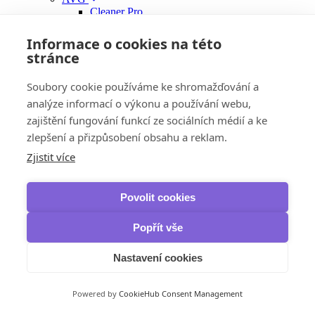
Cleaner Pro
TuneUp
Driver Updater
Informace o cookies na této
Business
stránce
Ashampoo
WinOptimizer
Soubory cookie používáme ke shromažďování a
CCleaner
Professional Android
analýze informací o výkonu a používání webu,
Premium
zajištění fungování funkcí ze sociálních médií a ke
Professional Plus
zlepšení a přizpůsobení obsahu a reklam.
Professional
IObit
Zjistit více
Advanced SystemCare
Driver Booster Pro
Start Menu Pro
Povolit cookies
Smart Game Booster
Advanced SystemCare Ultimate
Uninstaller Pro
Popřít vše
MacBooster
Panda Security
Nastavení cookies
Dome CleanUp
VPN
Avast
Powered by
CookieHub Consent Management
SecureLine VPN