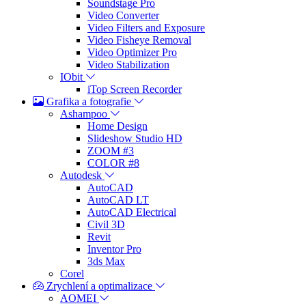
Soundstage Pro
Video Converter
Video Filters and Exposure
Video Fisheye Removal
Video Optimizer Pro
Video Stabilization
IObit
iTop Screen Recorder
Grafika a fotografie
Ashampoo
Home Design
Slideshow Studio HD
ZOOM #3
COLOR #8
Autodesk
AutoCAD
AutoCAD LT
AutoCAD Electrical
Civil 3D
Revit
Inventor Pro
3ds Max
Corel
Zrychlení a optimalizace
AOMEI