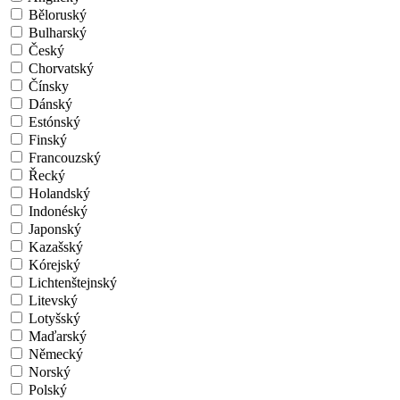
Běloruský
Bulharský
Český
Chorvatský
Čínsky
Dánský
Estónský
Finský
Francouzský
Řecký
Holandský
Indonéský
Japonský
Kazašský
Kórejský
Lichtenštejnský
Litevský
Lotyšský
Maďarský
Německý
Norský
Polský