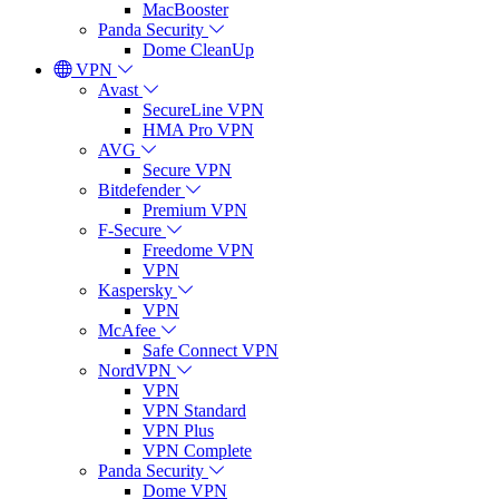
MacBooster
Panda Security
Dome CleanUp
VPN
Avast
SecureLine VPN
HMA Pro VPN
AVG
Secure VPN
Bitdefender
Premium VPN
F-Secure
Freedome VPN
VPN
Kaspersky
VPN
McAfee
Safe Connect VPN
NordVPN
VPN
VPN Standard
VPN Plus
VPN Complete
Panda Security
Dome VPN