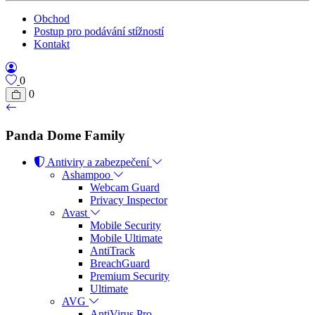
Obchod
Postup pro podávání stížností
Kontakt
0
0
Panda Dome Family
Antiviry a zabezpečení
Ashampoo
Webcam Guard
Privacy Inspector
Avast
Mobile Security
Mobile Ultimate
AntiTrack
BreachGuard
Premium Security
Ultimate
AVG
AntiVirus Pro