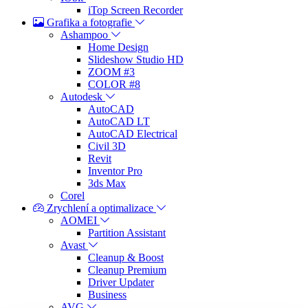
iTop Screen Recorder
Grafika a fotografie
Ashampoo
Home Design
Slideshow Studio HD
ZOOM #3
COLOR #8
Autodesk
AutoCAD
AutoCAD LT
AutoCAD Electrical
Civil 3D
Revit
Inventor Pro
3ds Max
Corel
Zrychlení a optimalizace
AOMEI
Partition Assistant
Avast
Cleanup & Boost
Cleanup Premium
Driver Updater
Business
AVG