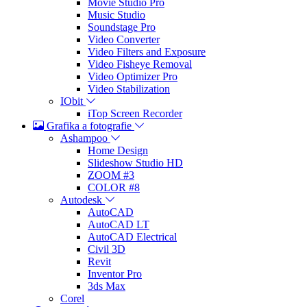
Movie Studio Pro
Music Studio
Soundstage Pro
Video Converter
Video Filters and Exposure
Video Fisheye Removal
Video Optimizer Pro
Video Stabilization
IObit
iTop Screen Recorder
Grafika a fotografie
Ashampoo
Home Design
Slideshow Studio HD
ZOOM #3
COLOR #8
Autodesk
AutoCAD
AutoCAD LT
AutoCAD Electrical
Civil 3D
Revit
Inventor Pro
3ds Max
Corel