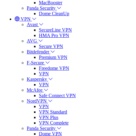
MacBooster
Panda Security
Dome CleanUp
VPN
Avast
SecureLine VPN
HMA Pro VPN
AVG
Secure VPN
Bitdefender
Premium VPN
F-Secure
Freedome VPN
VPN
Kaspersky
VPN
McAfee
Safe Connect VPN
NordVPN
VPN
VPN Standard
VPN Plus
VPN Complete
Panda Security
Dome VPN