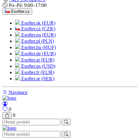
Po–Pá: 9:00–17:00
Esofter.cz
Esofter.sk (EUR)
Esofter.cz (CZK)
Esofter.eu (EUR)
Esofter.pl (PLN)
Esofter.hu (HUF)
Esofter.de (EUR)
Esofter.at (EUR)
Esofter.us (USD)
Esofter.fr (EUR)
Esofter.se (SEK)
Navigace
0
0