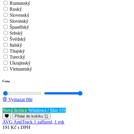
Rumunský
Ruský
Slovenský
Slovinský
Španělský
Srbský
Švédský
Italský
Thajský
Turecký
Ukrajinský
Vietnamský
Cena
Vymazat filtr
Nová licence
Windows / Mac OS
Přidat do košíku
AVG AntiTrack 1 zařízení, 1 rok
191 Kč
s DPH