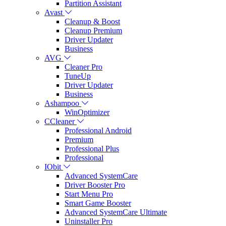
Partition Assistant
Avast
Cleanup & Boost
Cleanup Premium
Driver Updater
Business
AVG
Cleaner Pro
TuneUp
Driver Updater
Business
Ashampoo
WinOptimizer
CCleaner
Professional Android
Premium
Professional Plus
Professional
IObit
Advanced SystemCare
Driver Booster Pro
Start Menu Pro
Smart Game Booster
Advanced SystemCare Ultimate
Uninstaller Pro