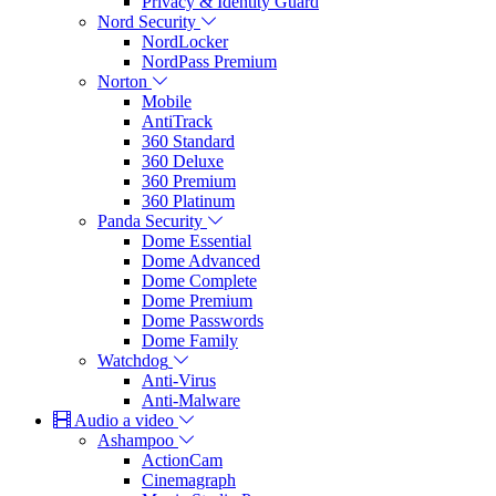
Privacy & Identity Guard
Nord Security
NordLocker
NordPass Premium
Norton
Mobile
AntiTrack
360 Standard
360 Deluxe
360 Premium
360 Platinum
Panda Security
Dome Essential
Dome Advanced
Dome Complete
Dome Premium
Dome Passwords
Dome Family
Watchdog
Anti-Virus
Anti-Malware
Audio a video
Ashampoo
ActionCam
Cinemagraph