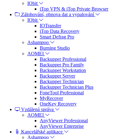
IObit
iTop VPN & iTop Private Browser
Zálohování, obnova dat a vypalování
IObit
IOTransfer
iTop Data Recovery
Smart Defrag Pro
Ashampoo
Burning Studio
AOMEI
Backupper Professional
Backupper Pro Family
Backupper Workstation
Backupper Server
Backupper Technician
Backupper Technician Plus
FoneTool Professional
MyRecover
OneKey Recovery
Vzdálená správa
AOMEI
AnyViewer Professional
AnyViewer Enterprise
Kancelářské aplikace
Ashampoo