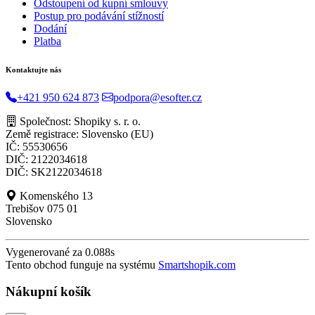
Odstoupení od kupní smlouvy
Postup pro podávání stížností
Dodání
Platba
Kontaktujte nás
+421 950 624 873
podpora@esofter.cz
Společnost: Shopiky s. r. o.
Země registrace: Slovensko (EU)
IČ: 55530656
DIČ: 2122034618
DIČ: SK2122034618
Komenského 13
Trebišov 075 01
Slovensko
Vygenerované za 0.088s
Tento obchod funguje na systému
Smartshopik.com
Nákupní košík