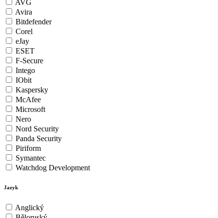
AVG
Avira
Bitdefender
Corel
eJay
ESET
F-Secure
Intego
IObit
Kaspersky
McAfee
Microsoft
Nero
Nord Security
Panda Security
Piriform
Symantec
Watchdog Development
Jazyk
Anglický
Běloruský