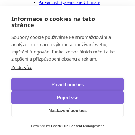
Advanced SystemCare Ultimate
Uninstaller Pro
MacBooster
Informace o cookies na této
Panda Security
stránce
Dome CleanUp
VPN
Avast
Soubory cookie používáme ke shromažďování a
SecureLine VPN
analýze informací o výkonu a používání webu,
HMA Pro VPN
AVG
zajištění fungování funkcí ze sociálních médií a ke
Secure VPN
zlepšení a přizpůsobení obsahu a reklam.
Bitdefender
Zjistit více
Premium VPN
F-Secure
Freedome VPN
VPN
Povolit cookies
Kaspersky
VPN
Popřít vše
McAfee
Safe Connect VPN
Nastavení cookies
NordVPN
VPN
VPN Standard
Powered by
CookieHub Consent Management
VPN Plus
VPN Complete