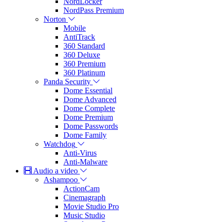
NordLocker
NordPass Premium
Norton
Mobile
AntiTrack
360 Standard
360 Deluxe
360 Premium
360 Platinum
Panda Security
Dome Essential
Dome Advanced
Dome Complete
Dome Premium
Dome Passwords
Dome Family
Watchdog
Anti-Virus
Anti-Malware
Audio a video
Ashampoo
ActionCam
Cinemagraph
Movie Studio Pro
Music Studio