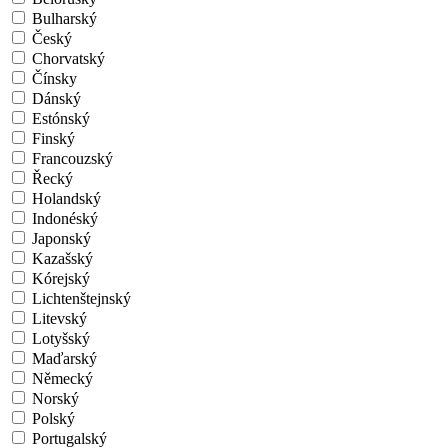
Bulharský
Český
Chorvatský
Čínsky
Dánský
Estónský
Finský
Francouzský
Řecký
Holandský
Indonéský
Japonský
Kazašský
Kórejský
Lichtenštejnský
Litevský
Lotyšský
Maďarský
Německý
Norský
Polský
Portugalský