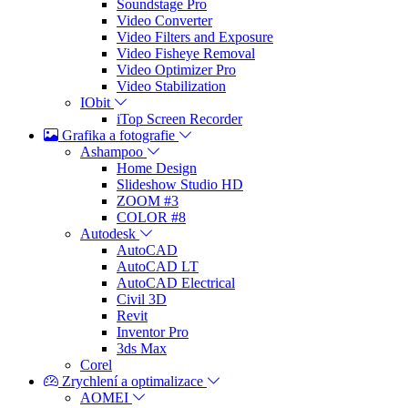
Soundstage Pro
Video Converter
Video Filters and Exposure
Video Fisheye Removal
Video Optimizer Pro
Video Stabilization
IObit
iTop Screen Recorder
Grafika a fotografie
Ashampoo
Home Design
Slideshow Studio HD
ZOOM #3
COLOR #8
Autodesk
AutoCAD
AutoCAD LT
AutoCAD Electrical
Civil 3D
Revit
Inventor Pro
3ds Max
Corel
Zrychlení a optimalizace
AOMEI