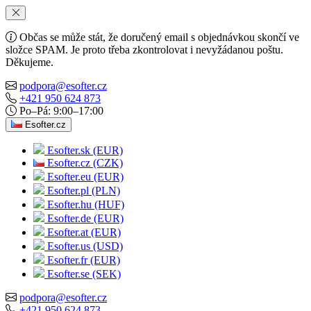
Občas se může stát, že doručený email s objednávkou skončí ve
složce SPAM. Je proto třeba zkontrolovat i nevyžádanou poštu.
Děkujeme.
podpora@esofter.cz
+421 950 624 873
Po–Pá: 9:00–17:00
Esofter.cz
Esofter.sk (EUR)
Esofter.cz (CZK)
Esofter.eu (EUR)
Esofter.pl (PLN)
Esofter.hu (HUF)
Esofter.de (EUR)
Esofter.at (EUR)
Esofter.us (USD)
Esofter.fr (EUR)
Esofter.se (SEK)
podpora@esofter.cz
+421 950 624 873