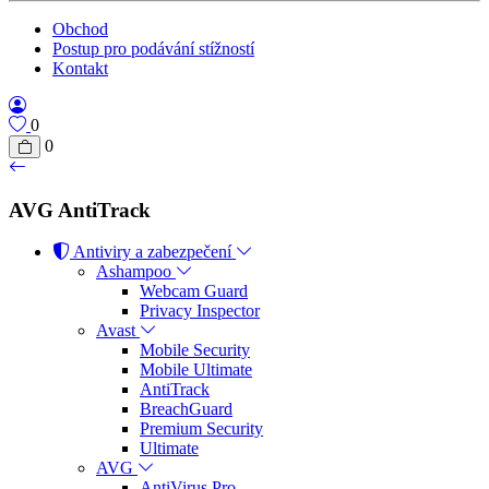
Obchod
Postup pro podávání stížností
Kontakt
0
0
AVG AntiTrack
Antiviry a zabezpečení
Ashampoo
Webcam Guard
Privacy Inspector
Avast
Mobile Security
Mobile Ultimate
AntiTrack
BreachGuard
Premium Security
Ultimate
AVG
AntiVirus Pro