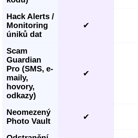
Hack Alerts /
Monitoring
✔
úniků dat
Scam
Guardian
Pro (SMS, e-
✔
maily,
hovory,
odkazy)
Neomezený
✔
Photo Vault
Odstranění