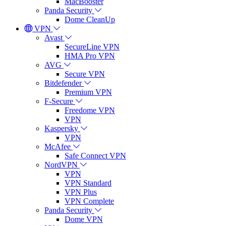
MacBooster
Panda Security
Dome CleanUp
VPN
Avast
SecureLine VPN
HMA Pro VPN
AVG
Secure VPN
Bitdefender
Premium VPN
F-Secure
Freedome VPN
VPN
Kaspersky
VPN
McAfee
Safe Connect VPN
NordVPN
VPN
VPN Standard
VPN Plus
VPN Complete
Panda Security
Dome VPN