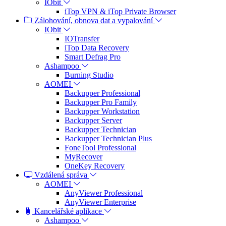
IObit
iTop VPN & iTop Private Browser
Zálohování, obnova dat a vypalování
IObit
IOTransfer
iTop Data Recovery
Smart Defrag Pro
Ashampoo
Burning Studio
AOMEI
Backupper Professional
Backupper Pro Family
Backupper Workstation
Backupper Server
Backupper Technician
Backupper Technician Plus
FoneTool Professional
MyRecover
OneKey Recovery
Vzdálená správa
AOMEI
AnyViewer Professional
AnyViewer Enterprise
Kancelářské aplikace
Ashampoo