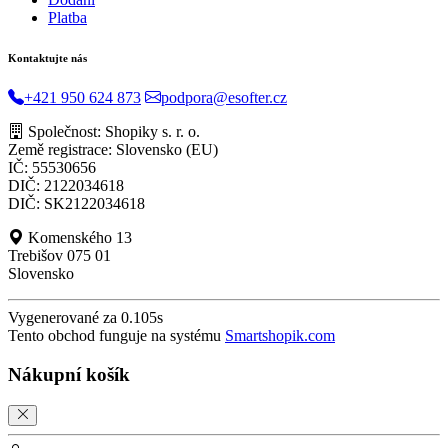
Platba
Kontaktujte nás
+421 950 624 873
podpora@esofter.cz
Společnost: Shopiky s. r. o.
Země registrace: Slovensko (EU)
IČ: 55530656
DIČ: 2122034618
DIČ: SK2122034618
Komenského 13
Trebišov 075 01
Slovensko
Vygenerované za 0.105s
Tento obchod funguje na systému
Smartshopik.com
Nákupní košík