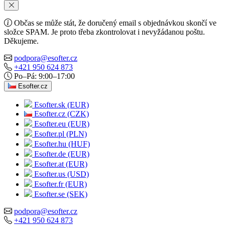
Občas se může stát, že doručený email s objednávkou skončí ve
složce SPAM. Je proto třeba zkontrolovat i nevyžádanou poštu.
Děkujeme.
podpora@esofter.cz
+421 950 624 873
Po–Pá: 9:00–17:00
Esofter.cz
Esofter.sk (EUR)
Esofter.cz (CZK)
Esofter.eu (EUR)
Esofter.pl (PLN)
Esofter.hu (HUF)
Esofter.de (EUR)
Esofter.at (EUR)
Esofter.us (USD)
Esofter.fr (EUR)
Esofter.se (SEK)
podpora@esofter.cz
+421 950 624 873