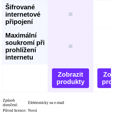
Šifrované
internetové
✖
připojení
Maximální
soukromí při
✖
prohlížení
internetu
Zobrazit
Zob
produkty
pro
Způsob
Elektronicky na e-mail
doručení:
Původ licence:
Nová