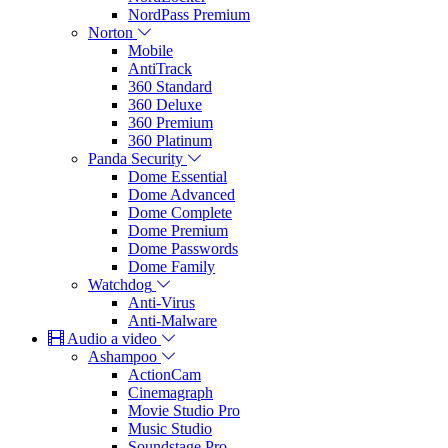
NordPass Premium
Norton
Mobile
AntiTrack
360 Standard
360 Deluxe
360 Premium
360 Platinum
Panda Security
Dome Essential
Dome Advanced
Dome Complete
Dome Premium
Dome Passwords
Dome Family
Watchdog
Anti-Virus
Anti-Malware
Audio a video
Ashampoo
ActionCam
Cinemagraph
Movie Studio Pro
Music Studio
Soundstage Pro