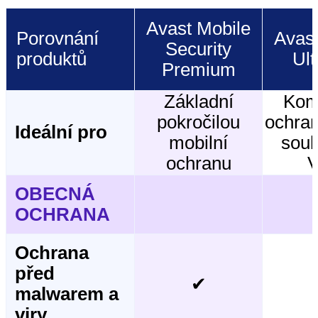
Avast Mobile
Porovnání
Avast
Security
produktů
Ult
Premium
Základní
Kom
pokročilou
ochran
Ideální pro
mobilní
souk
ochranu
OBECNÁ
OCHRANA
Ochrana
před
✔
malwarem a
viry