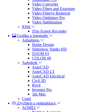
Video Converter
Video Filters and Exposure
Video Fisheye Removal
Video Optimizer Pro
Video Stabilization
IObit
iTop Screen Recorder
Grafika a fotografie
Ashampoo
Home Design
Slideshow Studio HD
ZOOM #3
COLOR #8
Autodesk
AutoCAD
AutoCAD LT
AutoCAD Electrical
Civil 3D
Revit
Inventor Pro
3ds Max
Corel
Zrychlení a optimalizace
AOMEI