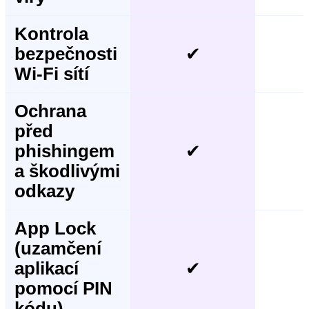
Kontrola
bezpečnosti
✔
Wi-Fi sítí
Ochrana
před
phishingem
✔
a škodlivými
odkazy
App Lock
(uzamčení
aplikací
✔
pomocí PIN
kódu)