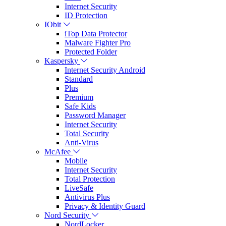
Internet Security
ID Protection
IObit
iTop Data Protector
Malware Fighter Pro
Protected Folder
Kaspersky
Internet Security Android
Standard
Plus
Premium
Safe Kids
Password Manager
Internet Security
Total Security
Anti-Virus
McAfee
Mobile
Internet Security
Total Protection
LiveSafe
Antivirus Plus
Privacy & Identity Guard
Nord Security
NordLocker