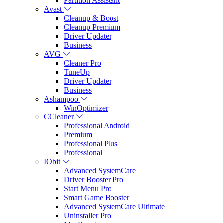
Partition Assistant
Avast
Cleanup & Boost
Cleanup Premium
Driver Updater
Business
AVG
Cleaner Pro
TuneUp
Driver Updater
Business
Ashampoo
WinOptimizer
CCleaner
Professional Android
Premium
Professional Plus
Professional
IObit
Advanced SystemCare
Driver Booster Pro
Start Menu Pro
Smart Game Booster
Advanced SystemCare Ultimate
Uninstaller Pro