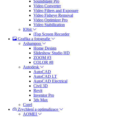
Soundstage Pro
Video Converter
Video Filters and Exposure
Video Fisheye Removal
Video Optimizer Pro
Video Stabilization
IObit
iTop Screen Recorder
Grafika a fotografie
Ashampoo
Home Design
Slideshow Studio HD
ZOOM #3
COLOR #8
Autodesk
AutoCAD
AutoCAD LT
AutoCAD Electrical
Civil 3D
Revit
Inventor Pro
3ds Max
Corel
Zrychlení a optimalizace
AOMEI