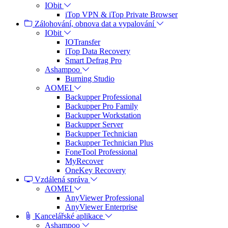
IObit
iTop VPN & iTop Private Browser
Zálohování, obnova dat a vypalování
IObit
IOTransfer
iTop Data Recovery
Smart Defrag Pro
Ashampoo
Burning Studio
AOMEI
Backupper Professional
Backupper Pro Family
Backupper Workstation
Backupper Server
Backupper Technician
Backupper Technician Plus
FoneTool Professional
MyRecover
OneKey Recovery
Vzdálená správa
AOMEI
AnyViewer Professional
AnyViewer Enterprise
Kancelářské aplikace
Ashampoo