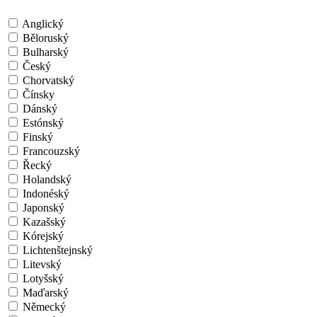
Anglický
Běloruský
Bulharský
Český
Chorvatský
Čínsky
Dánský
Estónský
Finský
Francouzský
Řecký
Holandský
Indonéský
Japonský
Kazašský
Kórejský
Lichtenštejnský
Litevský
Lotyšský
Maďarský
Německý