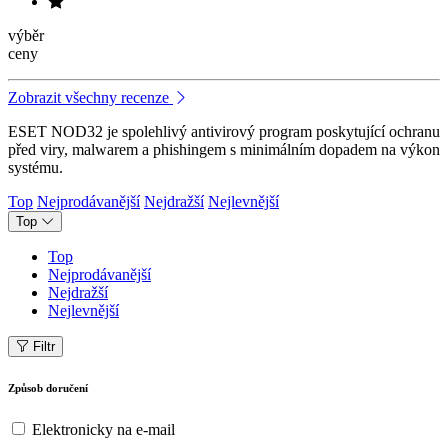
výběr
ceny
Zobrazit všechny recenze
ESET NOD32 je spolehlivý antivirový program poskytující ochranu
před viry, malwarem a phishingem s minimálním dopadem na výkon
systému.
Top
Nejprodávanější
Nejdražší
Nejlevnější
Top
Top
Nejprodávanější
Nejdražší
Nejlevnější
Filtr
Způsob doručení
Elektronicky na e-mail