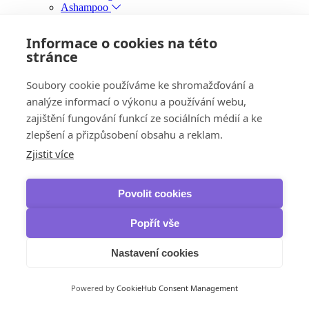
Ashampoo
Home Design
Slideshow Studio HD
Informace o cookies na této
ZOOM #3
stránce
COLOR #8
Autodesk
AutoCAD
Soubory cookie používáme ke shromažďování a
AutoCAD LT
analýze informací o výkonu a používání webu,
AutoCAD Electrical
zajištění fungování funkcí ze sociálních médií a ke
Civil 3D
Revit
zlepšení a přizpůsobení obsahu a reklam.
Inventor Pro
Zjistit více
3ds Max
Corel
Zrychlení a optimalizace
Povolit cookies
AOMEI
Partition Assistant
Avast
Popřít vše
Cleanup & Boost
Cleanup Premium
Nastavení cookies
Driver Updater
Business
AVG
Powered by
CookieHub Consent Management
Cleaner Pro
TuneUp