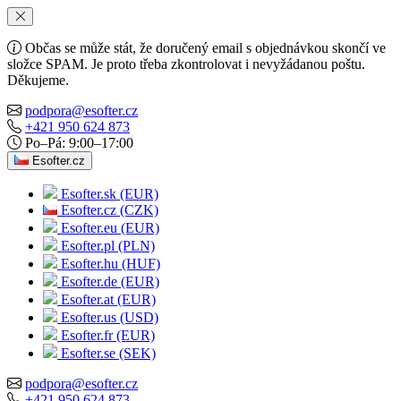
Občas se může stát, že doručený email s objednávkou skončí ve
složce SPAM. Je proto třeba zkontrolovat i nevyžádanou poštu.
Děkujeme.
podpora@esofter.cz
+421 950 624 873
Po–Pá: 9:00–17:00
Esofter.cz
Esofter.sk (EUR)
Esofter.cz (CZK)
Esofter.eu (EUR)
Esofter.pl (PLN)
Esofter.hu (HUF)
Esofter.de (EUR)
Esofter.at (EUR)
Esofter.us (USD)
Esofter.fr (EUR)
Esofter.se (SEK)
podpora@esofter.cz
+421 950 624 873