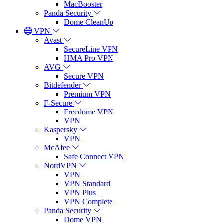
MacBooster
Panda Security
Dome CleanUp
VPN
Avast
SecureLine VPN
HMA Pro VPN
AVG
Secure VPN
Bitdefender
Premium VPN
F-Secure
Freedome VPN
VPN
Kaspersky
VPN
McAfee
Safe Connect VPN
NordVPN
VPN
VPN Standard
VPN Plus
VPN Complete
Panda Security
Dome VPN