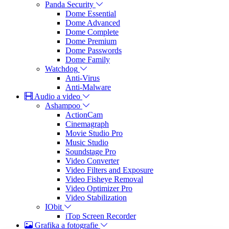
Panda Security
Dome Essential
Dome Advanced
Dome Complete
Dome Premium
Dome Passwords
Dome Family
Watchdog
Anti-Virus
Anti-Malware
Audio a video
Ashampoo
ActionCam
Cinemagraph
Movie Studio Pro
Music Studio
Soundstage Pro
Video Converter
Video Filters and Exposure
Video Fisheye Removal
Video Optimizer Pro
Video Stabilization
IObit
iTop Screen Recorder
Grafika a fotografie