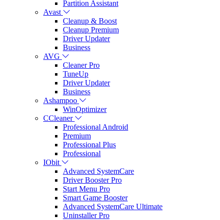
Partition Assistant
Avast
Cleanup & Boost
Cleanup Premium
Driver Updater
Business
AVG
Cleaner Pro
TuneUp
Driver Updater
Business
Ashampoo
WinOptimizer
CCleaner
Professional Android
Premium
Professional Plus
Professional
IObit
Advanced SystemCare
Driver Booster Pro
Start Menu Pro
Smart Game Booster
Advanced SystemCare Ultimate
Uninstaller Pro