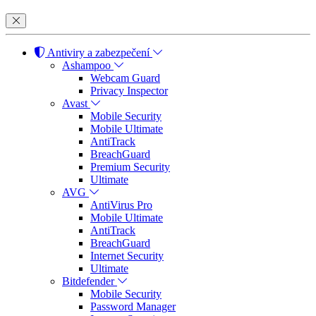
Antiviry a zabezpečení
Ashampoo
Webcam Guard
Privacy Inspector
Avast
Mobile Security
Mobile Ultimate
AntiTrack
BreachGuard
Premium Security
Ultimate
AVG
AntiVirus Pro
Mobile Ultimate
AntiTrack
BreachGuard
Internet Security
Ultimate
Bitdefender
Mobile Security
Password Manager