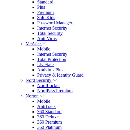
Standard
Plus
Premium
Safe Kids
Password Manager
Internet Security
Total Security
Anti-Virus
McAfee
Mobile
Internet Security
Total Protection
LiveSafe
Antivirus Plus
Privacy & Identity Guard
Nord Security
NordLocker
NordPass Premium
Norton
Mobile
AntiTrack
360 Standard
360 Deluxe
360 Premium
360 Platinum