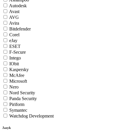
Autodesk
Avast
AVG
Avira
Bitdefender
Corel
eJay
ESET
F-Secure
Intego
IObit
Kaspersky
McAfee
Microsoft
Nero
Nord Security
Panda Security
Piriform
Symantec
Watchdog Development
Jazyk