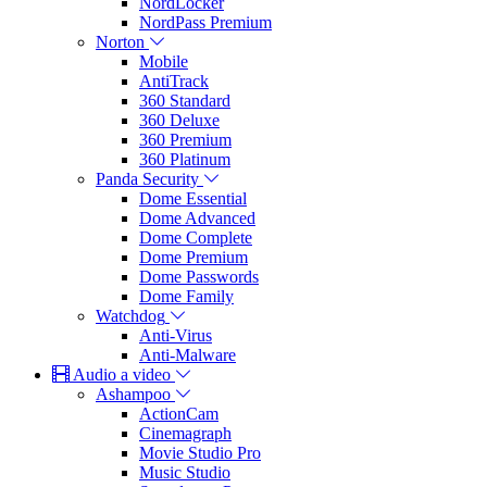
NordLocker
NordPass Premium
Norton
Mobile
AntiTrack
360 Standard
360 Deluxe
360 Premium
360 Platinum
Panda Security
Dome Essential
Dome Advanced
Dome Complete
Dome Premium
Dome Passwords
Dome Family
Watchdog
Anti-Virus
Anti-Malware
Audio a video
Ashampoo
ActionCam
Cinemagraph
Movie Studio Pro
Music Studio