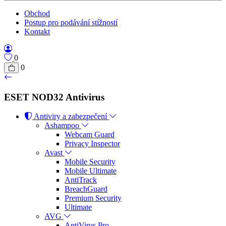
Obchod
Postup pro podávání stížností
Kontakt
0
0
ESET NOD32 Antivirus
Antiviry a zabezpečení
Ashampoo
Webcam Guard
Privacy Inspector
Avast
Mobile Security
Mobile Ultimate
AntiTrack
BreachGuard
Premium Security
Ultimate
AVG
AntiVirus Pro