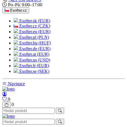
Po–Pá: 9:00–17:00
Esofter.cz
Esofter.sk (EUR)
Esofter.cz (CZK)
Esofter.eu (EUR)
Esofter.pl (PLN)
Esofter.hu (HUF)
Esofter.de (EUR)
Esofter.at (EUR)
Esofter.us (USD)
Esofter.fr (EUR)
Esofter.se (SEK)
Navigace
0
0