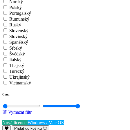
Norský
Polský
Portugalský
Rumunský
Ruský
Slovenský
Slovinský
Španělský
Srbský
Švédský
Italský
Thajský
Turecký
Ukrajinský
Vietnamský
Cena
Vymazat filtr
Nová licence
Windows / Mac OS
Přidat do košíku