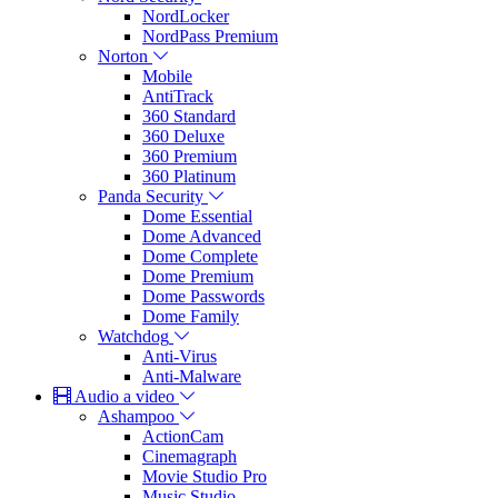
NordLocker
NordPass Premium
Norton
Mobile
AntiTrack
360 Standard
360 Deluxe
360 Premium
360 Platinum
Panda Security
Dome Essential
Dome Advanced
Dome Complete
Dome Premium
Dome Passwords
Dome Family
Watchdog
Anti-Virus
Anti-Malware
Audio a video
Ashampoo
ActionCam
Cinemagraph
Movie Studio Pro
Music Studio