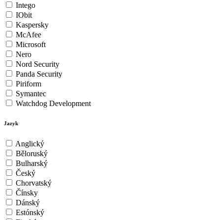
Intego
IObit
Kaspersky
McAfee
Microsoft
Nero
Nord Security
Panda Security
Piriform
Symantec
Watchdog Development
Jazyk
Anglický
Běloruský
Bulharský
Český
Chorvatský
Čínsky
Dánský
Estónský