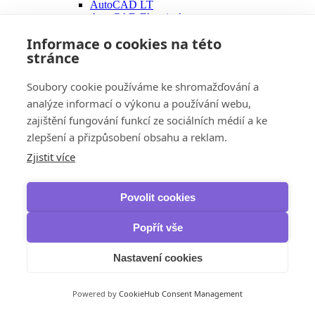
AutoCAD LT
AutoCAD Electrical
Civil 3D
Informace o cookies na této
Revit
stránce
Inventor Pro
3ds Max
Corel
Soubory cookie používáme ke shromažďování a
Zrychlení a optimalizace
analýze informací o výkonu a používání webu,
AOMEI
Partition Assistant
zajištění fungování funkcí ze sociálních médií a ke
Avast
zlepšení a přizpůsobení obsahu a reklam.
Cleanup & Boost
Zjistit více
Cleanup Premium
Driver Updater
Business
AVG
Povolit cookies
Cleaner Pro
TuneUp
Popřít vše
Driver Updater
Business
Nastavení cookies
Ashampoo
WinOptimizer
CCleaner
Powered by
CookieHub Consent Management
Professional Android
Premium