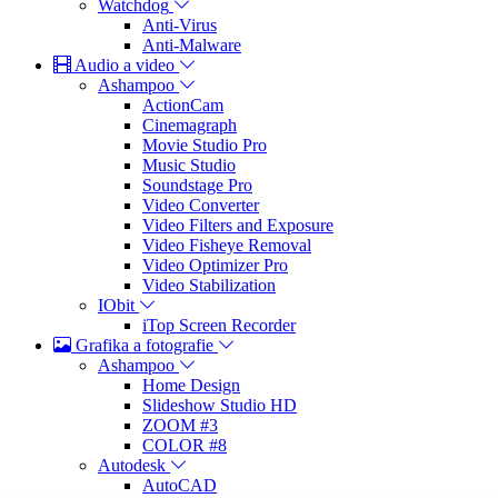
Watchdog
Anti-Virus
Anti-Malware
Audio a video
Ashampoo
ActionCam
Cinemagraph
Movie Studio Pro
Music Studio
Soundstage Pro
Video Converter
Video Filters and Exposure
Video Fisheye Removal
Video Optimizer Pro
Video Stabilization
IObit
iTop Screen Recorder
Grafika a fotografie
Ashampoo
Home Design
Slideshow Studio HD
ZOOM #3
COLOR #8
Autodesk
AutoCAD