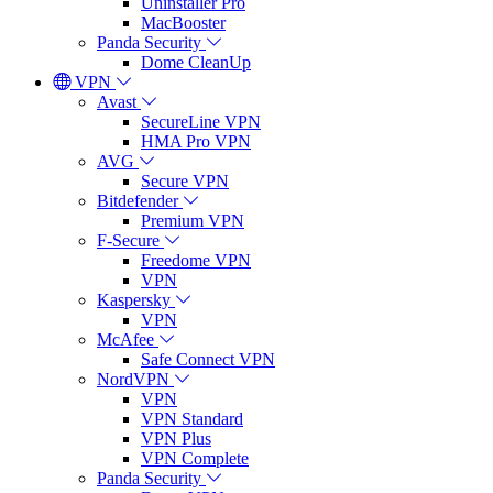
Uninstaller Pro
MacBooster
Panda Security
Dome CleanUp
VPN
Avast
SecureLine VPN
HMA Pro VPN
AVG
Secure VPN
Bitdefender
Premium VPN
F-Secure
Freedome VPN
VPN
Kaspersky
VPN
McAfee
Safe Connect VPN
NordVPN
VPN
VPN Standard
VPN Plus
VPN Complete
Panda Security