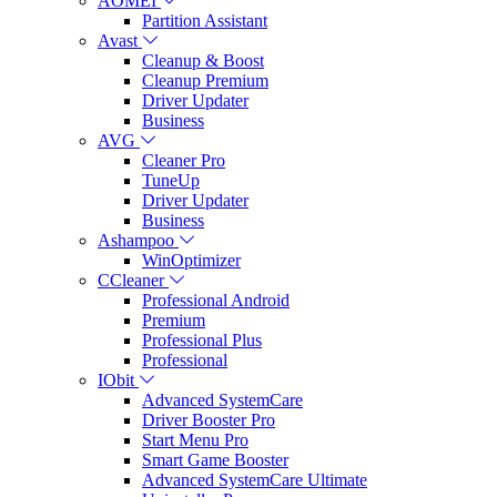
AOMEI
Partition Assistant
Avast
Cleanup & Boost
Cleanup Premium
Driver Updater
Business
AVG
Cleaner Pro
TuneUp
Driver Updater
Business
Ashampoo
WinOptimizer
CCleaner
Professional Android
Premium
Professional Plus
Professional
IObit
Advanced SystemCare
Driver Booster Pro
Start Menu Pro
Smart Game Booster
Advanced SystemCare Ultimate