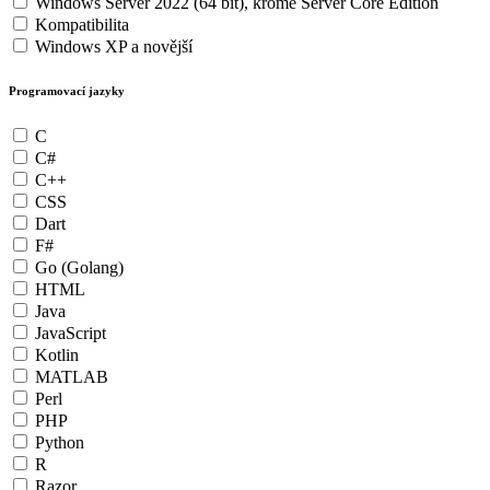
Windows Server 2022 (64 bit), kromě Server Core Edition
Kompatibilita
Windows XP a novější
Programovací jazyky
C
C#
C++
CSS
Dart
F#
Go (Golang)
HTML
Java
JavaScript
Kotlin
MATLAB
Perl
PHP
Python
R
Razor