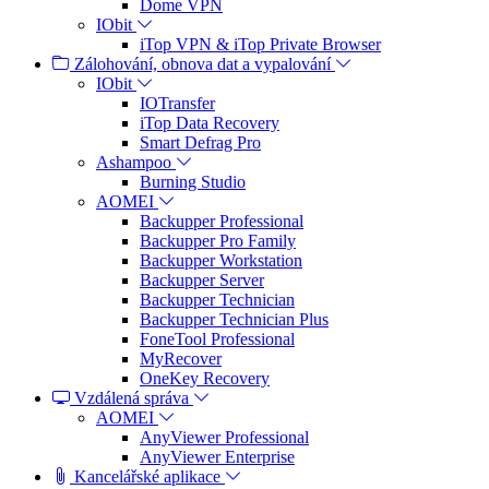
Dome VPN
IObit
iTop VPN & iTop Private Browser
Zálohování, obnova dat a vypalování
IObit
IOTransfer
iTop Data Recovery
Smart Defrag Pro
Ashampoo
Burning Studio
AOMEI
Backupper Professional
Backupper Pro Family
Backupper Workstation
Backupper Server
Backupper Technician
Backupper Technician Plus
FoneTool Professional
MyRecover
OneKey Recovery
Vzdálená správa
AOMEI
AnyViewer Professional
AnyViewer Enterprise
Kancelářské aplikace