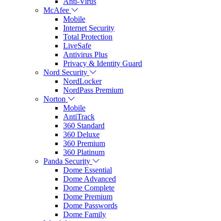
Anti-Virus
McAfee
Mobile
Internet Security
Total Protection
LiveSafe
Antivirus Plus
Privacy & Identity Guard
Nord Security
NordLocker
NordPass Premium
Norton
Mobile
AntiTrack
360 Standard
360 Deluxe
360 Premium
360 Platinum
Panda Security
Dome Essential
Dome Advanced
Dome Complete
Dome Premium
Dome Passwords
Dome Family