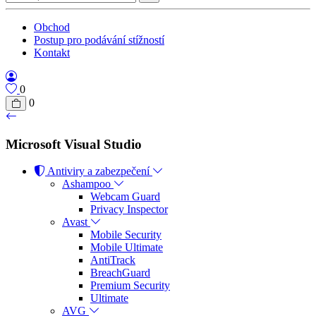
Obchod
Postup pro podávání stížností
Kontakt
0
0
Microsoft Visual Studio
Antiviry a zabezpečení
Ashampoo
Webcam Guard
Privacy Inspector
Avast
Mobile Security
Mobile Ultimate
AntiTrack
BreachGuard
Premium Security
Ultimate
AVG