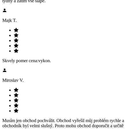
týdny a zatím vše šlape.
Majk T.
Skvely pomer cena:vykon.
Miroslav V.
Musím jen obchod pochválit. Obchod vyřešil můj problém rychle a
obchodník byl velmi slušný. Proto mohu obchod doporučit a určitě