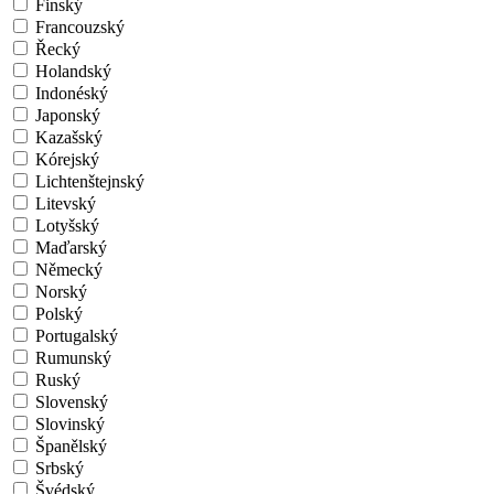
Finský
Francouzský
Řecký
Holandský
Indonéský
Japonský
Kazašský
Kórejský
Lichtenštejnský
Litevský
Lotyšský
Maďarský
Německý
Norský
Polský
Portugalský
Rumunský
Ruský
Slovenský
Slovinský
Španělský
Srbský
Švédský