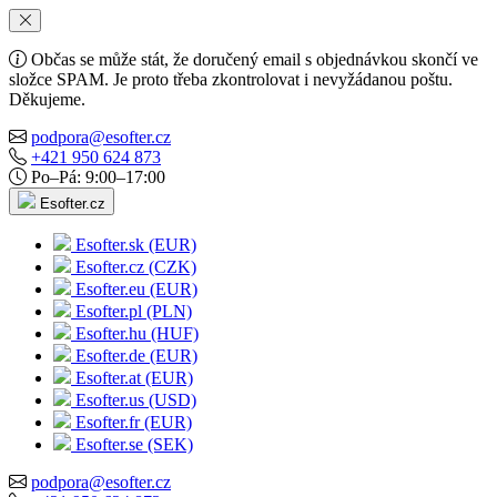
Občas se může stát, že doručený email s objednávkou skončí ve
složce SPAM. Je proto třeba zkontrolovat i nevyžádanou poštu.
Děkujeme.
podpora@esofter.cz
+421 950 624 873
Po–Pá: 9:00–17:00
Esofter.cz
Esofter.sk (EUR)
Esofter.cz (CZK)
Esofter.eu (EUR)
Esofter.pl (PLN)
Esofter.hu (HUF)
Esofter.de (EUR)
Esofter.at (EUR)
Esofter.us (USD)
Esofter.fr (EUR)
Esofter.se (SEK)
podpora@esofter.cz