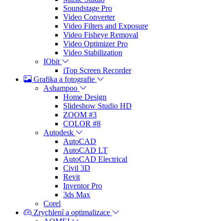
Soundstage Pro
Video Converter
Video Filters and Exposure
Video Fisheye Removal
Video Optimizer Pro
Video Stabilization
IObit
iTop Screen Recorder
Grafika a fotografie
Ashampoo
Home Design
Slideshow Studio HD
ZOOM #3
COLOR #8
Autodesk
AutoCAD
AutoCAD LT
AutoCAD Electrical
Civil 3D
Revit
Inventor Pro
3ds Max
Corel
Zrychlení a optimalizace