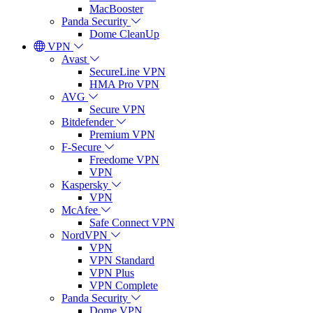
MacBooster
Panda Security
Dome CleanUp
VPN
Avast
SecureLine VPN
HMA Pro VPN
AVG
Secure VPN
Bitdefender
Premium VPN
F-Secure
Freedome VPN
VPN
Kaspersky
VPN
McAfee
Safe Connect VPN
NordVPN
VPN
VPN Standard
VPN Plus
VPN Complete
Panda Security
Dome VPN