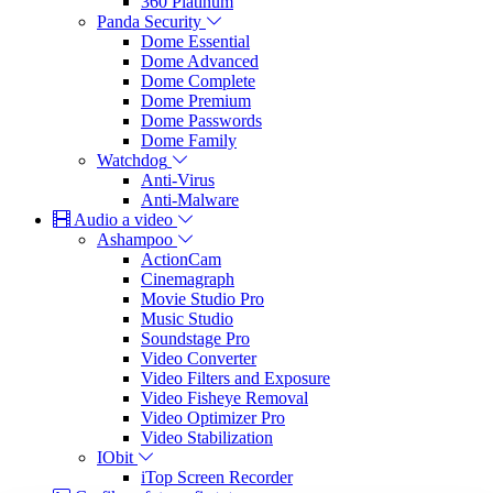
360 Platinum
Panda Security
Dome Essential
Dome Advanced
Dome Complete
Dome Premium
Dome Passwords
Dome Family
Watchdog
Anti-Virus
Anti-Malware
Audio a video
Ashampoo
ActionCam
Cinemagraph
Movie Studio Pro
Music Studio
Soundstage Pro
Video Converter
Video Filters and Exposure
Video Fisheye Removal
Video Optimizer Pro
Video Stabilization
IObit
iTop Screen Recorder