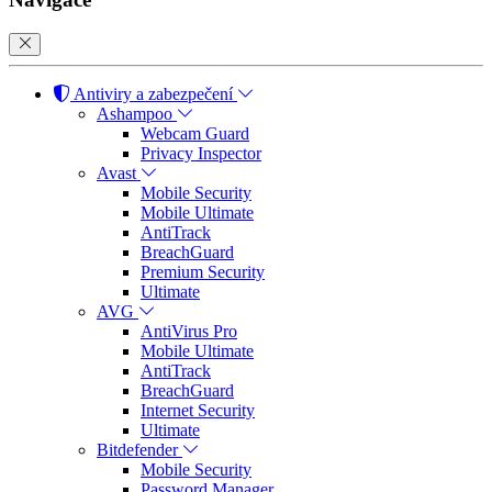
Antiviry a zabezpečení
Ashampoo
Webcam Guard
Privacy Inspector
Avast
Mobile Security
Mobile Ultimate
AntiTrack
BreachGuard
Premium Security
Ultimate
AVG
AntiVirus Pro
Mobile Ultimate
AntiTrack
BreachGuard
Internet Security
Ultimate
Bitdefender
Mobile Security
Password Manager