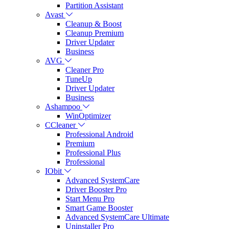
Partition Assistant
Avast
Cleanup & Boost
Cleanup Premium
Driver Updater
Business
AVG
Cleaner Pro
TuneUp
Driver Updater
Business
Ashampoo
WinOptimizer
CCleaner
Professional Android
Premium
Professional Plus
Professional
IObit
Advanced SystemCare
Driver Booster Pro
Start Menu Pro
Smart Game Booster
Advanced SystemCare Ultimate
Uninstaller Pro