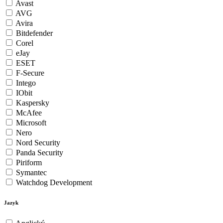
Avast
AVG
Avira
Bitdefender
Corel
eJay
ESET
F-Secure
Intego
IObit
Kaspersky
McAfee
Microsoft
Nero
Nord Security
Panda Security
Piriform
Symantec
Watchdog Development
Jazyk