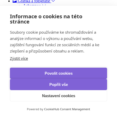
Grafika a fotografie
Ashampoo
Home Design
Slideshow Studio HD
Informace o cookies na této
ZOOM #3
stránce
COLOR #8
Autodesk
Soubory cookie používáme ke shromažďování a
AutoCAD
analýze informací o výkonu a používání webu,
AutoCAD LT
AutoCAD Electrical
zajištění fungování funkcí ze sociálních médií a ke
Civil 3D
zlepšení a přizpůsobení obsahu a reklam.
Revit
Inventor Pro
Zjistit více
3ds Max
Corel
Zrychlení a optimalizace
Povolit cookies
AOMEI
Partition Assistant
Popřít vše
Avast
Cleanup & Boost
Cleanup Premium
Nastavení cookies
Driver Updater
Business
AVG
Powered by
CookieHub Consent Management
Cleaner Pro