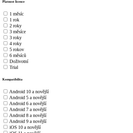
Platnost licence
1 měsíc
1 rok
2 roky
3 měsíce
3 roky
4 roky
5 rokov
6 měsíců
Doživotní
Trial
Kompatibilita
Android 10 a novější
Android 5 a novější
Android 6 a novější
Android 7 a novější
Android 8 a novější
Android 9 a novější
iOS 10 a novější