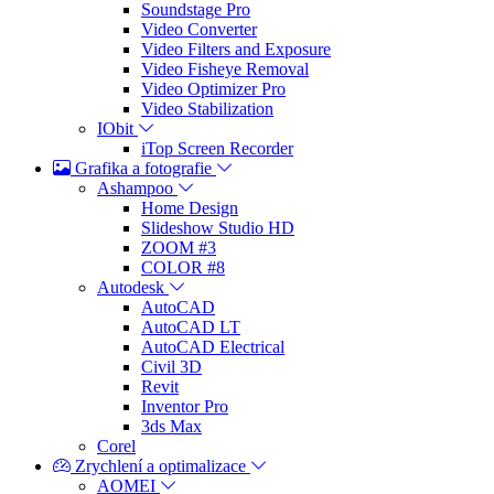
Soundstage Pro
Video Converter
Video Filters and Exposure
Video Fisheye Removal
Video Optimizer Pro
Video Stabilization
IObit
iTop Screen Recorder
Grafika a fotografie
Ashampoo
Home Design
Slideshow Studio HD
ZOOM #3
COLOR #8
Autodesk
AutoCAD
AutoCAD LT
AutoCAD Electrical
Civil 3D
Revit
Inventor Pro
3ds Max
Corel
Zrychlení a optimalizace
AOMEI