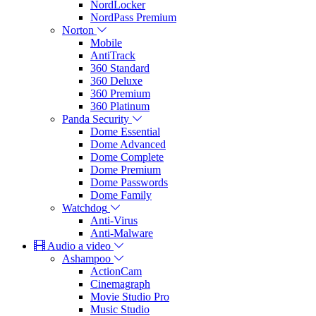
NordLocker
NordPass Premium
Norton
Mobile
AntiTrack
360 Standard
360 Deluxe
360 Premium
360 Platinum
Panda Security
Dome Essential
Dome Advanced
Dome Complete
Dome Premium
Dome Passwords
Dome Family
Watchdog
Anti-Virus
Anti-Malware
Audio a video
Ashampoo
ActionCam
Cinemagraph
Movie Studio Pro
Music Studio