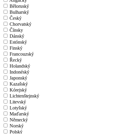
Anglický
Běloruský
Bulharský
Český
Chorvatský
Čínsky
Dánský
Estónský
Finský
Francouzský
Řecký
Holandský
Indonéský
Japonský
Kazašský
Kórejský
Lichtenštejnský
Litevský
Lotyšský
Maďarský
Německý
Norský
Polský