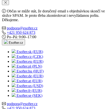
Občas se může stát, že doručený email s objednávkou skončí ve
složce SPAM. Je proto třeba zkontrolovat i nevyžádanou poštu.
Děkujeme.
podpora@esofter.cz
+421 950 624 873
Po–Pá: 9:00–17:00
Esofter.cz
Esofter.sk (EUR)
Esofter.cz (CZK)
Esofter.eu (EUR)
Esofter.pl (PLN)
Esofter.hu (HUF)
Esofter.de (EUR)
Esofter.at (EUR)
Esofter.us (USD)
Esofter.fr (EUR)
Esofter.se (SEK)
podpora@esofter.cz
+421 950 624 873