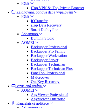
IObit
iTop VPN & iTop Private Browser
Zálohování, obnova dat a vypalování
IObit
IOTransfer
iTop Data Recovery
Smart Defrag Pro
Ashampoo
Burning Studio
AOMEI
Backupper Professional
Backupper Pro Family
Backupper Workstation
Backupper Server
Backupper Technician
Backupper Technician Plus
FoneTool Professional
MyRecover
OneKey Recovery
Vzdálená správa
AOMEI
AnyViewer Professional
AnyViewer Enterprise
Kancelářské aplikace
Ashampoo