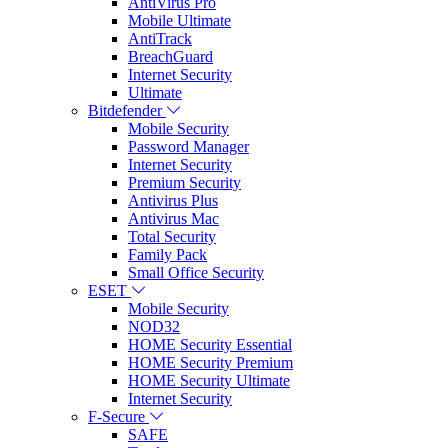
AntiVirus Pro
Mobile Ultimate
AntiTrack
BreachGuard
Internet Security
Ultimate
Bitdefender
Mobile Security
Password Manager
Internet Security
Premium Security
Antivirus Plus
Antivirus Mac
Total Security
Family Pack
Small Office Security
ESET
Mobile Security
NOD32
HOME Security Essential
HOME Security Premium
HOME Security Ultimate
Internet Security
F-Secure
SAFE