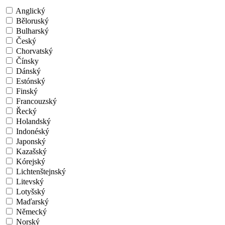
Anglický
Běloruský
Bulharský
Český
Chorvatský
Čínsky
Dánský
Estónský
Finský
Francouzský
Řecký
Holandský
Indonéský
Japonský
Kazašský
Kórejský
Lichtenštejnský
Litevský
Lotyšský
Maďarský
Německý
Norský