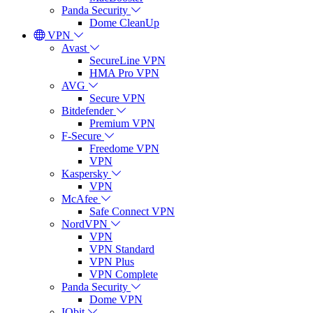
Panda Security
Dome CleanUp
VPN
Avast
SecureLine VPN
HMA Pro VPN
AVG
Secure VPN
Bitdefender
Premium VPN
F-Secure
Freedome VPN
VPN
Kaspersky
VPN
McAfee
Safe Connect VPN
NordVPN
VPN
VPN Standard
VPN Plus
VPN Complete
Panda Security
Dome VPN
IObit