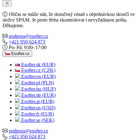
Občas se může stát, že doručený email s objednávkou skončí ve
složce SPAM. Je proto třeba zkontrolovat i nevyžádanou poštu.
Děkujeme.
podpora@esofter.cz
+421 950 624 873
Po–Pá: 9:00–17:00
Esofter.cz
Esofter.sk (EUR)
Esofter.cz (CZK)
Esofter.eu (EUR)
Esofter.pl (PLN)
Esofter.hu (HUF)
Esofter.de (EUR)
Esofter.at (EUR)
Esofter.us (USD)
Esofter.fr (EUR)
Esofter.se (SEK)
podpora@esofter.cz
+421 950 624 873