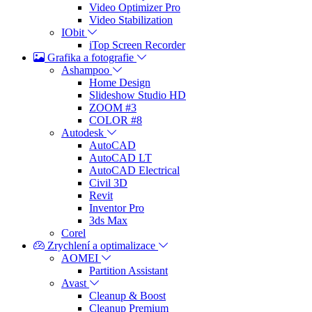
Video Optimizer Pro
Video Stabilization
IObit
iTop Screen Recorder
Grafika a fotografie
Ashampoo
Home Design
Slideshow Studio HD
ZOOM #3
COLOR #8
Autodesk
AutoCAD
AutoCAD LT
AutoCAD Electrical
Civil 3D
Revit
Inventor Pro
3ds Max
Corel
Zrychlení a optimalizace
AOMEI
Partition Assistant
Avast
Cleanup & Boost
Cleanup Premium