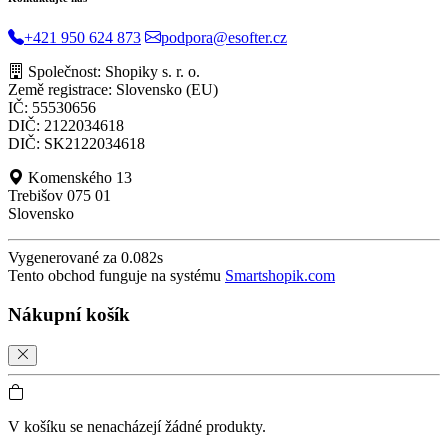
+421 950 624 873
podpora@esofter.cz
Společnost: Shopiky s. r. o.
Země registrace: Slovensko (EU)
IČ: 55530656
DIČ: 2122034618
DIČ: SK2122034618
Komenského 13
Trebišov 075 01
Slovensko
Vygenerované za 0.082s
Tento obchod funguje na systému
Smartshopik.com
Nákupní košík
V košíku se nenacházejí žádné produkty.