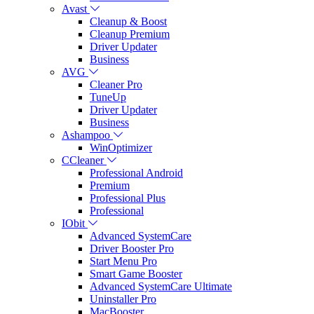
Avast
Cleanup & Boost
Cleanup Premium
Driver Updater
Business
AVG
Cleaner Pro
TuneUp
Driver Updater
Business
Ashampoo
WinOptimizer
CCleaner
Professional Android
Premium
Professional Plus
Professional
IObit
Advanced SystemCare
Driver Booster Pro
Start Menu Pro
Smart Game Booster
Advanced SystemCare Ultimate
Uninstaller Pro
MacBooster