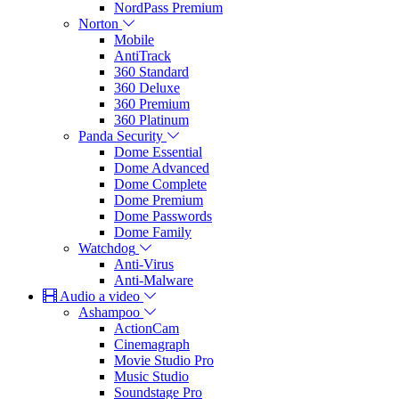
NordPass Premium
Norton
Mobile
AntiTrack
360 Standard
360 Deluxe
360 Premium
360 Platinum
Panda Security
Dome Essential
Dome Advanced
Dome Complete
Dome Premium
Dome Passwords
Dome Family
Watchdog
Anti-Virus
Anti-Malware
Audio a video
Ashampoo
ActionCam
Cinemagraph
Movie Studio Pro
Music Studio
Soundstage Pro